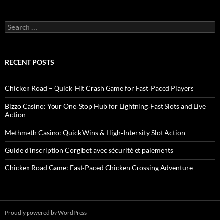
Search
for:
RECENT POSTS
Chicken Road – Quick‑Hit Crash Game for Fast‑Paced Players
Bizzo Casino: Your One‑Stop Hub for Lightning‑Fast Slots and Live
Action
Methmeth Casino: Quick Wins & High‑Intensity Slot Action
Guide d’inscription Corgibet avec sécurité et paiements
Chicken Road Game: Fast‑Paced Chicken Crossing Adventure
Proudly powered by WordPress