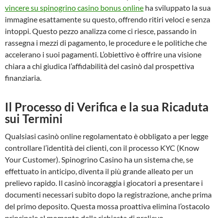
vincere su spinogrino casino bonus online
ha sviluppato la sua
immagine esattamente su questo, offrendo ritiri veloci e senza
intoppi. Questo pezzo analizza come ci riesce, passando in
rassegna i mezzi di pagamento, le procedure e le politiche che
accelerano i suoi pagamenti. L’obiettivo è offrire una visione
chiara a chi giudica l’affidabilità del casinò dal prospettiva
finanziaria.
Il Processo di Verifica e la sua Ricaduta
sui Termini
Qualsiasi casinò online regolamentato è obbligato a per legge
controllare l’identità dei clienti, con il processo KYC (Know
Your Customer). Spinogrino Casino ha un sistema che, se
effettuato in anticipo, diventa il più grande alleato per un
prelievo rapido. Il casinò incoraggia i giocatori a presentare i
documenti necessari subito dopo la registrazione, anche prima
del primo deposito. Questa mossa proattiva elimina l’ostacolo
principale al momento della richiesta di prelievo.