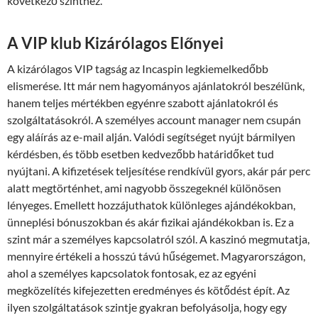
következő szinthez.
A VIP klub Kizárólagos Előnyei
A kizárólagos VIP tagság az Incaspin legkiemelkedőbb
elismerése. Itt már nem hagyományos ajánlatokról beszélünk,
hanem teljes mértékben egyénre szabott ajánlatokról és
szolgáltatásokról. A személyes account manager nem csupán
egy aláírás az e-mail alján. Valódi segítséget nyújt bármilyen
kérdésben, és több esetben kedvezőbb határidőket tud
nyújtani. A kifizetések teljesítése rendkívül gyors, akár pár perc
alatt megtörténhet, ami nagyobb összegeknél különösen
lényeges. Emellett hozzájuthatok különleges ajándékokban,
ünneplési bónuszokban és akár fizikai ajándékokban is. Ez a
szint már a személyes kapcsolatról szól. A kaszinó megmutatja,
mennyire értékeli a hosszú távú hűségemet. Magyarországon,
ahol a személyes kapcsolatok fontosak, ez az egyéni
megközelítés kifejezetten eredményes és kötődést épít. Az
ilyen szolgáltatások szintje gyakran befolyásolja, hogy egy