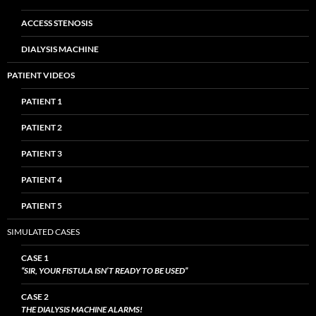
ACCESS STENOSIS
DIALYSIS MACHINE
PATIENT VIDEOS
PATIENT 1
PATIENT 2
PATIENT 3
PATIENT 4
PATIENT 5
SIMULATED CASES
CASE 1
“SIR, YOUR FISTULA ISN’T READY TO BE USED”
CASE 2
THE DIALYSIS MACHINE ALARMS!