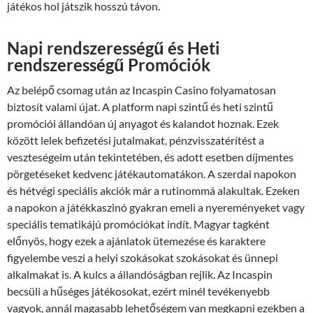
játékos hol játszik hosszú távon.
Napi rendszerességű és Heti
rendszerességű Promóciók
Az belépő csomag után az Incaspin Casino folyamatosan
biztosít valami újat. A platform napi szintű és heti szintű
promóciói állandóan új anyagot és kalandot hoznak. Ezek
között lelek befizetési jutalmakat, pénzvisszatérítést a
veszteségeim után tekintetében, és adott esetben díjmentes
pörgetéseket kedvenc játékautomatákon. A szerdai napokon
és hétvégi speciális akciók már a rutinommá alakultak. Ezeken
a napokon a játékkaszinó gyakran emeli a nyereményeket vagy
speciális tematikájú promóciókat indít. Magyar tagként
előnyös, hogy ezek a ajánlatok ütemezése és karaktere
figyelembe veszi a helyi szokásokat szokásokat és ünnepi
alkalmakat is. A kulcs a állandóságban rejlik. Az Incaspin
becsüli a hűséges játékosokat, ezért minél tevékenyebb
vagyok, annál magasabb lehetőségem van megkapni ezekben a