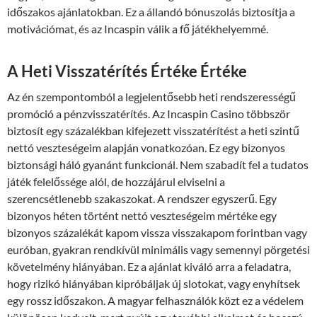
időszakos ajánlatokban. Ez a állandó bónuszolás biztosítja a
motivációmat, és az Incaspin válik a fő játékhelyemmé.
A Heti Visszatérítés Értéke Értéke
Az én szempontomból a legjelentősebb heti rendszerességű
promóció a pénzvisszatérítés. Az Incaspin Casino többször
biztosít egy százalékban kifejezett visszatérítést a heti szintű
nettó veszteségeim alapján vonatkozóan. Ez egy bizonyos
biztonsági háló gyanánt funkcionál. Nem szabadít fel a tudatos
játék felelőssége alól, de hozzájárul elviselni a
szerencsétlenebb szakaszokat. A rendszer egyszerű. Egy
bizonyos héten történt nettó veszteségeim mértéke egy
bizonyos százalékát kapom vissza visszakapom forintban vagy
euróban, gyakran rendkívül minimális vagy semennyi pörgetési
követelmény hiányában. Ez a ajánlat kiváló arra a feladatra,
hogy rizikó hiányában kipróbáljak új slotokat, vagy enyhítsek
egy rossz időszakon. A magyar felhasználók közt ez a védelem