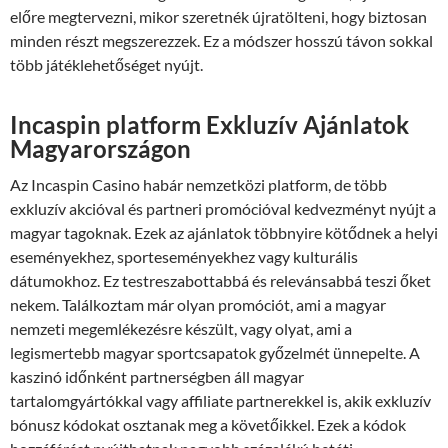
előre megtervezni, mikor szeretnék újratölteni, hogy biztosan
minden részt megszerezzek. Ez a módszer hosszú távon sokkal
több játéklehetőséget nyújt.
Incaspin platform Exkluzív Ajánlatok
Magyarországon
Az Incaspin Casino habár nemzetközi platform, de több
exkluzív akcióval és partneri promócióval kedvezményt nyújt a
magyar tagoknak. Ezek az ajánlatok többnyire kötődnek a helyi
eseményekhez, sporteseményekhez vagy kulturális
dátumokhoz. Ez testreszabottabbá és relevánsabbá teszi őket
nekem. Találkoztam már olyan promóciót, ami a magyar
nemzeti megemlékezésre készült, vagy olyat, ami a
legismertebb magyar sportcsapatok győzelmét ünnepelte. A
kaszinó időnként partnerségben áll magyar
tartalomgyártókkal vagy affiliate partnerekkel is, akik exkluzív
bónusz kódokat osztanak meg a követőikkel. Ezek a kódok