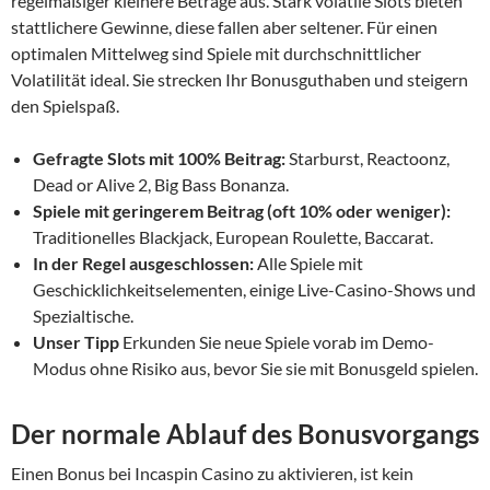
regelmäßiger kleinere Beträge aus. Stark volatile Slots bieten
stattlichere Gewinne, diese fallen aber seltener. Für einen
optimalen Mittelweg sind Spiele mit durchschnittlicher
Volatilität ideal. Sie strecken Ihr Bonusguthaben und steigern
den Spielspaß.
Gefragte Slots mit 100% Beitrag:
Starburst, Reactoonz,
Dead or Alive 2, Big Bass Bonanza.
Spiele mit geringerem Beitrag (oft 10% oder weniger):
Traditionelles Blackjack, European Roulette, Baccarat.
In der Regel ausgeschlossen:
Alle Spiele mit
Geschicklichkeitselementen, einige Live-Casino-Shows und
Spezialtische.
Unser Tipp
Erkunden Sie neue Spiele vorab im Demo-
Modus ohne Risiko aus, bevor Sie sie mit Bonusgeld spielen.
Der normale Ablauf des Bonusvorgangs
Einen Bonus bei Incaspin Casino zu aktivieren, ist kein