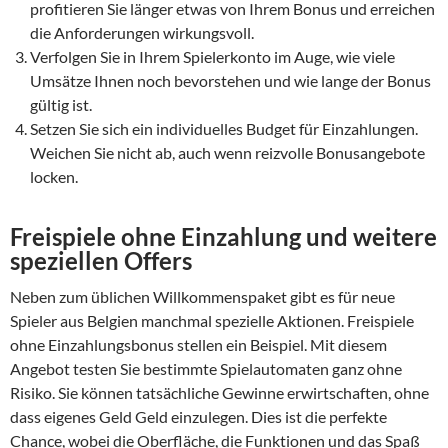
profitieren Sie länger etwas von Ihrem Bonus und erreichen
die Anforderungen wirkungsvoll.
Verfolgen Sie in Ihrem Spielerkonto im Auge, wie viele
Umsätze Ihnen noch bevorstehen und wie lange der Bonus
gültig ist.
Setzen Sie sich ein individuelles Budget für Einzahlungen.
Weichen Sie nicht ab, auch wenn reizvolle Bonusangebote
locken.
Freispiele ohne Einzahlung und weitere
speziellen Offers
Neben zum üblichen Willkommenspaket gibt es für neue
Spieler aus Belgien manchmal spezielle Aktionen. Freispiele
ohne Einzahlungsbonus stellen ein Beispiel. Mit diesem
Angebot testen Sie bestimmte Spielautomaten ganz ohne
Risiko. Sie können tatsächliche Gewinne erwirtschaften, ohne
dass eigenes Geld Geld einzulegen. Dies ist die perfekte
Chance, wobei die Oberfläche, die Funktionen und das Spaß