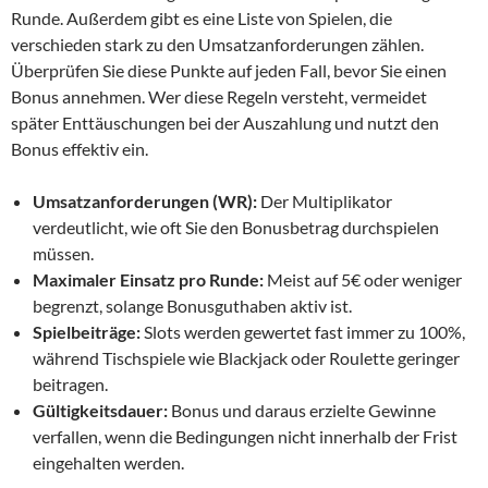
Runde. Außerdem gibt es eine Liste von Spielen, die
verschieden stark zu den Umsatzanforderungen zählen.
Überprüfen Sie diese Punkte auf jeden Fall, bevor Sie einen
Bonus annehmen. Wer diese Regeln versteht, vermeidet
später Enttäuschungen bei der Auszahlung und nutzt den
Bonus effektiv ein.
Umsatzanforderungen (WR):
Der Multiplikator
verdeutlicht, wie oft Sie den Bonusbetrag durchspielen
müssen.
Maximaler Einsatz pro Runde:
Meist auf 5€ oder weniger
begrenzt, solange Bonusguthaben aktiv ist.
Spielbeiträge:
Slots werden gewertet fast immer zu 100%,
während Tischspiele wie Blackjack oder Roulette geringer
beitragen.
Gültigkeitsdauer:
Bonus und daraus erzielte Gewinne
verfallen, wenn die Bedingungen nicht innerhalb der Frist
eingehalten werden.