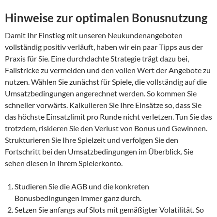
Hinweise zur optimalen Bonusnutzung
Damit Ihr Einstieg mit unseren Neukundenangeboten
vollständig positiv verläuft, haben wir ein paar Tipps aus der
Praxis für Sie. Eine durchdachte Strategie trägt dazu bei,
Fallstricke zu vermeiden und den vollen Wert der Angebote zu
nutzen. Wählen Sie zunächst für Spiele, die vollständig auf die
Umsatzbedingungen angerechnet werden. So kommen Sie
schneller vorwärts. Kalkulieren Sie Ihre Einsätze so, dass Sie
das höchste Einsatzlimit pro Runde nicht verletzen. Tun Sie das
trotzdem, riskieren Sie den Verlust von Bonus und Gewinnen.
Strukturieren Sie Ihre Spielzeit und verfolgen Sie den
Fortschritt bei den Umsatzbedingungen im Überblick. Sie
sehen diesen in Ihrem Spielerkonto.
Studieren Sie die AGB und die konkreten
Bonusbedingungen immer ganz durch.
Setzen Sie anfangs auf Slots mit gemäßigter Volatilität. So