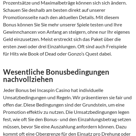
Prozentsätze und Maximalbeträge können sich sich ändern.
Schauen Sie deshalb am besten direkt auf unserer
Promotionsseite nach den aktuellen Details. Mit diesem
Bonus können Sie Sie mehr unserer Spiele testen und Ihre
Gewinnchancen von Anfang an steigern, ohne nur Ihr eigenes
Geld einzusetzen. Meist erstreckt sich das Paket über die
ersten zwei oder drei Einzahlungen. Oft sind auch Freispiele
für Hits wie Book of Dead oder Gonzo’s Quest dabei.
Wesentliche Bonusbedingungen
nachvollziehen
Jeder Bonus bei Incaspin Casino hat individuelle
Umsatzbedingungen und Regeln. Wir präsentieren sie fair und
offen dar. Diese Bedingungen sind der Grundstein, um eine
Promotion effektiv zu nutzen. Die Umsatzbedingungen legen
fest, wie oft Sie den Bonus- und den Einzahlungsbetrag setzen
müssen, bevor Sie eine Auszahlung anfordern können. Dazu
kommt oft eine Obergrenze für den Einsatz pro Drehung oder