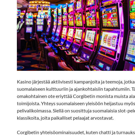
Kasino järjestää aktiivisesti kampanjoita ja teemoja, jotk
suomalaiseen kulttuuriin ja ajankohtaisiin tapahtumiin. 
omakohtainen ote eriyttää Corgibetin monista muista al
toimijoista. Yhteys suomalaiseen yleisöön heijastuu myö
pelivalikoimassa. Siellä on suosittuja suomalaisia slot-pele
klassikoita, joita paikalliset pelaajat arvostavat.
Corgibetin yhteisöominaisuudet, kuten chatti ja turnauks