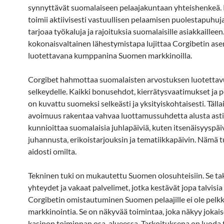
synnyttävät suomalaiseen pelaajakuntaan yhteishenkeä.
toimii aktiivisesti vastuullisen pelaamisen puolestapuhuj
tarjoaa työkaluja ja rajoituksia suomalaisille asiakkaillee
kokonaisvaltainen lähestymistapa lujittaa Corgibetin as
luotettavana kumppanina Suomen markkinoilla.
Corgibet hahmottaa suomalaisten arvostuksen luotettavu
selkeydelle. Kaikki bonusehdot, kierrätysvaatimukset ja 
on kuvattu suomeksi selkeästi ja yksityiskohtaisesti. Täll
avoimuus rakentaa vahvaa luottamussuhdetta alusta asti
kunnioittaa suomalaisia juhlapäiviä, kuten itsenäisyyspäi
juhannusta, erikoistarjouksin ja tematiikkapäivin. Nämä 
aidosti omilta.
Tekninen tuki on mukautettu Suomen olosuhteisiin. Se t
yhteydet ja vakaat palvelimet, jotka kestävät jopa talvisia
Corgibetin omistautuminen Suomen pelaajille ei ole pelk
markkinointia. Se on näkyvää toimintaa, joka näkyy jokai
kasinon toiminnan osa-alueessa. Tarkoituksena on luoda 