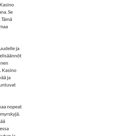
 Kasino
ana. Se
n. Tämä
emaa
udelle ja
pelisäännöt
ainen
. Kasino
vää ja
tuntuvat
akaa nopeat
 myrskyjä.
kää
sessa
tutun ja