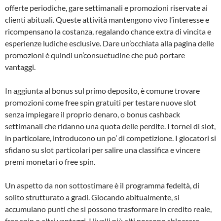
offerte periodiche, gare settimanali e promozioni riservate ai
clienti abituali. Queste attività mantengono vivo l’interesse e
ricompensano la costanza, regalando chance extra di vincita e
esperienze ludiche esclusive. Dare un’occhiata alla pagina delle
promozioni è quindi un’consuetudine che può portare
vantaggi.
In aggiunta al bonus sul primo deposito, è comune trovare
promozioni come free spin gratuiti per testare nuove slot
senza impiegare il proprio denaro, o bonus cashback
settimanali che ridanno una quota delle perdite. I tornei di slot,
in particolare, introducono un po’ di competizione. I giocatori si
sfidano su slot particolari per salire una classifica e vincere
premi monetari o free spin.
Un aspetto da non sottostimare è il programma fedeltà, di
solito strutturato a gradi. Giocando abitualmente, si
accumulano punti che si possono trasformare in credito reale,
free spin o altri vantaggi. I livelli più alti possono sbloccare