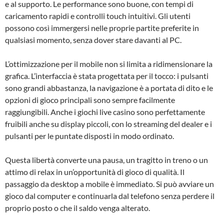
e al supporto. Le performance sono buone, con tempi di
caricamento rapidi e controlli touch intuitivi. Gli utenti
possono così immergersi nelle proprie partite preferite in
qualsiasi momento, senza dover stare davanti al PC.
L’ottimizzazione per il mobile non si limita a ridimensionare la
grafica. L’interfaccia è stata progettata per il tocco: i pulsanti
sono grandi abbastanza, la navigazione è a portata di dito e le
opzioni di gioco principali sono sempre facilmente
raggiungibili. Anche i giochi live casino sono perfettamente
fruibili anche su display piccoli, con lo streaming del dealer e i
pulsanti per le puntate disposti in modo ordinato.
Questa libertà converte una pausa, un tragitto in treno o un
attimo di relax in un’opportunità di gioco di qualità. Il
passaggio da desktop a mobile è immediato. Si può avviare un
gioco dal computer e continuarla dal telefono senza perdere il
proprio posto o che il saldo venga alterato.