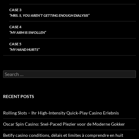
CASE 3
“MRS. S, YOU AREN’T GETTING ENOUGH DIALYSIS”
CASE 4
“MY ARM IS SWOLLEN”
CASE 5
“MY HAND HURTS”
Search
for:
RECENT POSTS
Rolling Slots – Ihr High‑Intensity Quick‑Play Casino Erlebnis
Oscar Spin Casino: Snel‑Paced Plezier voor de Moderne Gokker
Betify casino conditions, délais et limites à comprendre en huit