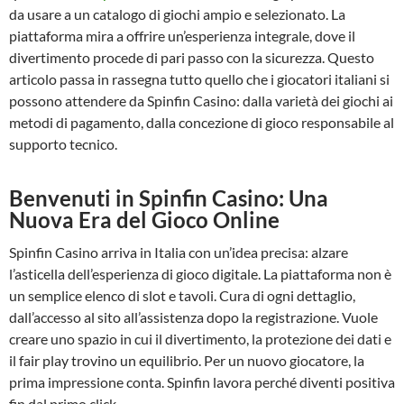
da usare a un catalogo di giochi ampio e selezionato. La
piattaforma mira a offrire un’esperienza integrale, dove il
divertimento procede di pari passo con la sicurezza. Questo
articolo passa in rassegna tutto quello che i giocatori italiani si
possono attendere da Spinfin Casino: dalla varietà dei giochi ai
metodi di pagamento, dalla concezione di gioco responsabile al
supporto tecnico.
Benvenuti in Spinfin Casino: Una
Nuova Era del Gioco Online
Spinfin Casino arriva in Italia con un’idea precisa: alzare
l’asticella dell’esperienza di gioco digitale. La piattaforma non è
un semplice elenco di slot e tavoli. Cura di ogni dettaglio,
dall’accesso al sito all’assistenza dopo la registrazione. Vuole
creare uno spazio in cui il divertimento, la protezione dei dati e
il fair play trovino un equilibrio. Per un nuovo giocatore, la
prima impressione conta. Spinfin lavora perché diventi positiva
fin dal primo click.