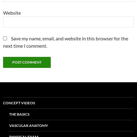
Website
Save my name, email, and website in this browser for the
next time I comment.
CONCEPT VIDEOS
THE BASICS
VASCULAR ANATOMY
PHYSICAL EXAM