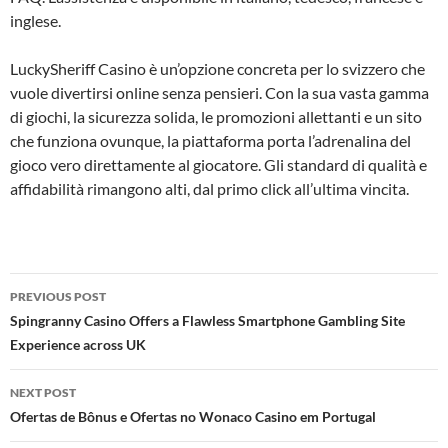
inglese.
LuckySheriff Casino è un’opzione concreta per lo svizzero che
vuole divertirsi online senza pensieri. Con la sua vasta gamma
di giochi, la sicurezza solida, le promozioni allettanti e un sito
che funziona ovunque, la piattaforma porta l’adrenalina del
gioco vero direttamente al giocatore. Gli standard di qualità e
affidabilità rimangono alti, dal primo click all’ultima vincita.
Post
PREVIOUS POST
navigation
Spingranny Casino Offers a Flawless Smartphone Gambling Site
Experience across UK
NEXT POST
Ofertas de Bônus e Ofertas no Wonaco Casino em Portugal