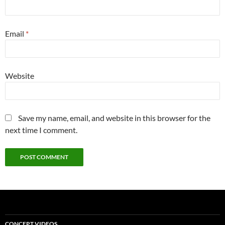
Email
*
Website
Save my name, email, and website in this browser for the
next time I comment.
CONCEPT VIDEOS