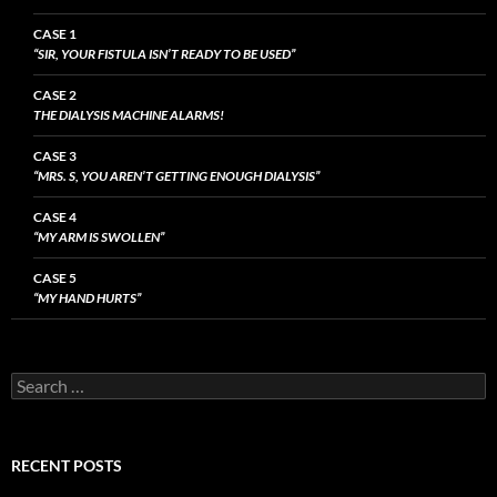
CASE 1
“SIR, YOUR FISTULA ISN’T READY TO BE USED”
CASE 2
THE DIALYSIS MACHINE ALARMS!
CASE 3
“MRS. S, YOU AREN’T GETTING ENOUGH DIALYSIS”
CASE 4
“MY ARM IS SWOLLEN”
CASE 5
“MY HAND HURTS”
Search
for:
RECENT POSTS