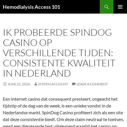
Skip
Search
Hemodialysis Access 101
to
PRIMAR
content
MENU
IK PROBEERDE SPINDOG
CASINO OP
VERSCHILLENDE TIJDEN:
CONSISTENTE KWALITEIT
IN NEDERLAND
JUNE 22, 2026
SYSTEM ACCOUNT
LEAVE A COMMENT
Een internet casino dat consequent presteert, ongeacht het
tijdstip of de dag van de week, is een unieke vondst in de
Nederlandse markt. SpinDog Casino profileert zich als een site
dat deze consistentie biedt. Om deze claim neutraal te toetsen,
werd een diepgaande test uitgevoerd waarbij het casino op