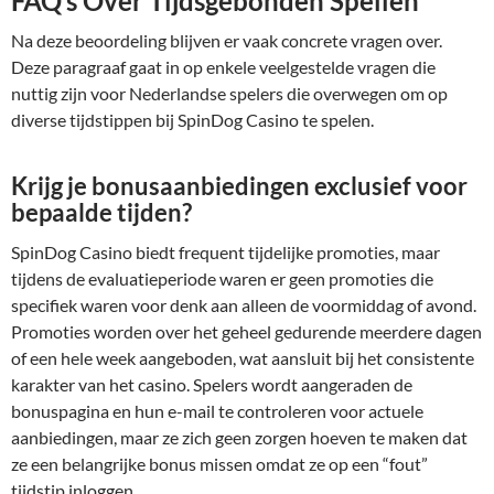
FAQ’s Over Tijdsgebonden Spellen
Na deze beoordeling blijven er vaak concrete vragen over.
Deze paragraaf gaat in op enkele veelgestelde vragen die
nuttig zijn voor Nederlandse spelers die overwegen om op
diverse tijdstippen bij SpinDog Casino te spelen.
Krijg je bonusaanbiedingen exclusief voor
bepaalde tijden?
SpinDog Casino biedt frequent tijdelijke promoties, maar
tijdens de evaluatieperiode waren er geen promoties die
specifiek waren voor denk aan alleen de voormiddag of avond.
Promoties worden over het geheel gedurende meerdere dagen
of een hele week aangeboden, wat aansluit bij het consistente
karakter van het casino. Spelers wordt aangeraden de
bonuspagina en hun e-mail te controleren voor actuele
aanbiedingen, maar ze zich geen zorgen hoeven te maken dat
ze een belangrijke bonus missen omdat ze op een “fout”
tijdstip inloggen.