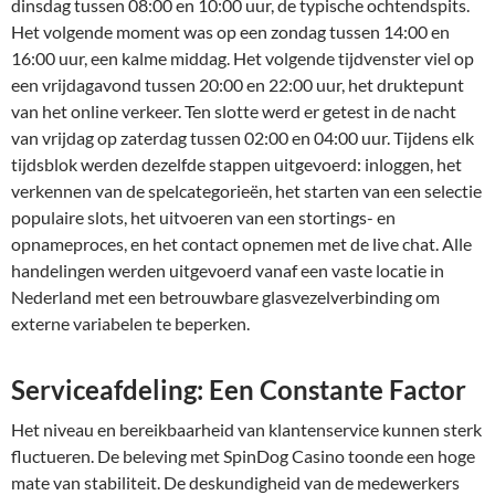
dinsdag tussen 08:00 en 10:00 uur, de typische ochtendspits.
Het volgende moment was op een zondag tussen 14:00 en
16:00 uur, een kalme middag. Het volgende tijdvenster viel op
een vrijdagavond tussen 20:00 en 22:00 uur, het druktepunt
van het online verkeer. Ten slotte werd er getest in de nacht
van vrijdag op zaterdag tussen 02:00 en 04:00 uur. Tijdens elk
tijdsblok werden dezelfde stappen uitgevoerd: inloggen, het
verkennen van de spelcategorieën, het starten van een selectie
populaire slots, het uitvoeren van een stortings- en
opnameproces, en het contact opnemen met de live chat. Alle
handelingen werden uitgevoerd vanaf een vaste locatie in
Nederland met een betrouwbare glasvezelverbinding om
externe variabelen te beperken.
Serviceafdeling: Een Constante Factor
Het niveau en bereikbaarheid van klantenservice kunnen sterk
fluctueren. De beleving met SpinDog Casino toonde een hoge
mate van stabiliteit. De deskundigheid van de medewerkers