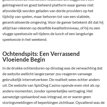
geïntegreerd en goed beheerd platform waar games niet
afzonderlijk worden geladen van derde providers op het
tijdstip van spelen, maar behoren tot van een stabiele,
gecentraliseerde omgeving. Voor de gamer betekent dit dat hij
altijd kan rekenen op dezelfde kwaliteitsniveau, of hij nu een
vlugge speelsessie wil tijdens de lunch of een langdurige
speelsessie in het weekend.
Ochtendspits: Een Verrassend
Vloeiende Begin
In de drukke ochtenduren op dinsdag was de verwachting dat
de website wellicht langerzamer zou reageren vanwege
gebruikelijk internetverkeer. De realiteit wees echter anders
uit. De website van SpinDog Casino opende even vlot als op
andere momenten, zonder opmerkelijke vertraging. Het
aanwezige spelaanbod was integraal, en er waren geen
storingsmeldingen of beperkingen zichtbaar. Opvallend was de