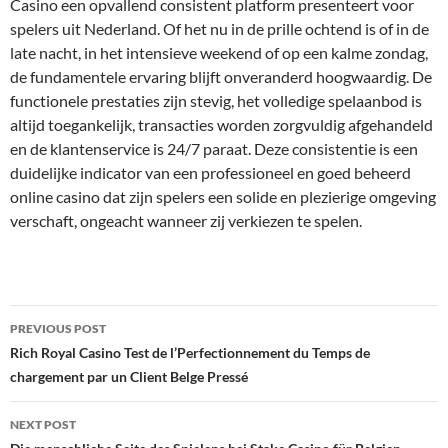
Casino een opvallend consistent platform presenteert voor
spelers uit Nederland. Of het nu in de prille ochtend is of in de
late nacht, in het intensieve weekend of op een kalme zondag,
de fundamentele ervaring blijft onveranderd hoogwaardig. De
functionele prestaties zijn stevig, het volledige spelaanbod is
altijd toegankelijk, transacties worden zorgvuldig afgehandeld
en de klantenservice is 24/7 paraat. Deze consistentie is een
duidelijke indicator van een professioneel en goed beheerd
online casino dat zijn spelers een solide en plezierige omgeving
verschaft, ongeacht wanneer zij verkiezen te spelen.
Post
PREVIOUS POST
navigation
Rich Royal Casino Test de l’Perfectionnement du Temps de
chargement par un Client Belge Pressé
NEXT POST