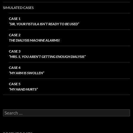
SIMULATED CASES
CASE 1
“SIR, YOUR FISTULA ISN’T READY TO BE USED”
CASE 2
THE DIALYSIS MACHINE ALARMS!
CASE 3
“MRS. S, YOU AREN’T GETTING ENOUGH DIALYSIS”
CASE 4
“MY ARM IS SWOLLEN”
CASE 5
“MY HAND HURTS”
Search
for: