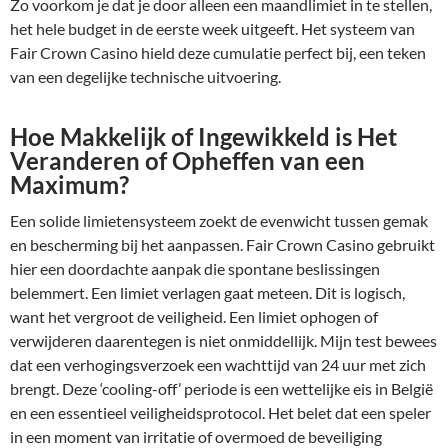
Zo voorkom je dat je door alleen een maandlimiet in te stellen,
het hele budget in de eerste week uitgeeft. Het systeem van
Fair Crown Casino hield deze cumulatie perfect bij, een teken
van een degelijke technische uitvoering.
Hoe Makkelijk of Ingewikkeld is Het
Veranderen of Opheffen van een
Maximum?
Een solide limietensysteem zoekt de evenwicht tussen gemak
en bescherming bij het aanpassen. Fair Crown Casino gebruikt
hier een doordachte aanpak die spontane beslissingen
belemmert. Een limiet verlagen gaat meteen. Dit is logisch,
want het vergroot de veiligheid. Een limiet ophogen of
verwijderen daarentegen is niet onmiddellijk. Mijn test bewees
dat een verhogingsverzoek een wachttijd van 24 uur met zich
brengt. Deze ‘cooling-off’ periode is een wettelijke eis in België
en een essentieel veiligheidsprotocol. Het belet dat een speler
in een moment van irritatie of overmoed de beveiliging