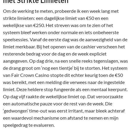
met Strikte Limieten
Om de werking te meten, probeerde ik een week lang met
strikte limieten: een dagelijkse limiet van €50 en een
wekelijkse van €250. Het streven was om te zien of het
systeem bleef werken onder normale en iets onbeheerste
speelsessies. Vanaf de eerste dag was de aanwezigheid van de
limiet merkbaar. Bij het openen van de cashier verscheen het
resterende bedrag voor de dag en de week expliciet
aangegeven. Op dag drie, na een snelle reeks tegenslagen, was
de drang groot om ‘nog een tientje’ bij te storten. Het systeem
van Fair Crown Casino stopte dit echter keurig toen de €50
was bereikt, met een melding die verwees naar de ingestelde
limiet. Deze heldere stop fungeerde als een mentaal keerpunt.
Op dag vijf raakte de wekelijkse limiet op. Dat veroorzaakte
een automatische pauze voor de rest van de week. Die
‘gedwongen’ time-out was eerst irritant, maar bleek achteraf
een waardevol mechanisme om afstand te nemen en mijn
speelgedrag te evalueren.