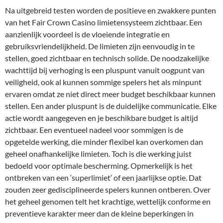
Na uitgebreid testen worden de positieve en zwakkere punten
van het Fair Crown Casino limietensysteem zichtbaar. Een
aanzienlijk voordeel is de vloeiende integratie en
gebruiksvriendelijkheid. De limieten zijn eenvoudig in te
stellen, goed zichtbaar en technisch solide. De noodzakelijke
wachttijd bij verhoging is een pluspunt vanuit oogpunt van
veiligheid, ook al kunnen sommige spelers het als minpunt
ervaren omdat ze niet direct meer budget beschikbaar kunnen
stellen. Een ander pluspunt is de duidelijke communicatie. Elke
actie wordt aangegeven en je beschikbare budget is altijd
zichtbaar. Een eventueel nadeel voor sommigen is de
opgetelde werking, die minder flexibel kan overkomen dan
geheel onafhankelijke limieten. Toch is die werking juist
bedoeld voor optimale bescherming. Opmerkelijk is het
ontbreken van een ‘superlimiet’ of een jaarlijkse optie. Dat
zouden zeer gedisciplineerde spelers kunnen ontberen. Over
het geheel genomen telt het krachtige, wettelijk conforme en
preventieve karakter meer dan de kleine beperkingen in