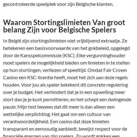
gecontroleerde speelplek voor zijn Belgische klanten.
Waarom Stortingslimieten Van groot
belang Zijn voor Belgische Spelers
In België zijn stortingslimieten niet vrijblijvend extraatje. Ze
betekenen een basisvoorwaarde van het gokbeleid, opgelegd
door de Kansspelcommissie (KSC). Elke vergunninghouder
moet spelers de mogelijkheid bieden om limieten in te stellen
op hun stortingen, verliezen of speeltijd. Omdat Fair Crown
Casino een KSC-licentie heeft, moet het zich aan deze regels
houden. Voor jou als speler betekent dit concrete regulering
over je budget. Het verhindert dat je in een opwelling meer
stort dan je je kunt permitteren, en het schept een dwingende
pauze. Mijn test bewees dat dit meer is dan alleen een
wettelijke verplichting. Het gaat om een cultuur van
verantwoordelijkheid. Een casino dat deze limieten
transparant en eenvoudig aanbiedt, bewijst respect voor de
financiële grenzen van zijn spelers. Zo wordt gokken een