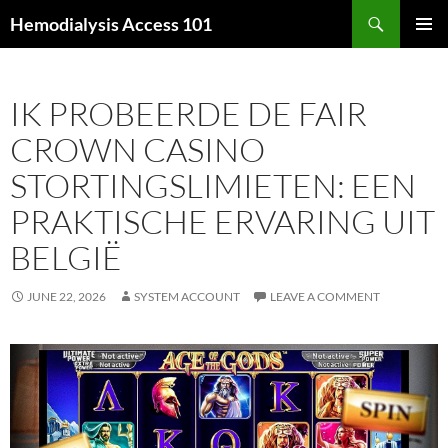
Skip
Search
Hemodialysis Access 101
to
PRIMAR
content
MENU
IK PROBEERDE DE FAIR
CROWN CASINO
STORTINGSLIMIETEN: EEN
PRAKTISCHE ERVARING UIT
BELGIË
JUNE 22, 2026
SYSTEM ACCOUNT
LEAVE A COMMENT