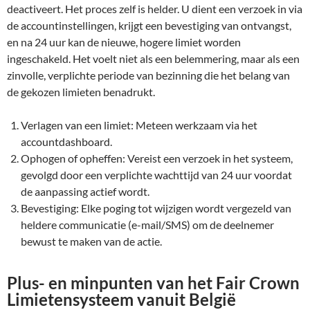
deactiveert. Het proces zelf is helder. U dient een verzoek in via
de accountinstellingen, krijgt een bevestiging van ontvangst,
en na 24 uur kan de nieuwe, hogere limiet worden
ingeschakeld. Het voelt niet als een belemmering, maar als een
zinvolle, verplichte periode van bezinning die het belang van
de gekozen limieten benadrukt.
Verlagen van een limiet: Meteen werkzaam via het
accountdashboard.
Ophogen of opheffen: Vereist een verzoek in het systeem,
gevolgd door een verplichte wachttijd van 24 uur voordat
de aanpassing actief wordt.
Bevestiging: Elke poging tot wijzigen wordt vergezeld van
heldere communicatie (e-mail/SMS) om de deelnemer
bewust te maken van de actie.
Plus- en minpunten van het Fair Crown
Limietensysteem vanuit België