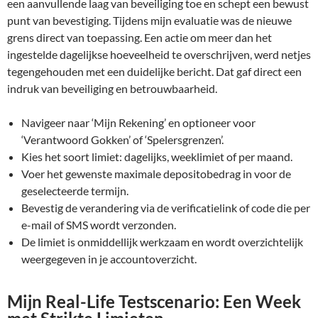
een aanvullende laag van beveiliging toe en schept een bewust
punt van bevestiging. Tijdens mijn evaluatie was de nieuwe
grens direct van toepassing. Een actie om meer dan het
ingestelde dagelijkse hoeveelheid te overschrijven, werd netjes
tegengehouden met een duidelijke bericht. Dat gaf direct een
indruk van beveiliging en betrouwbaarheid.
Navigeer naar ‘Mijn Rekening’ en optioneer voor
‘Verantwoord Gokken’ of ‘Spelersgrenzen’.
Kies het soort limiet: dagelijks, weeklimiet of per maand.
Voer het gewenste maximale depositobedrag in voor de
geselecteerde termijn.
Bevestig de verandering via de verificatielink of code die per
e-mail of SMS wordt verzonden.
De limiet is onmiddellijk werkzaam en wordt overzichtelijk
weergegeven in je accountoverzicht.
Mijn Real-Life Testscenario: Een Week