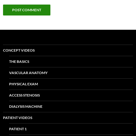
CONCEPT VIDEOS
THE BASICS
VASCULAR ANATOMY
PHYSICAL EXAM
ACCESS STENOSIS
DIALYSIS MACHINE
PATIENT VIDEOS
PATIENT 1