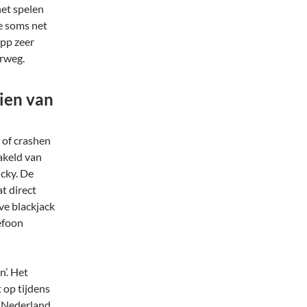
het spelen
e soms net
app zeer
erweg.
aien van
 of crashen
hakeld van
ucky. De
t direct
ive blackjack
lefoon
n’. Het
 op tijdens
n Nederland