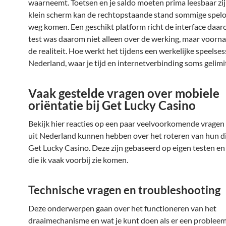
waarneemt. Toetsen en je saldo moeten prima leesbaar zi
klein scherm kan de rechtopstaande stand sommige spelop
weg komen. Een geschikt platform richt de interface daaro
test was daarom niet alleen over de werking, maar voorna
de realiteit. Hoe werkt het tijdens een werkelijke speelses
Nederland, waar je tijd en internetverbinding soms gelimi
Vaak gestelde vragen over mobiele
oriëntatie bij Get Lucky Casino
Bekijk hier reacties op een paar veelvoorkomende vragen 
uit Nederland kunnen hebben over het roteren van hun di
Get Lucky Casino. Deze zijn gebaseerd op eigen testen en
die ik vaak voorbij zie komen.
Technische vragen en troubleshooting
Deze onderwerpen gaan over het functioneren van het
draaimechanisme en wat je kunt doen als er een probleem 