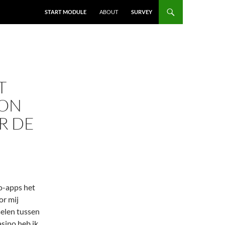
START MODULE
ABOUT
SURVEY
T
OON
R DE
no-apps het
or mij
sselen tussen
asino heb ik