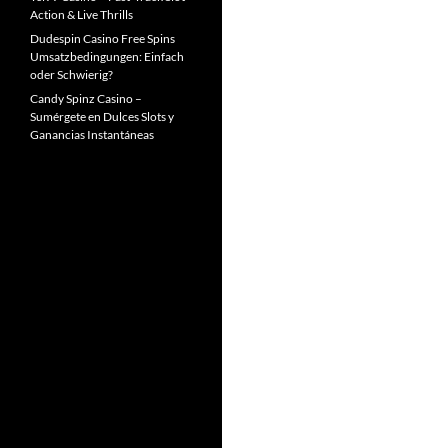
Action & Live Thrills
Dudespin Casino Free Spins
Umsatzbedingungen: Einfach
oder Schwierig?
Candy Spinz Casino –
Sumérgete en Dulces Slots y
Ganancias Instantáneas