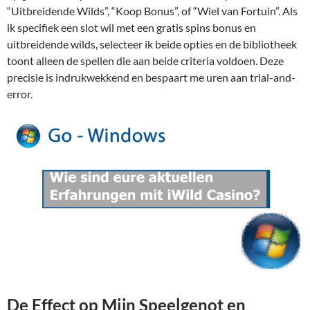
“Uitbreidende Wilds”, “Koop Bonus”, of “Wiel van Fortuin”. Als
ik specifiek een slot wil met een gratis spins bonus en
uitbreidende wilds, selecteer ik beide opties en de bibliotheek
toont alleen de spellen die aan beide criteria voldoen. Deze
precisie is indrukwekkend en bespaart me uren aan trial-and-
error.
De Effect op Mijn Speelgenot en