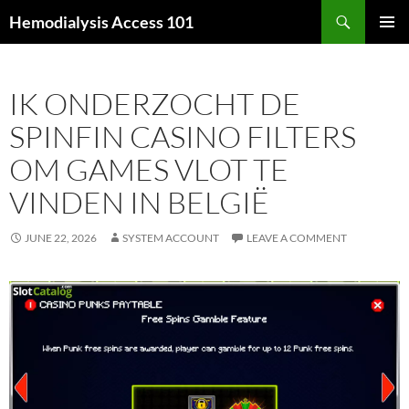
Skip
Search
Hemodialysis Access 101
to
PRIMAR
content
MENU
IK ONDERZOCHT DE
SPINFIN CASINO FILTERS
OM GAMES VLOT TE
VINDEN IN BELGIË
JUNE 22, 2026
SYSTEM ACCOUNT
LEAVE A COMMENT