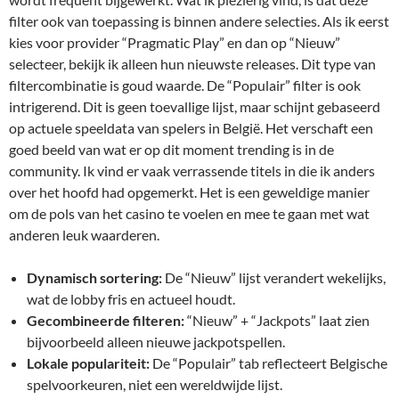
filter ook van toepassing is binnen andere selecties. Als ik eerst
kies voor provider “Pragmatic Play” en dan op “Nieuw”
selecteer, bekijk ik alleen hun nieuwste releases. Dit type van
filtercombinatie is goud waarde. De “Populair” filter is ook
intrigerend. Dit is geen toevallige lijst, maar schijnt gebaseerd
op actuele speeldata van spelers in België. Het verschaft een
goed beeld van wat er op dit moment trending is in de
community. Ik vind er vaak verrassende titels in die ik anders
over het hoofd had opgemerkt. Het is een geweldige manier
om de pols van het casino te voelen en mee te gaan met wat
anderen leuk waarderen.
Dynamisch sortering:
De “Nieuw” lijst verandert wekelijks,
wat de lobby fris en actueel houdt.
Gecombineerde filteren:
“Nieuw” + “Jackpots” laat zien
bijvoorbeeld alleen nieuwe jackpotspellen.
Lokale populariteit:
De “Populair” tab reflecteert Belgische
spelvoorkeuren, niet een wereldwijde lijst.