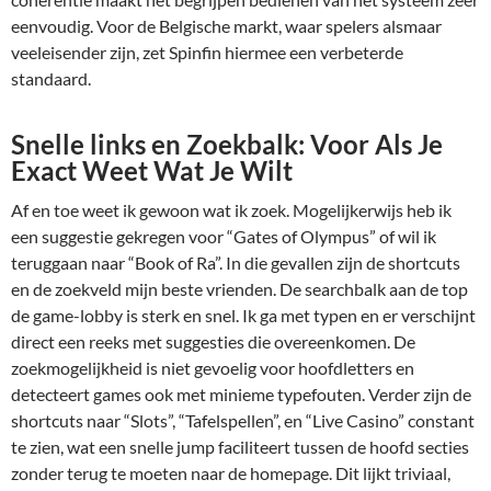
eenvoudig. Voor de Belgische markt, waar spelers alsmaar
veeleisender zijn, zet Spinfin hiermee een verbeterde
standaard.
Snelle links en Zoekbalk: Voor Als Je
Exact Weet Wat Je Wilt
Af en toe weet ik gewoon wat ik zoek. Mogelijkerwijs heb ik
een suggestie gekregen voor “Gates of Olympus” of wil ik
teruggaan naar “Book of Ra”. In die gevallen zijn de shortcuts
en de zoekveld mijn beste vrienden. De searchbalk aan de top
de game-lobby is sterk en snel. Ik ga met typen en er verschijnt
direct een reeks met suggesties die overeenkomen. De
zoekmogelijkheid is niet gevoelig voor hoofdletters en
detecteert games ook met minieme typefouten. Verder zijn de
shortcuts naar “Slots”, “Tafelspellen”, en “Live Casino” constant
te zien, wat een snelle jump faciliteert tussen de hoofd secties
zonder terug te moeten naar de homepage. Dit lijkt triviaal,