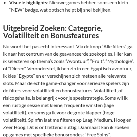
Visuele highlights:
Nieuwe games hebben soms een klein
“NEW” badge, wat optisch helpt bij snel bekijken.
Uitgebreid Zoeken: Categorie,
Volatiliteit en Bonusfeatures
Nu wordt het pas echt interessant. Via de knop “Alle filters” ga
ik naar het centrum van de geavanceerde zoekopties. Hier kan
ik selecteren op thema’s zoals “Avontuur”, “Fruit”, “Mythologie”,
of “Dieren”. Veronderstel, ik heb zin in een Egyptisch avontuur,
ik kies “Egypte” en er verschijnen zich meteen alle relevante
slots. Maar de echte game-changer voor serieuze spelers zijn
de filters voor volatiliteit en bonusfeatures. Volatiliteit, of
risicogehalte, is belangrijk voor je speelstrategie. Soms wil ik
een rustige sessie met kleine, frequente winsten (lage
volatiliteit), en soms ga ik voor de grote klapper (hoge
volatiliteit). Spinfin laat me filteren op Laag, Medium, Hoog en
Zeer Hoog. Dit is ontzettend nuttig. Daarnaast kan ik zoeken
op games met specifieke bonusrondes: “Free Spins”,