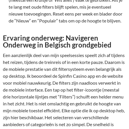
te lang met oude filters blijft spelen, mis je eventueel
nieuwe toevoegingen. Reset eens per week en blader door
de “Nieuw” en “Populair” tabs om op de hoogte te blijven.
Ervaring onderweg: Navigeren
Onderweg in Belgisch grondgebied
Een aanzienlijk deel van mijn speelsessies speelt zich af tijdens
het reizen, tijdens de treinreis of in een korte pauze. Daarom is
de mobiele prestatie van dit filtersysteem even belangrijk als
op desktop. Ik beoordeel de Spinfin Casino app en de website
voor mobiel nauwkeurig. De filters zijn naadloos verwerkt in
de mobiele interface. Een tap op het filter-icoontje (meestal
drie horizontale lijntjes met “Filters”) schuift een helder menu
in het zicht. Het is niet omslachtig en gebruikt de hoogte van
mijn mobiele toestel efficiënt. Elke optie die ik op desktop heb,
zijn hier beschikbaar. Het selecteren van verschillende
aanbieders of categorieën is net zo simpel. De snelheid is