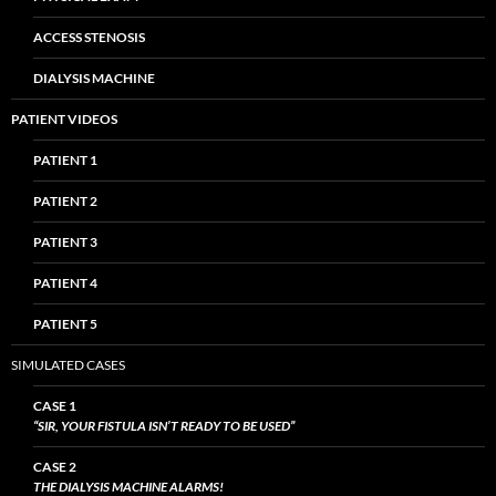
ACCESS STENOSIS
DIALYSIS MACHINE
PATIENT VIDEOS
PATIENT 1
PATIENT 2
PATIENT 3
PATIENT 4
PATIENT 5
SIMULATED CASES
CASE 1
“SIR, YOUR FISTULA ISN’T READY TO BE USED”
CASE 2
THE DIALYSIS MACHINE ALARMS!