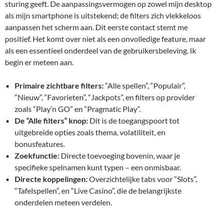
sturing geeft. De aanpassingsvermogen op zowel mijn desktop
als mijn smartphone is uitstekend; de filters zich vlekkeloos
aanpassen het scherm aan. Dit eerste contact stemt me
positief. Het komt over niet als een onvolledige feature, maar
als een essentieel onderdeel van de gebruikersbeleving. Ik
begin er meteen aan.
Primaire zichtbare filters:
“Alle spellen”, “Populair”,
“Nieuw”, “Favorieten”, “Jackpots”, en filters op provider
zoals “Play’n GO” en “Pragmatic Play”.
De “Alle filters” knop:
Dit is de toegangspoort tot
uitgebreide opties zoals thema, volatiliteit, en
bonusfeatures.
Zoekfunctie:
Directe toevoeging bovenin, waar je
specifieke spelnamen kunt typen – een onmisbaar.
Directe koppelingen:
Overzichtelijke tabs voor “Slots”,
“Tafelspellen”, en “Live Casino”, die de belangrijkste
onderdelen meteen verdelen.