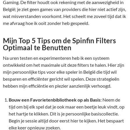
Gaming. De filter houdt ook rekening met de aanwezigheid in
België; je ziet geen games van providers die hier niet actief zijn,
wat misverstanden voorkomt. Het scheelt me zoveel tijd dat ik
me afvraag hoe ik ooit zonder heb gespeeld.
Mijn Top 5 Tips om de Spinfin Filters
Optimaal te Benutten
Na uren testen en experimenteren heb ik een systeem
ontwikkeld om het maximale uit deze filters te halen. Hier zijn
mijn persoonlijke tips voor elke speler in België die tijd wil
besparen en efficiënter gericht wil spelen. Deze strategieën
hebben mijn efficiëntie en plezier aanzienlijk verhoogd.
Bouw een Favorietenbibliotheek op als Basis:
Neem de
tijd om bij elk spel dat je ook maar een beetje leuk vindt, op
het hartje te klikken. Dit is je persoonlijke basiscollectie.
Begin je sessie altijd door eerst hier te kijken. Het bespaart
elke keer opnieuw zoeken.