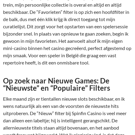
trein, mijn persoonlijke collectie is overal en altijd en altijd
beschikbaar. De “Favorieten” filter is op zich een hoofdfilter in
de balk, dus met één klik krijg ik direct toegang tot mijn
curatielijst. Dit zorgt voor het opstarten van een spelersessie
bijzonder snel. In plaats van opnieuw te gaan zoeken, begin ik
gewoon in mijn favorieten. Het aanvoelt alsof ik mijn eigen
mini-casino binnen het casino gecreëerd, perfect afgestemd op
mijn smaak. Voor een speler in België die graag een vast
repertoire heeft, is dit een onmisbare tool.
Op zoek naar Nieuwe Games: De
“Nieuwste” en “Populaire” Filters
Elke maand zijn er tientallen nieuwe slots beschikbaar, en ik
wens natuurlijk als een van de voorsten de nieuwste hits
uitproberen. De “Nieuw” filter bij Spinfin Casino is veel meer
dan alleen een labeltje; hij is intelligent gerangschikt. De
allernieuwste titels staan altijd bovenaan, en het aanbod
wordt frequent bijgewerkt. Wat ik plezierig vind, is dat deze