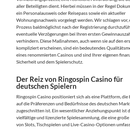
aller Beteiligten dient. Hierbei müssen in der Regel Dok
ein Personalausweis oder Reisepass sowie ein aktueller
Wohnungsnachweis vorgelegt werden. Wir schlagen vor, 
Prozess baldmöglichst nach der Registrierung durchzufü
eventuelle Verzögerungen bei Ihren ersten Gewinnausza
verhindern. Diese Maßnahmen, auch wenn sie auf den ers
kompliziert erscheinen, sind ein bedeutendes Qualitäts
eines renommierten Casinos und sind Ihrer eigenen finanz
Sicherheit und dem Spielerschutz.
Der Reiz von Ringospin Casino für
deutschen Spielern
Ringospin Casino positioniert sich als eine Plattform, di
auf die Präferenzen und Bedürfnisse des deutschen Mark
zugeschnitten ist. Ein wesentlicher Anziehungspunkt ist d
vielfältige und lizenzierte Spielesammlung, die eine groß
von Slots, Tischspielen und Live-Casino-Optionen umfass