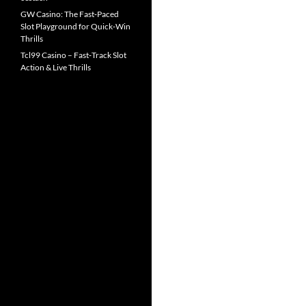
GW Casino: The Fast‑Paced
Slot Playground for Quick‑Win
Thrills
Tcl99 Casino – Fast‑Track Slot
Action & Live Thrills