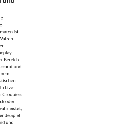
n und
ne
e-
omaten ist
-Walzen-
gen
meplay-
er Bereich
accarat und
einem
stischen
In Live-
n Croupiers
ack oder
ährleistet,
ende Spiel
end und