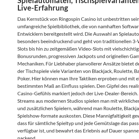
Spielautomaten, Tischspielvariante
Live-Erfahrung
Das Kernstück von Ringospin Casino ist unbestritten sei
umfangreiche Spielbibliothek, die von namhaften Softwar
Entwicklern bereitgestellt wird. Die Auswahl an Spielaut
besonders beeindruckend und geht von traditionellen 3
Slots bis hin zu zeitgemäßen Video-Slots mit vielschichti
Bonusrunden, progressiven Jackpots und originellen Ga
Mechaniken. Für Liebhaber planvollerer Ansätze bietet d
der Tischspiele viele Varianten von Blackjack, Roulette, B
Poker. Hier können man Ihre Taktiken erproben und mit 
bestimmten Maß an Einfluss spielen. Den Gipfel des reali
Casino-Gefühls markiert jedoch der Live-Dealer-Bereich. 
Streams aus modernen Studios spielen man mit wirkliche
und zusätzlichen Spielern, während man Roulette, Blackj
Spielshow-formate auskosten. Diese Mannigfaltigkeit gew
dass für sämtliche Spieltyp und jede Gemütslage das pass
verfügbar ist, und bewahrt das Erlebnis auf Dauer spann
packend.