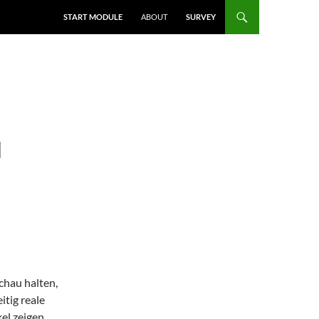
START MODULE
ABOUT
SURVEY
N
hau halten,
itig reale
kel zeigen