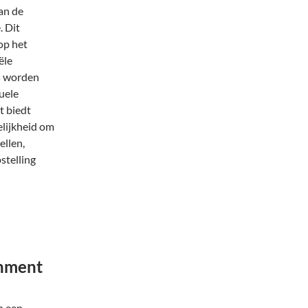
an de
. Dit
op het
ële
es worden
uele
t biedt
elijkheid om
ellen,
stelling
inment
n een