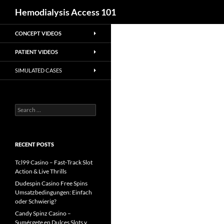
Search
Hemodialysis Access 101
Skip
CONCEPT VIDEOS
to
content
PATIENT VIDEOS
SIMULATED CASES
Search
for:
RECENT POSTS
Tcl99 Casino – Fast‑Track Slot
Action & Live Thrills
Dudespin Casino Free Spins
Umsatzbedingungen: Einfach
oder Schwierig?
Candy Spinz Casino –
Sumérgete en Dulces Slots y