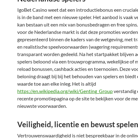
IgoBet Casino weet dat een introductiebonus een cruciale
is in de band met een nieuwe speler. Het aanbod is vaak ve
kan bestaan uit een mix van bonusbedragen en free spins.
voor de Nederlandse markt is dat deze promoties worden
gepresenteerd binnen de kaders van de wetgeving, met t
en realistische speelvoorwaarden (wagering requirements
transparant worden gedeeld. Na het startpakket blijven a
spelers beloond via een trouwprogramma, wekelijkse of 
reload bonussen, cashback acties en toernooien. Deze v
beloning draagt bij bij het behouden van spelers en biedt 
waarde toe aan elke inleg. Het is altijd
https://en.wikipedia.org/wiki/Genting_Group
verstandig
recente promotiepagina op de site te bekijken voor de me
nieuwste voorwaarden.
Veiligheid, licentie en bewust spele
Vertrouwenswaardigheid is niet bespreekbaar in de onlin