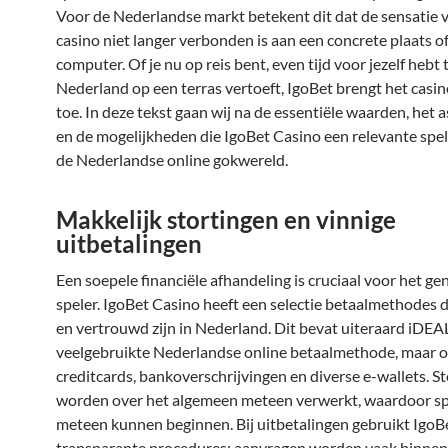
Voor de Nederlandse markt betekent dit dat de sensatie 
casino niet langer verbonden is aan een concrete plaats o
computer. Of je nu op reis bent, even tijd voor jezelf hebt t
Nederland op een terras vertoeft, IgoBet brengt het casin
toe. In deze tekst gaan wij na de essentiële waarden, het 
en de mogelijkheden die IgoBet Casino een relevante spe
de Nederlandse online gokwereld.
Makkelijk stortingen en vinnige
uitbetalingen
Een soepele financiële afhandeling is cruciaal voor het ge
speler. IgoBet Casino heeft een selectie betaalmethodes 
en vertrouwd zijn in Nederland. Dit bevat uiteraard iDEAL
veelgebruikte Nederlandse online betaalmethode, maar 
creditcards, bankoverschrijvingen en diverse e-wallets. S
worden over het algemeen meteen verwerkt, waardoor sp
meteen kunnen beginnen. Bij uitbetalingen gebruikt IgoB
transparante procedures; aanvragen worden vaak binnen