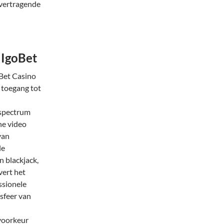
 vertragende
 IgoBet
oBet Casino
 toegang tot
 spectrum
ne video
van
le
n blackjack,
vert het
ssionele
 sfeer van
voorkeur