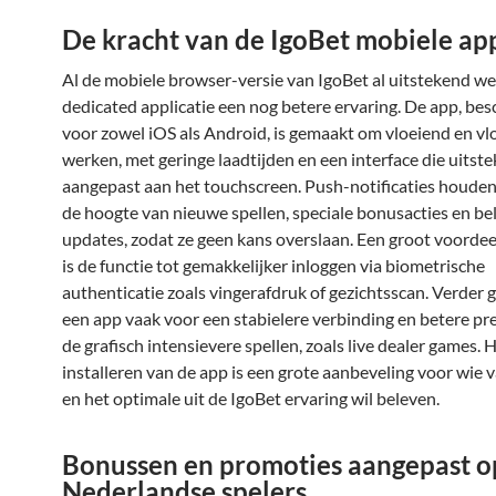
De kracht van de IgoBet mobiele ap
Al de mobiele browser-versie van IgoBet al uitstekend wer
dedicated applicatie een nog betere ervaring. De app, bes
voor zowel iOS als Android, is gemaakt om vloeiend en vl
werken, met geringe laadtijden en een interface die uitste
aangepast aan het touchscreen. Push-notificaties houden
de hoogte van nieuwe spellen, speciale bonusacties en be
updates, zodat ze geen kans overslaan. Een groot voordee
is de functie tot gemakkelijker inloggen via biometrische
authenticatie zoals vingerafdruk of gezichtsscan. Verder 
een app vaak voor een stabielere verbinding en betere pr
de grafisch intensievere spellen, zoals live dealer games. 
installeren van de app is een grote aanbeveling voor wie 
en het optimale uit de IgoBet ervaring wil beleven.
Bonussen en promoties aangepast o
Nederlandse spelers