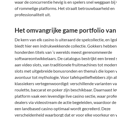
waar de concurrentie hevig is en spelers snel weggaan bij
of rommelige platforms. Het straalt betrouwbaarheid en
professionaliteit uit.
Het omvangrijke game portfolio van
De kern van elk casino is uiteraard de spelcollectie, en Ig
biedt hier een indrukwekkende collectie. Gokkers hebben
honderden titels van ‘s werelds meest gerenommeerde
softwareontwikkelaars. De catalogus bestrijkt een breed
aan video slots, van traditionele fruitmachines tot moder
slots met uitgebreide bonusronden en thema’s die lopen 
avontuur tot mythologie. Voor tafelspelliefhebbers zijn al
klassiekers vertegenwoordigd: verschillende varianten va
roulette, baccarat en poker zijn beschikbaar. Daarnaast le
platform vaak een levendige live casino sectie, waar profe
dealers via videostream de actie begeleiden, waardoor de
een landbased casino optimaal wordt gecreëerd. Deze
verscheidenheid waarborgt dat er voor elke voorkeur en 