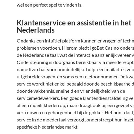
wel een perfect spel te vinden is.
Klantenservice en assistentie in het
Nederlands
Ondanks een intuïtief platform kunnen er vragen of tech
problemen voordoen. Hierom biedt IgoBet Casino onders
de Nederlandse taal, wat de interactie aanzienlijk vereen
Ondersteuning is doorgaans bereikbaar via meerdere opt
name live chat voor onmiddellijke hulp, een mailadres vo
uitgebreide vragen, en soms een telefoonnummer. De kwal
service wordt niet enkel bepaald door de beschikbaarhei
door de vakkennis, snelheid en vriendelijkheid van de
servicemedewerkers. Een goede klantendienstafdeling ver
alleen moeilijkheden op, maar draagt ook bij een gevoel v
vertrouwen en geborgenheid bij de gokker. Het punt dat 
service in de moedertaal verzorgt, onderstreept hun inzet
specifieke Nederlandse markt.