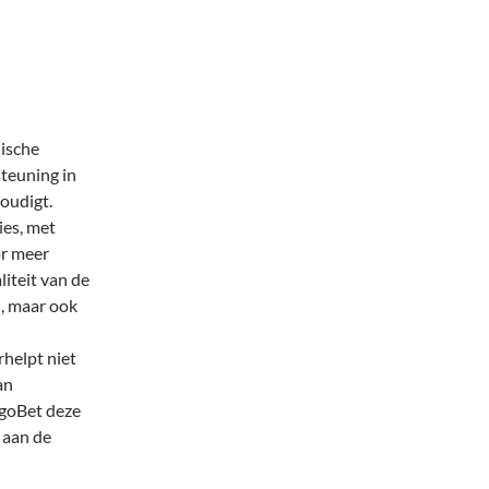
nische
teuning in
voudigt.
ies, met
or meer
iteit van de
d, maar ook
helpt niet
an
IgoBet deze
 aan de