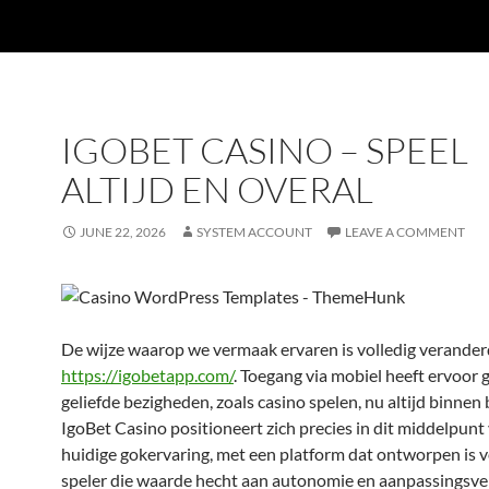
IGOBET CASINO – SPEEL
ALTIJD EN OVERAL
JUNE 22, 2026
SYSTEM ACCOUNT
LEAVE A COMMENT
De wijze waarop we vermaak ervaren is volledig verander
https://igobetapp.com/
. Toegang via mobiel heeft ervoor 
geliefde bezigheden, zoals casino spelen, nu altijd binnen b
IgoBet Casino positioneert zich precies in dit middelpunt
huidige gokervaring, met een platform dat ontworpen is 
speler die waarde hecht aan autonomie en aanpassingsv