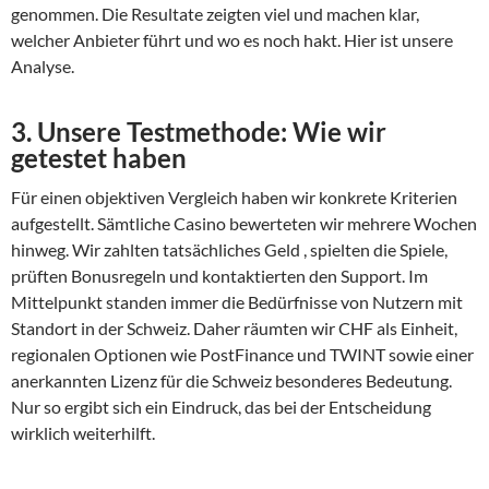
genommen. Die Resultate zeigten viel und machen klar,
welcher Anbieter führt und wo es noch hakt. Hier ist unsere
Analyse.
3. Unsere Testmethode: Wie wir
getestet haben
Für einen objektiven Vergleich haben wir konkrete Kriterien
aufgestellt. Sämtliche Casino bewerteten wir mehrere Wochen
hinweg. Wir zahlten tatsächliches Geld , spielten die Spiele,
prüften Bonusregeln und kontaktierten den Support. Im
Mittelpunkt standen immer die Bedürfnisse von Nutzern mit
Standort in der Schweiz. Daher räumten wir CHF als Einheit,
regionalen Optionen wie PostFinance und TWINT sowie einer
anerkannten Lizenz für die Schweiz besonderes Bedeutung.
Nur so ergibt sich ein Eindruck, das bei der Entscheidung
wirklich weiterhilft.