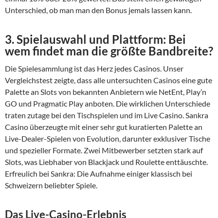
Unterschied, ob man man den Bonus jemals lassen kann.
3. Spielauswahl und Plattform: Bei
wem findet man die größte Bandbreite?
Die Spielesammlung ist das Herz jedes Casinos. Unser
Vergleichstest zeigte, dass alle untersuchten Casinos eine gute
Palette an Slots von bekannten Anbietern wie NetEnt, Play’n
GO und Pragmatic Play anboten. Die wirklichen Unterschiede
traten zutage bei den Tischspielen und im Live Casino. Sankra
Casino überzeugte mit einer sehr gut kuratierten Palette an
Live-Dealer-Spielen von Evolution, darunter exklusiver Tische
und spezieller Formate. Zwei Mitbewerber setzten stark auf
Slots, was Liebhaber von Blackjack und Roulette enttäuschte.
Erfreulich bei Sankra: Die Aufnahme einiger klassisch bei
Schweizern beliebter Spiele.
Das Live-Casino-Erlebnis