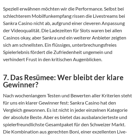
Speziell erwähnen möchten wir die Performance. Selbst bei
schlechterem Mobilfunkempfang rissen die Livestreams bei
Sankra Casino nicht ab, aufgrund einer cleveren Anpassung
der Videoqualität. Die Ladezeiten für Slots waren bei allen
Casinos okay, aber Sankra und ein weiterer Anbieter zeigten
sich am schnellsten. Ein flüssiges, unterbrechungsfreies
Spielerlebnis fördert die Zufriedenheit ungemein und
verhindert Frust in den kritischen Augenblicken.
7. Das Resümee: Wer bleibt der klare
Gewinner?
Nach wochenlangem Testen und Bewerten aller Kriterien steht
für uns ein klarer Gewinner fest: Sankra Casino hat den
Vergleich gewonnen. Es ist nicht in jeder einzelnen Kategorie
der absolute Beste. Aber es bietet das ausbalancierteste und
spielerfreundlichste Gesamtpaket für den Schweizer Markt.
Die Kombination aus gerechten Boni, einer exzellenten Live-