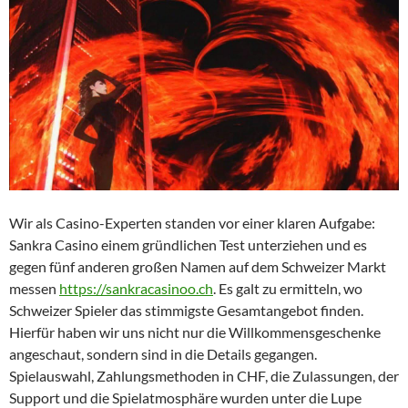
Wir als Casino-Experten standen vor einer klaren Aufgabe:
Sankra Casino einem gründlichen Test unterziehen und es
gegen fünf anderen großen Namen auf dem Schweizer Markt
messen
https://sankracasinoo.ch
. Es galt zu ermitteln, wo
Schweizer Spieler das stimmigste Gesamtangebot finden.
Hierfür haben wir uns nicht nur die Willkommensgeschenke
angeschaut, sondern sind in die Details gegangen.
Spielauswahl, Zahlungsmethoden in CHF, die Zulassungen, der
Support und die Spielatmosphäre wurden unter die Lupe