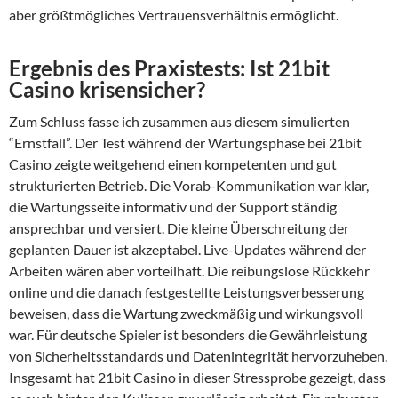
aber größtmögliches Vertrauensverhältnis ermöglicht.
Ergebnis des Praxistests: Ist 21bit
Casino krisensicher?
Zum Schluss fasse ich zusammen aus diesem simulierten
“Ernstfall”. Der Test während der Wartungsphase bei 21bit
Casino zeigte weitgehend einen kompetenten und gut
strukturierten Betrieb. Die Vorab-Kommunikation war klar,
die Wartungsseite informativ und der Support ständig
ansprechbar und versiert. Die kleine Überschreitung der
geplanten Dauer ist akzeptabel. Live-Updates während der
Arbeiten wären aber vorteilhaft. Die reibungslose Rückkehr
online und die danach festgestellte Leistungsverbesserung
beweisen, dass die Wartung zweckmäßig und wirkungsvoll
war. Für deutsche Spieler ist besonders die Gewährleistung
von Sicherheitsstandards und Datenintegrität hervorzuheben.
Insgesamt hat 21bit Casino in dieser Stressprobe gezeigt, dass