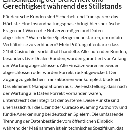
Gerechtigkeit während des Stillstands
Für deutsche Kunden sind Sicherheit und Transparenz das
Höchste. Eine Instandhaltungsphase bringt hier spezifische
Fragen auf. Waren die Nutzervermögen und Daten
abgesichert? Waren keine Spielzüge mehr starten, um unfaire
Verhältnisse zu verhindern? Mein Prüfung offenbarte, dass
21bit Casino hier vorbildhaft handelte. Alle laufenden Runden,
besonders Live-Dealer-Runden, wurden garantiert vor Anfang
der Wartung abgeschlossen. Alle Einsätze waren entweder
abgeschlossen oder wurden korrekt rückabgewickelt. Der
Zugang zu geldlichen Transaktionen war komplett blockiert.
Das eliminiert Manipulationen aus. Die Feststellung, dass nach
der Wartung alle Daten korrekt vorhanden waren,
unterstreicht die Integrität der Systeme. Diese Punkte sind
unerlässlich für die Lizenz der Curacao eGaming Authority und
für die Anerkennung bei deutschen Spielern. Die umfassende
Trennung der Datenbestände vom öffentlichen Einblick
während der Maßnahmen ist ein technisches Spezifikum, das