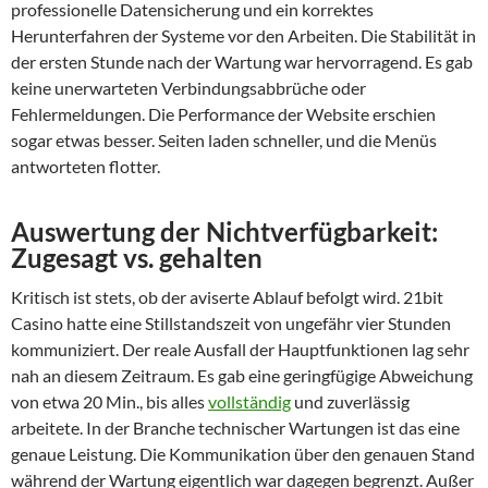
professionelle Datensicherung und ein korrektes
Herunterfahren der Systeme vor den Arbeiten. Die Stabilität in
der ersten Stunde nach der Wartung war hervorragend. Es gab
keine unerwarteten Verbindungsabbrüche oder
Fehlermeldungen. Die Performance der Website erschien
sogar etwas besser. Seiten laden schneller, und die Menüs
antworteten flotter.
Auswertung der Nichtverfügbarkeit:
Zugesagt vs. gehalten
Kritisch ist stets, ob der aviserte Ablauf befolgt wird. 21bit
Casino hatte eine Stillstandszeit von ungefähr vier Stunden
kommuniziert. Der reale Ausfall der Hauptfunktionen lag sehr
nah an diesem Zeitraum. Es gab eine geringfügige Abweichung
von etwa 20 Min., bis alles
vollständig
und zuverlässig
arbeitete. In der Branche technischer Wartungen ist das eine
genaue Leistung. Die Kommunikation über den genauen Stand
während der Wartung eigentlich war dagegen begrenzt. Außer