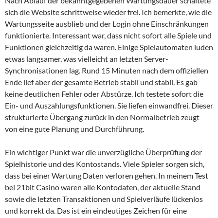
Nach Ablauf der bekanntgegebenen Wartungsdauer schaltete
sich die Website schrittweise wieder frei. Ich bemerkte, wie die
Wartungsseite ausblieb und der Login ohne Einschränkungen
funktionierte. Interessant war, dass nicht sofort alle Spiele und
Funktionen gleichzeitig da waren. Einige Spielautomaten luden
etwas langsamer, was vielleicht an letzten Server-
Synchronisationen lag. Rund 15 Minuten nach dem offiziellen
Ende lief aber der gesamte Betrieb stabil und stabil. Es gab
keine deutlichen Fehler oder Abstürze. Ich testete sofort die
Ein- und Auszahlungsfunktionen. Sie liefen einwandfrei. Dieser
strukturierte Übergang zurück in den Normalbetrieb zeugt
von eine gute Planung und Durchführung.
Ein wichtiger Punkt war die unverzügliche Überprüfung der
Spielhistorie und des Kontostands. Viele Spieler sorgen sich,
dass bei einer Wartung Daten verloren gehen. In meinem Test
bei 21bit Casino waren alle Kontodaten, der aktuelle Stand
sowie die letzten Transaktionen und Spielverläufe lückenlos
und korrekt da. Das ist ein eindeutiges Zeichen für eine