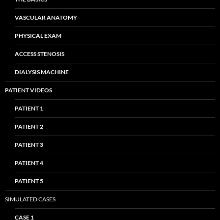
VASCULAR ANATOMY
PHYSICAL EXAM
ACCESS STENOSIS
DIALYSIS MACHINE
PATIENT VIDEOS
PATIENT 1
PATIENT 2
PATIENT 3
PATIENT 4
PATIENT 5
SIMULATED CASES
CASE 1