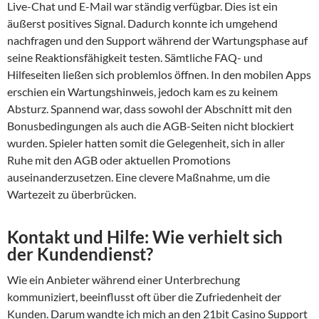
Live-Chat und E-Mail war ständig verfügbar. Dies ist ein
äußerst positives Signal. Dadurch konnte ich umgehend
nachfragen und den Support während der Wartungsphase auf
seine Reaktionsfähigkeit testen. Sämtliche FAQ- und
Hilfeseiten ließen sich problemlos öffnen. In den mobilen Apps
erschien ein Wartungshinweis, jedoch kam es zu keinem
Absturz. Spannend war, dass sowohl der Abschnitt mit den
Bonusbedingungen als auch die AGB-Seiten nicht blockiert
wurden. Spieler hatten somit die Gelegenheit, sich in aller
Ruhe mit den AGB oder aktuellen Promotions
auseinanderzusetzen. Eine clevere Maßnahme, um die
Wartezeit zu überbrücken.
Kontakt und Hilfe: Wie verhielt sich
der Kundendienst?
Wie ein Anbieter während einer Unterbrechung
kommuniziert, beeinflusst oft über die Zufriedenheit der
Kunden. Darum wandte ich mich an den 21bit Casino Support