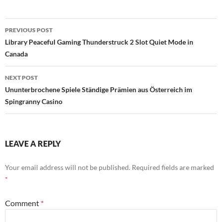
Post
PREVIOUS POST
navigation
Library Peaceful Gaming Thunderstruck 2 Slot Quiet Mode in
Canada
NEXT POST
Ununterbrochene Spiele Ständige Prämien aus Österreich im
Spingranny Casino
LEAVE A REPLY
Your email address will not be published.
Required fields are marked
*
Comment
*