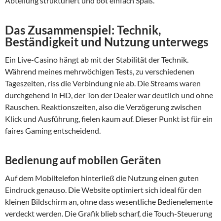
Abteilung strukturiert und bot einfach Spaß.
Das Zusammenspiel: Technik,
Beständigkeit und Nutzung unterwegs
Ein Live-Casino hängt ab mit der Stabilität der Technik.
Während meines mehrwöchigen Tests, zu verschiedenen
Tageszeiten, riss die Verbindung nie ab. Die Streams waren
durchgehend in HD, der Ton der Dealer war deutlich und ohne
Rauschen. Reaktionszeiten, also die Verzögerung zwischen
Klick und Ausführung, fielen kaum auf. Dieser Punkt ist für ein
faires Gaming entscheidend.
Bedienung auf mobilen Geräten
Auf dem Mobiltelefon hinterließ die Nutzung einen guten
Eindruck genauso. Die Website optimiert sich ideal für den
kleinen Bildschirm an, ohne dass wesentliche Bedienelemente
verdeckt werden. Die Grafik blieb scharf, die Touch-Steuerung