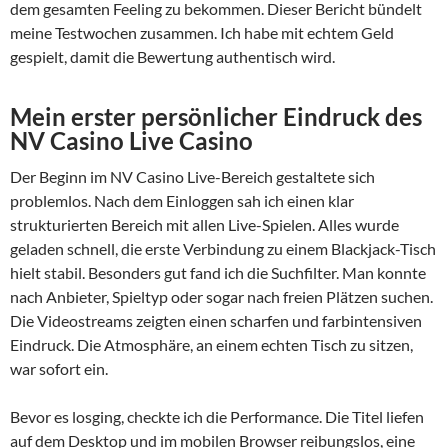
dem gesamten Feeling zu bekommen. Dieser Bericht bündelt
meine Testwochen zusammen. Ich habe mit echtem Geld
gespielt, damit die Bewertung authentisch wird.
Mein erster persönlicher Eindruck des
NV Casino Live Casino
Der Beginn im NV Casino Live-Bereich gestaltete sich
problemlos. Nach dem Einloggen sah ich einen klar
strukturierten Bereich mit allen Live-Spielen. Alles wurde
geladen schnell, die erste Verbindung zu einem Blackjack-Tisch
hielt stabil. Besonders gut fand ich die Suchfilter. Man konnte
nach Anbieter, Spieltyp oder sogar nach freien Plätzen suchen.
Die Videostreams zeigten einen scharfen und farbintensiven
Eindruck. Die Atmosphäre, an einem echten Tisch zu sitzen,
war sofort ein.
Bevor es losging, checkte ich die Performance. Die Titel liefen
auf dem Desktop und im mobilen Browser reibungslos, eine