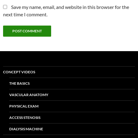
Save my name, email, and website in this browser for the
next time I comment.
CONCEPT VIDEOS
THE BASICS
VASCULAR ANATOMY
PHYSICAL EXAM
ACCESS STENOSIS
DIALYSIS MACHINE