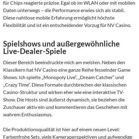
für Chips reagierte präzise. Egal ob im WLAN oder mit mobilen
Daten unterwegs – die Performance erwies sich als stabil.
Diese nahtlose mobile Erfahrung ermöglicht höchste
Flexibilität und ist ein entscheidender Vorzug für NV Casino.
Spielshows und außergewöhnliche
Live-Dealer-Spiele
Dieser Bereich beeindruckte mich am meisten. Neben den
Klassikern hat NV Casino eine ganze Reihe fesselnder Game
Shows. Ich spielte „Monopoly Live“, „Dream Catcher“ und
„Crazy Time“. Diese Formate durchbrechen der klassischen
Casino-Struktur und wirken eher wie eine interaktive TV-
Show. Die Hosts sind äußerst dynamisch, sie beziehen die
Zuschauer aktiv ein und kommentieren das Geschehen mit
wahrem Enthusiasmus.
Die Produktionsqualität ist hier auf einem neuen Level:
Farbenfrohe Sets, viele Kameraperspektiven und aufwendige