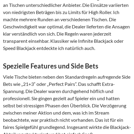
an Tischen unterschiedlicher Anbieter. Die Einsätze variierten
von niedrigsten Beträgen bis zu Limits für High Roller. Ich
machte mehrere Runden an verschiedenen Tischen. Die
Geschwindigkeit war optimal, die Dealer lieferten die Ansagen
klar verständlich von sich. Die Regeln waren jederzeit
transparent einsehbar. Klassiker wie Infinite Blackjack oder
Speed Blackjack entdeckte ich natürlich auch.
Spezielle Features und Side Bets
Viele Tische bieten neben den Standardregeln aufregende Side
Bets wie „21+3“ oder „Perfect Pairs“. Das schafft Extra-
Spannung. Die Dealer waren durchgehend höflich und
professionell. Sie gingen gezielt auf Spieler ein und hatten
selbst bei stressigen Phasen den Überblick. Die Verzögerung
zwischen meiner Aktion und dem, was ich im Stream
beobachtete, war praktisch nicht vorhanden. Das ist für ein
faires Spielgefühl grundlegend. Insgesamt wirkte die Blackjack-