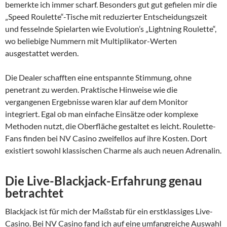
bemerkte ich immer scharf. Besonders gut gut gefielen mir die
„Speed Roulette“-Tische mit reduzierter Entscheidungszeit
und fesselnde Spielarten wie Evolution’s „Lightning Roulette“,
wo beliebige Nummern mit Multiplikator-Werten
ausgestattet werden.
Die Dealer schafften eine entspannte Stimmung, ohne
penetrant zu werden. Praktische Hinweise wie die
vergangenen Ergebnisse waren klar auf dem Monitor
integriert. Egal ob man einfache Einsätze oder komplexe
Methoden nutzt, die Oberfläche gestaltet es leicht. Roulette-
Fans finden bei NV Casino zweifellos auf ihre Kosten. Dort
existiert sowohl klassischen Charme als auch neuen Adrenalin.
Die Live-Blackjack-Erfahrung genau
betrachtet
Blackjack ist für mich der Maßstab für ein erstklassiges Live-
Casino. Bei NV Casino fand ich auf eine umfangreiche Auswahl