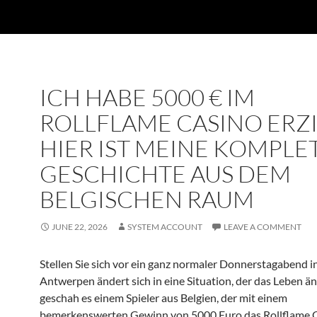
ICH HABE 5000 € IM
ROLLFLAME CASINO ERZI
HIER IST MEINE KOMPLE
GESCHICHTE AUS DEM
BELGISCHEN RAUM
JUNE 22, 2026
SYSTEM ACCOUNT
LEAVE A COMMENT
Stellen Sie sich vor ein ganz normaler Donnerstagabend i
Antwerpen ändert sich in eine Situation, der das Leben än
geschah es einem Spieler aus Belgien, der mit einem
bemerkenswerten Gewinn von 5000 Euro das Rollflame 