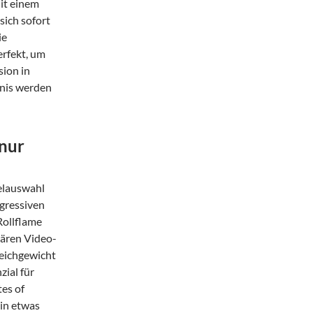
it einem
ich sofort
ie
rfekt, um
sion in
bnis werden
 nur
ielauswahl
ogressiven
Rollflame
lären Video-
Gleichgewicht
ial für
es of
ein etwas