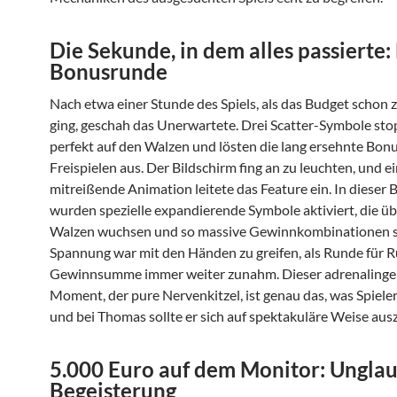
Die Sekunde, in dem alles passierte:
Bonusrunde
Nach etwa einer Stunde des Spiels, als das Budget schon 
ging, geschah das Unerwartete. Drei Scatter-Symbole st
perfekt auf den Walzen und lösten die lang ersehnte Bon
Freispielen aus. Der Bildschirm fing an zu leuchten, und e
mitreißende Animation leitete das Feature ein. In dieser
wurden spezielle expandierende Symbole aktiviert, die ü
Walzen wuchsen und so massive Gewinnkombinationen s
Spannung war mit den Händen zu greifen, als Runde für R
Gewinnsumme immer weiter zunahm. Dieser adrenalinge
Moment, der pure Nervenkitzel, ist genau das, was Spiele
und bei Thomas sollte er sich auf spektakuläre Weise aus
5.000 Euro auf dem Monitor: Ungla
Begeisterung