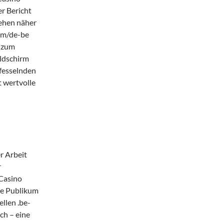
er Bericht
gehen näher
com/de-be
h zum
ldschirm
 fesselnden
t wertvolle
er Arbeit
r
 Casino
he Publikum
ellen .be-
ch – eine