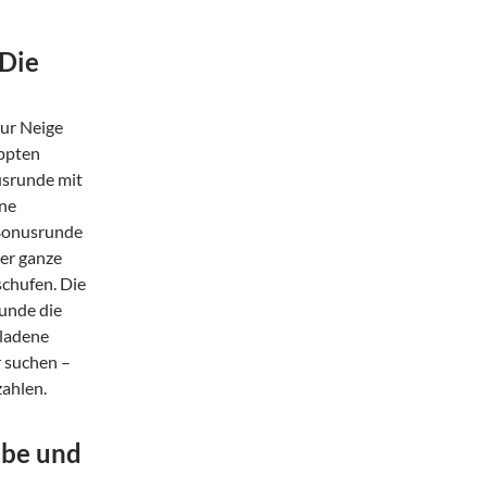
 Die
zur Neige
oppten
usrunde mit
ine
 Bonusrunde
ber ganze
chufen. Die
unde die
ladene
r suchen –
zahlen.
ube und