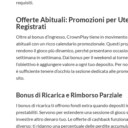
requisiti.
Offerte Abituali: Promozioni per Ut
Registrati
Oltre al bonus d’ingresso, CrownPlay tiene in movimento 
abituali con un ricco calendario promozionale. Questi p
rendono il gioco più dinamico, perché presentano occasio
settimana in settimana. Dai bonus per il weekend ai torne
l’obiettivo è aggiungere valore a ogni tuo deposito. Per no
è sufficiente tenere d’occhio la sezione dedicata alle prom
sito.
Bonus di Ricarica e Rimborso Parziale
I bonus di ricarica ti offrono fondi extra quando depositi i
prestabiliti. Servono per estendere una sessione di gioco 
investire altro denaro tuo. Le offerte di cashback funzio
diverso: ti ridanno una percentuale delle perdite accumul