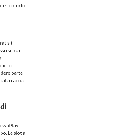
ire conforto
atis ti
esso senza
a
bili o
ndere parte
 alla caccia
 di
CrownPlay
po. Le slot a