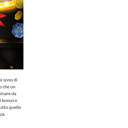
ni sono di
o che un
minare da
i bonus e
tutto quello
za.