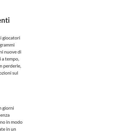
enti
i giocatori
rogrammi
ni nuove di
i a tempo,
n perderle,
ozioni sul
n giorni
senza
nano in modo
ate in un