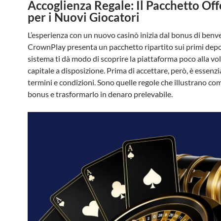
Accoglienza Regale: Il Pacchetto Off
per i Nuovi Giocatori
L’esperienza con un nuovo casinò inizia dal bonus di benv
CrownPlay presenta un pacchetto ripartito sui primi depo
sistema ti dà modo di scoprire la piattaforma poco alla vol
capitale a disposizione. Prima di accettare, però, è essenzia
termini e condizioni. Sono quelle regole che illustrano com
bonus e trasformarlo in denaro prelevabile.