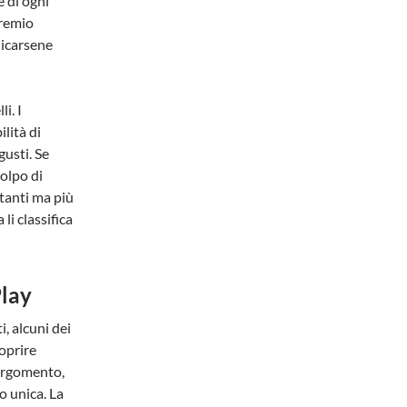
 di ogni
premio
dicarsene
i. I
lità di
gusti. Se
olpo di
rtanti ma più
li classifica
Play
, alcuni dei
coprire
argomento,
o unica. La