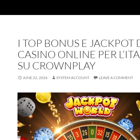
I TOP BONUS E JACKPOT 
CASINO ONLINE PER L’ITA
SU CROWNPLAY
JUNE 22, 2026
SYSTEM ACCOUNT
LEAVE A COMMENT