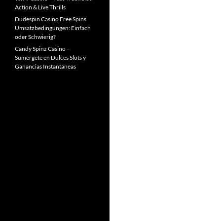
Action & Live Thrills
Dudespin Casino Free Spins
Umsatzbedingungen: Einfach
oder Schwierig?
Candy Spinz Casino –
Sumérgete en Dulces Slots y
Ganancias Instantáneas