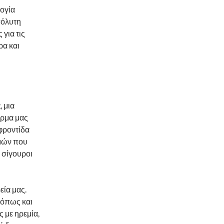
ογία
πόλυτη
 για τις
ρα και
 μια
όρμα μας
 φροντίδα
θμών που
 σίγουροι
εία μας.
 όπως και
 με ηρεμία,