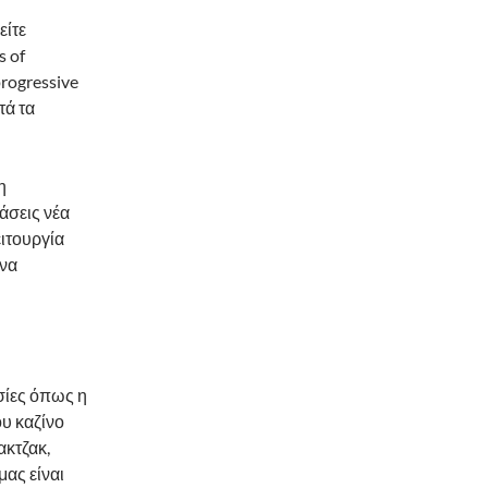
είτε
s of
rogressive
τά τα
η
άσεις νέα
ειτουργία
 να
σίες όπως η
ου καζίνο
ακτζακ,
μας είναι