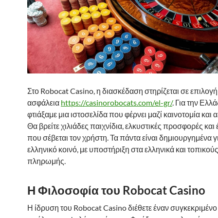
Στο Robocat Casino, η διασκέδαση στηρίζεται σε επιλογή
ασφάλεια
https://casinorobocats.com/el-gr/
. Για την Ελλά
φτιάξαμε μια ιστοσελίδα που φέρνει μαζί καινοτομία και α
Θα βρείτε χιλιάδες παιχνίδια, ελκυστικές προσφορές και 
που σέβεται τον χρήστη. Τα πάντα είναι δημιουργημένα γ
ελληνικό κοινό, με υποστήριξη στα ελληνικά και τοπικού
πληρωμής.
Η Φιλοσοφία του Robocat Casino
Η ίδρυση του Robocat Casino διέθετε έναν συγκεκριμένο