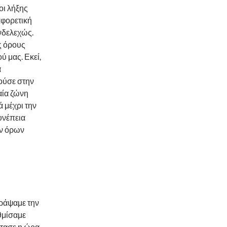
οι λήξης
αφορετική
ενδελεχώς.
ς όρους
 μας. Εκεί,
α
ούσε στην
αία ζώνη
 μέχρι την
υνέπεια
ων όρων
ράψαμε την
θμίσαμε
φτασε η ώρα,