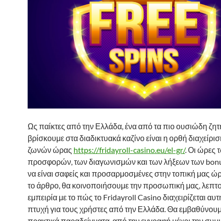
Ως παίκτες από την Ελλάδα, ένα από τα πιο ουσιώδη ζη
βρίσκουμε στα διαδικτυακά καζίνο είναι η ορθή διαχείρι
ζωνών ώρας
https://fridayroll-casino.eu/el-gr/
. Οι ώρες 
προσφορών, των διαγωνισμών και των λήξεων των bon
να είναι σαφείς και προσαρμοσμένες στην τοπική μας ώρ
το άρθρο, θα κοινοποιήσουμε την προσωπική μας, λεπτ
εμπειρία με το πώς το Fridayroll Casino διαχειρίζεται αυτ
πτυχή για τους χρήστες από την Ελλάδα. Θα εμβαθύνουμ
πρακτικά παραδείγματα, από την εγγραφή μέχρι την συμ