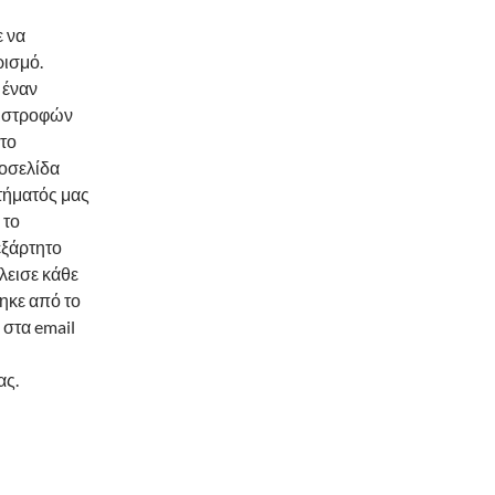
ε να
ρισμό.
 έναν
ριστροφών
 το
τοσελίδα
τήματός μας
 το
εξάρτητο
λεισε κάθε
θηκε από το
 στα email
ας.