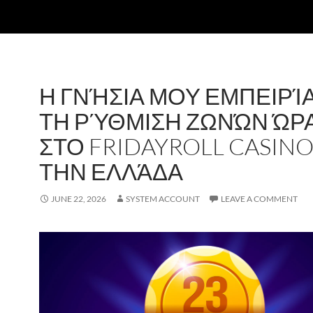
Η ΓΝΉΣΙΑ ΜΟΥ ΕΜΠΕΙΡΊ
ΤΗ ΡΎΘΜΙΣΗ ΖΩΝΏΝ ΏΡ
ΣΤΟ FRIDAYROLL CASINO
ΤΗΝ ΕΛΛΆΔΑ
JUNE 22, 2026
SYSTEM ACCOUNT
LEAVE A COMMENT