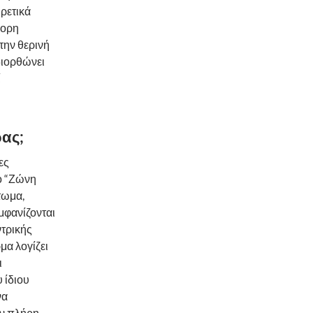
ρετικά
γορη
την θερινή
διορθώνει
ί
ας;
ες
λο “Ζώνη
τωμα,
μφανίζονται
ντρικής
μα λογίζει
ι
 ίδιου
να
υν πλήρη