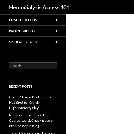
Search
Hemodialysis Access 101
Skip
CONCEPT VIDEOS
to
content
PATIENT VIDEOS
SIMULATED CASES
Search
for:
RECENT POSTS
CasinoChan – The Ultimate
Hot‑Spot for Quick,
High‑Intensity Play
Ninecasino-be Bonus Niet
Gecrediteerd: Checklist voor
Probleemoplossing
Tucan Casino Mobile Banking