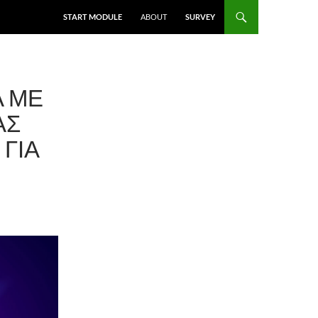
START MODULE
ABOUT
SURVEY
Α ΜΕ
ΑΣ
 ΓΙΑ