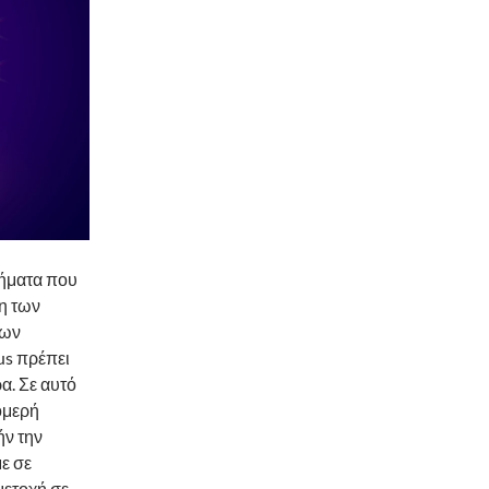
τήματα που
ση των
των
us πρέπει
α. Σε αυτό
ομερή
ήν την
ε σε
μετοχή σε