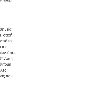
 σημεία:
ει σαφή
 από το
ι πιο
σμών, όπου
T. Αυτή η
σύντομη
λλες
ρας που