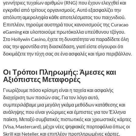
γεννήτριες τυχαίων αριθμών (RNG) που έχουν ελεγχθεί και
εγκριθεί από τρίτους οργανισμούς. Αυτό εξασφαλίζει την
απόλυτη αμεροληψία κάθε αποτελέσματος του παιχνιδιού.
Επιπλέον, τηρούμε αυστηρά τους κανονισμούς της Curacao
eGaming και υλοποιούμε πρωτόκολλα υπεύθυνου τζόγου.
Στο Hollywin Casino, έχετε τη δυνατότητα να παραδίδετε όλη
σας την φροντίδα στη διασκέδαση, γιατί είστε σίγουροι ότι
δοκιμάζετε την τύχη σας σε ένα ασφαλές και τίμιο περιβάλλον.
Οι Τρόποι Πληρωμής: Άμεσες και
Αξιόπιστες Μεταφορές
Γνωρίζουμε πόσο κρίσιμη είναι η ταχεία και ασφαλής
διαχείριση των ποσών σας. Για τον λόγο αυτό,
συμπεριλάβαμε μια μεγάλη γκάμα μεθόδων κατάθεσης και
ανάληψης που είναι γνώριμες και έμπιστες για τον Έλληνα
παίκτη. Μεταξύ συμβατικές πιστωτικές και χρεωστικές κάρτες
(Visa, Mastercard), μέχρι νέες ψηφιακές πορτοφόλια όπως οι
Skrill και Neteller, και επιπλέον προπληρωμένες κάρτες,