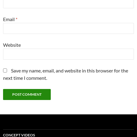
Email
*
Website
Save my name, email, and website in this browser for the
next time I comment.
CONCEPT VIDEOS