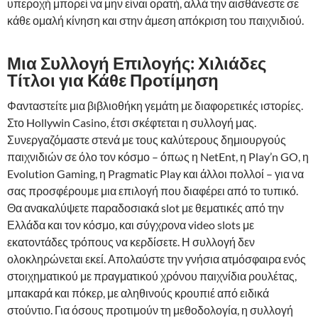
υπεροχή μπορεί να μην είναι ορατή, αλλά την αισθάνεστε σε
κάθε ομαλή κίνηση και στην άμεση απόκριση του παιχνιδιού.
Μια Συλλογή Επιλογής: Χιλιάδες
Τίτλοι για Κάθε Προτίμηση
Φανταστείτε μια βιβλιοθήκη γεμάτη με διαφορετικές ιστορίες.
Στο Hollywin Casino, έτσι σκέφτεται η συλλογή μας.
Συνεργαζόμαστε στενά με τους καλύτερους δημιουργούς
παιχνιδιών σε όλο τον κόσμο – όπως η NetEnt, η Play’n GO, η
Evolution Gaming, η Pragmatic Play και άλλοι πολλοί – για να
σας προσφέρουμε μια επιλογή που διαφέρει από το τυπικό.
Θα ανακαλύψετε παραδοσιακά slot με θεματικές από την
Ελλάδα και τον κόσμο, και σύγχρονα video slots με
εκατοντάδες τρόπους να κερδίσετε. Η συλλογή δεν
ολοκληρώνεται εκεί. Απολαύστε την γνήσια ατμόσφαιρα ενός
στοιχηματικού με πραγματικού χρόνου παιχνίδια ρουλέτας,
μπακαρά και πόκερ, με αληθινούς κρουπιέ από ειδικά
στούντιο. Για όσους προτιμούν τη μεθοδολογία, η συλλογή