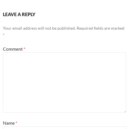
LEAVE A REPLY
Your email address will not be published.
Required fields are marked
*
Comment
*
Name
*