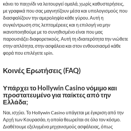
κάνει το παιχνίδι να λειτουργεί ομαλά, χωρίς καθυστερήσεις,
με γραφικά που σας μαγνητίζουν μέσα και υπολογισμούς που
διασφαλίζουν την αμεροληψία κάθε γύρου. Αυτή η
συγκέντρωση στις λεπτομέρειες και η επιλογή να μην
ικανοποιηθούμε με το συνηθισμένο είναι που μας
παρουσιάζει διαφορετικούς. Αυτή τη ιδιαιτερότητα την νιώθετε
στην απλότητα, στην ασφάλεια και στον ενθουσιασμό κάθε
φορά που επιλέγετε spin.
Κοινές Ερωτήσεις (FAQ)
Υπάρχει το Hollywin Casino νόμιμο και
προστατευμένο για παίκτες από την
Ελλάδα;
Ναι, ισχύει. Το Hollywin Casino υπάγεται με έγκριση από την
Αρχή των Κουρασάο, η οποία θεωρείται σε όλο τον κόσμο.
Διαθέτουμε εξελιγμένα μηχανισμούς ασφάλειας, όπως