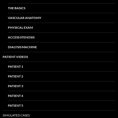
THE BASICS
VASCULAR ANATOMY
PHYSICAL EXAM
ACCESS STENOSIS
DIALYSIS MACHINE
PATIENT VIDEOS
PATIENT 1
PATIENT 2
PATIENT 3
PATIENT 4
PATIENT 5
SIMULATED CASES