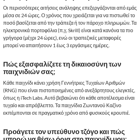
Οι περισσότερες αιτήσεις ανάληψης επεξεργάζονται από εμάς
μέσα σε 24 ώρες. Ο χρόνος που χρειάζεται για να πιστωθεί το
ποσό βασίζεται από την τράπεζα ή τον πάροχο πληρωμών. Τα
ηλεκτρονικά πορτοφόλια (π.χ. Skrill) είναι κατά κανόνα τα πιο
γρήγορα (μέχρι 24 ώρες), ενώ οι τραπεζικές μεταφορές
μπορεί να απαιτήσουν 1 έως 3 εργάσιμες ημέρες.
Πώς εξασφαλίζετε τη δικαιοσύνη των
παιχνιδιών σας;
Κάθε παιχνίδι κάνει χρήση Γεννήτριες Τυχαίων Αριθμών
(RNG) που είναι πιστοποιημένες από ανεξάρτητους ελεγκτές,
όπως η iTech Labs. Αυτό βεβαιώνει ότι κάθε αποτέλεσμα είναι
τυχαίο και απρόβλεπτο. Τα παιχνίδια Ζωντανού Καζίνο
εκπέμπονται σε πραγματικό χρόνο από φυσικούς κρουπιέ.
Προάγετε τον υπεύθυνο τζόγο και πώς
μπορώ να θέσω όρια στο παιχνίδι μου;