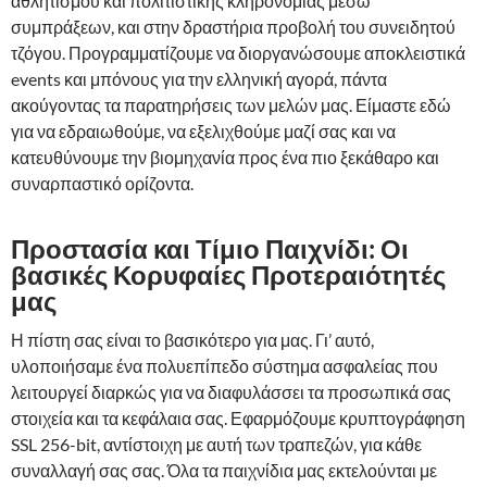
αθλητισμού και πολιτιστικής κληρονομιάς μέσω
συμπράξεων, και στην δραστήρια προβολή του συνειδητού
τζόγου. Προγραμματίζουμε να διοργανώσουμε αποκλειστικά
events και μπόνους για την ελληνική αγορά, πάντα
ακούγοντας τα παρατηρήσεις των μελών μας. Είμαστε εδώ
για να εδραιωθούμε, να εξελιχθούμε μαζί σας και να
κατευθύνουμε την βιομηχανία προς ένα πιο ξεκάθαρο και
συναρπαστικό ορίζοντα.
Προστασία και Τίμιο Παιχνίδι: Οι
βασικές Κορυφαίες Προτεραιότητές
μας
Η πίστη σας είναι το βασικότερο για μας. Γι’ αυτό,
υλοποιήσαμε ένα πολυεπίπεδο σύστημα ασφαλείας που
λειτουργεί διαρκώς για να διαφυλάσσει τα προσωπικά σας
στοιχεία και τα κεφάλαια σας. Εφαρμόζουμε κρυπτογράφηση
SSL 256-bit, αντίστοιχη με αυτή των τραπεζών, για κάθε
συναλλαγή σας σας. Όλα τα παιχνίδια μας εκτελούνται με