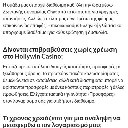
Η ομάδα μας υπάρχει διαθέσιμη καθ’ όλη την ώρα μέσω
Ζωντανής συνομιλίας Chat από το ιστότοπο, για γρήγορες
απαντήσεις. Αλλιώς, στείλτε μας email μέσω της φόρμας
επικοινωνίας επαφής. Επικοινωνούμε Ελληνική γλώσσα και
υπάρχουμε διαθέσιμοι για κάθε ερώτηση ή δυσκολία.
Δίνονται επιβραβεύσεις χωρίς χρέωση
στο Hollywin Casino;
Εστιάζουμε σε απόλυτα διαυγείς και ισότιμες προσφορές με
ξεκάθαρους όρους. Το πρωτεύον πακέτο καλωσορίσματος
θεμελιώνεται σε καταθέσεις, αλλά κατά διαστήματα μπορεί να
υφίστανται προσφορές με άνευ κόστους περιστροφές ή άλλες
προωθήσεις. Ελέγχετε τακτικά την ενότητα «Προσφορές»
στον λογαριασμό σας για οτιδήποτε διαθέσιμο.
Τι χρόνος χρειάζεται για μια ανάληψη να
μεταφερθεί στον λογαριασμό μου;