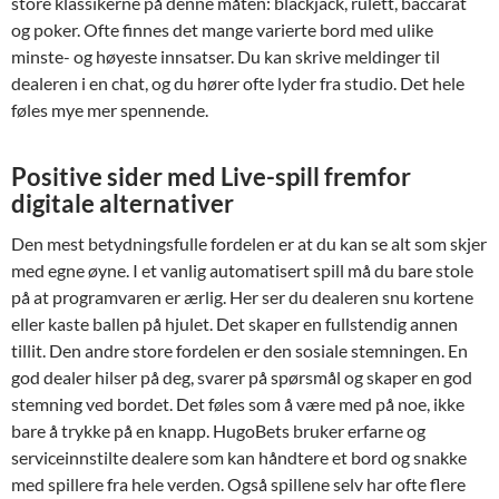
store klassikerne på denne måten: blackjack, rulett, baccarat
og poker. Ofte finnes det mange varierte bord med ulike
minste- og høyeste innsatser. Du kan skrive meldinger til
dealeren i en chat, og du hører ofte lyder fra studio. Det hele
føles mye mer spennende.
Positive sider med Live-spill fremfor
digitale alternativer
Den mest betydningsfulle fordelen er at du kan se alt som skjer
med egne øyne. I et vanlig automatisert spill må du bare stole
på at programvaren er ærlig. Her ser du dealeren snu kortene
eller kaste ballen på hjulet. Det skaper en fullstendig annen
tillit. Den andre store fordelen er den sosiale stemningen. En
god dealer hilser på deg, svarer på spørsmål og skaper en god
stemning ved bordet. Det føles som å være med på noe, ikke
bare å trykke på en knapp. HugoBets bruker erfarne og
serviceinnstilte dealere som kan håndtere et bord og snakke
med spillere fra hele verden. Også spillene selv har ofte flere