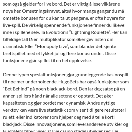
som også gjelder for live bord. Det er viktig å lese vilkårene
nøye her. Omsetningskravet, altså hvor mange ganger du må
omsette bonusen før du kan ta ut pengene, er ofte høyere for
live-spill. De virkelig spennende funksjonene finner du likevel
inne i spillene selv. Ta Evolution’s “Lightning Roulette”. Her kan
tilfeldige tall få en multiplikator som øker gevinsten din
dramatisk. Eller “Monopoly Live”, som blander det kjente
brettspillet med et lykkehjul og flere bonusrunder. Disse
funksjonene gjør spillet til en hel opplevelse.
Denne typen spesialfunksjoner gjør grunnleggende kasinospill
til noe mer underholdende. HugoBets har også funksjoner som
“Bet Behind” på noen blackjack-bord. Den lar deg satse på en
annen spillers hånd når alle setene er opptatt. Det øker
kapasiteten og gjør bordet mer dynamisk. Andre nyttige
verktøy kan være live statistikk som viser tidligere resultater i
rulett, eller indikatorer som hjelper deg med å telle kort i
blackjack. Disse innovasjonene, som leverandørene utvikler og
HugoBets tilbyr, viser at live casino stadig utvikler seg. De