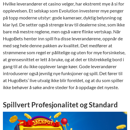
Hvilke leverandører et casino velger, har ekstremt mye å si for
opplevelsen. Et selskap som Evolution investerer mye penger
på topp moderne utstyr: gode kameraer, dyktig belysning og
klar lyd. De setter også strenge krav til dealerne sine, som ikke
bare må mestre reglene, men også være flinke vertskap. Når
HugoBets henter inn spill fra disse leverandørene, oppnår de
med seg hele denne pakken av kvalitet. Det medfører at
strømmene som regel er pålitelige og uten for mye forsinkelse,
at grensesnittet er lett å bruke, og at det er tilstrekkelig bord i
gang til at du ikke opplever lange køer. Gode leverandører
introduserer også jevnlig nye funksjoner og spill. Det fører til
at HugoBets’ live utvalg ikke blir foreldet, og at du som spiller
ikke behøver å søke andre steder for å oppdage det nyeste.
Spillvert Profesjonalitet og Standard