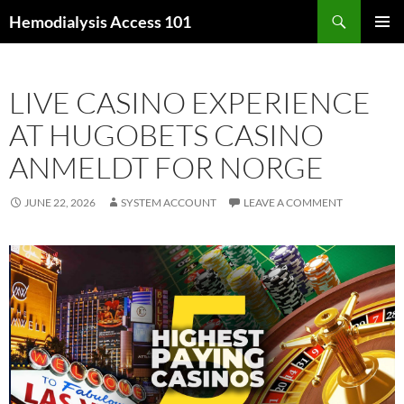
Skip
Search
Hemodialysis Access 101
to
PRIMAR
content
MENU
LIVE CASINO EXPERIENCE
AT HUGOBETS CASINO
ANMELDT FOR NORGE
JUNE 22, 2026
SYSTEM ACCOUNT
LEAVE A COMMENT