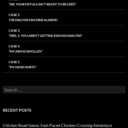
“SIR, YOUR FISTULA ISN’T READY TO BE USED”
CASE 2
THE DIALYSIS MACHINE ALARMS!
CASE 3
“MRS. S, YOU AREN’T GETTING ENOUGH DIALYSIS”
CASE 4
“MY ARM IS SWOLLEN”
CASE 5
“MY HAND HURTS”
Search
for:
RECENT POSTS
Chicken Road Game: Fast‑Paced Chicken Crossing Adventure