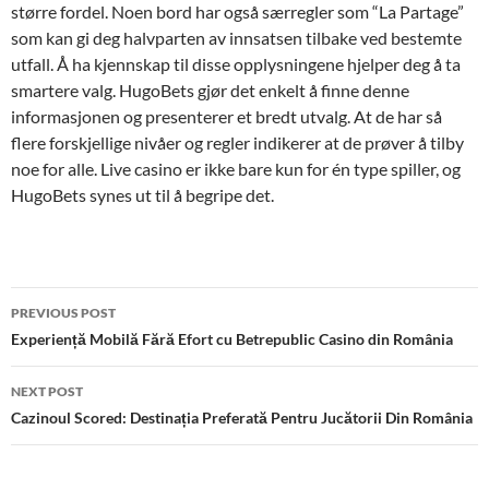
større fordel. Noen bord har også særregler som “La Partage”
som kan gi deg halvparten av innsatsen tilbake ved bestemte
utfall. Å ha kjennskap til disse opplysningene hjelper deg å ta
smartere valg. HugoBets gjør det enkelt å finne denne
informasjonen og presenterer et bredt utvalg. At de har så
flere forskjellige nivåer og regler indikerer at de prøver å tilby
noe for alle. Live casino er ikke bare kun for én type spiller, og
HugoBets synes ut til å begripe det.
Post
PREVIOUS POST
navigation
Experiență Mobilă Fără Efort cu Betrepublic Casino din România
NEXT POST
Cazinoul Scored: Destinația Preferată Pentru Jucătorii Din România