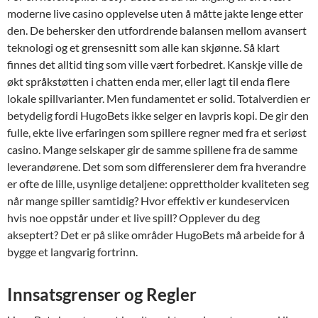
moderne live casino opplevelse uten å måtte jakte lenge etter
den. De behersker den utfordrende balansen mellom avansert
teknologi og et grensesnitt som alle kan skjønne. Så klart
finnes det alltid ting som ville vært forbedret. Kanskje ville de
økt språkstøtten i chatten enda mer, eller lagt til enda flere
lokale spillvarianter. Men fundamentet er solid. Totalverdien er
betydelig fordi HugoBets ikke selger en lavpris kopi. De gir den
fulle, ekte live erfaringen som spillere regner med fra et seriøst
casino. Mange selskaper gir de samme spillene fra de samme
leverandørene. Det som som differensierer dem fra hverandre
er ofte de lille, usynlige detaljene: opprettholder kvaliteten seg
når mange spiller samtidig? Hvor effektiv er kundeservicen
hvis noe oppstår under et live spill? Opplever du deg
akseptert? Det er på slike områder HugoBets må arbeide for å
bygge et langvarig fortrinn.
Innsatsgrenser og Regler