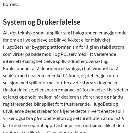
bordet.
System og Brukerfølelse
Alt det tekniske som utspiller seg i bakgrunnen er avgjørende
for om en live opplevelse blir vellykket eller mislykket.
HugoBets har bygget plattformen sin for å gi en stabil strøm
som virker på både mobil og PC, selv med litt varierende
internett-hastighet. Selve spillvinduet er oversiktlig.
Funksjonene for å deponere er synlige, chat-vinduet for å
snakke med dealeren er enkelt å finne, og det er gjerne en
seksjon med spillinformasjon. En av de største tingene er
tidsforsinkelse, eller snarere mangel på forsinkelse. Hvis det er
et langt opphold mellom når dealeren utfører noe og når du
registrerer det, blir spillet fort frustrerende. HugoBets og
utviklerne deres streber for å fjerne dette. Hvert eneste spill
virker også bra på mobiltelefon og nettbrett uten at du må å
laste ned en separat app. De har justert nettsiden slik at den
oppfører seg like bra på en mindre skjerm.