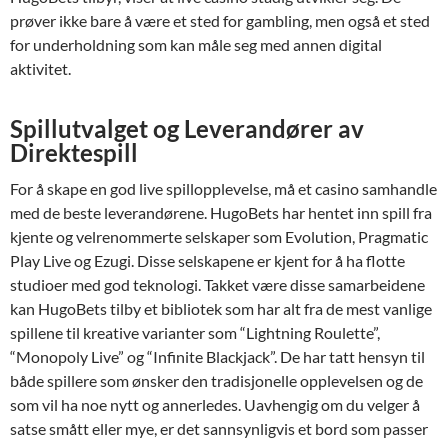
prøver ikke bare å være et sted for gambling, men også et sted
for underholdning som kan måle seg med annen digital
aktivitet.
Spillutvalget og Leverandører av
Direktespill
For å skape en god live spillopplevelse, må et casino samhandle
med de beste leverandørene. HugoBets har hentet inn spill fra
kjente og velrenommerte selskaper som Evolution, Pragmatic
Play Live og Ezugi. Disse selskapene er kjent for å ha flotte
studioer med god teknologi. Takket være disse samarbeidene
kan HugoBets tilby et bibliotek som har alt fra de mest vanlige
spillene til kreative varianter som “Lightning Roulette”,
“Monopoly Live” og “Infinite Blackjack”. De har tatt hensyn til
både spillere som ønsker den tradisjonelle opplevelsen og de
som vil ha noe nytt og annerledes. Uavhengig om du velger å
satse smått eller mye, er det sannsynligvis et bord som passer