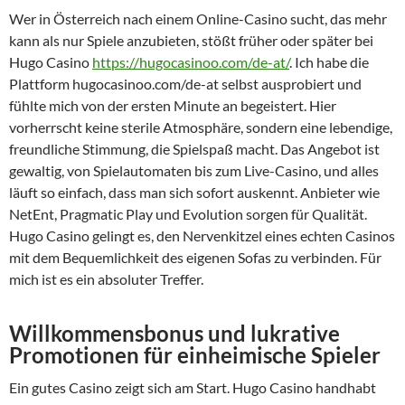
Wer in Österreich nach einem Online-Casino sucht, das mehr
kann als nur Spiele anzubieten, stößt früher oder später bei
Hugo Casino
https://hugocasinoo.com/de-at/
. Ich habe die
Plattform hugocasinoo.com/de-at selbst ausprobiert und
fühlte mich von der ersten Minute an begeistert. Hier
vorherrscht keine sterile Atmosphäre, sondern eine lebendige,
freundliche Stimmung, die Spielspaß macht. Das Angebot ist
gewaltig, von Spielautomaten bis zum Live-Casino, und alles
läuft so einfach, dass man sich sofort auskennt. Anbieter wie
NetEnt, Pragmatic Play und Evolution sorgen für Qualität.
Hugo Casino gelingt es, den Nervenkitzel eines echten Casinos
mit dem Bequemlichkeit des eigenen Sofas zu verbinden. Für
mich ist es ein absoluter Treffer.
Willkommensbonus und lukrative
Promotionen für einheimische Spieler
Ein gutes Casino zeigt sich am Start. Hugo Casino handhabt