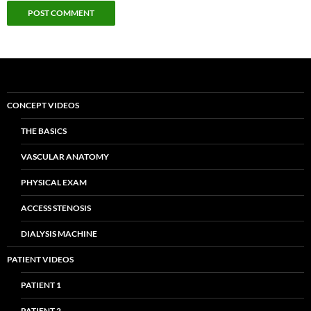
CONCEPT VIDEOS
THE BASICS
VASCULAR ANATOMY
PHYSICAL EXAM
ACCESS STENOSIS
DIALYSIS MACHINE
PATIENT VIDEOS
PATIENT 1
PATIENT 2