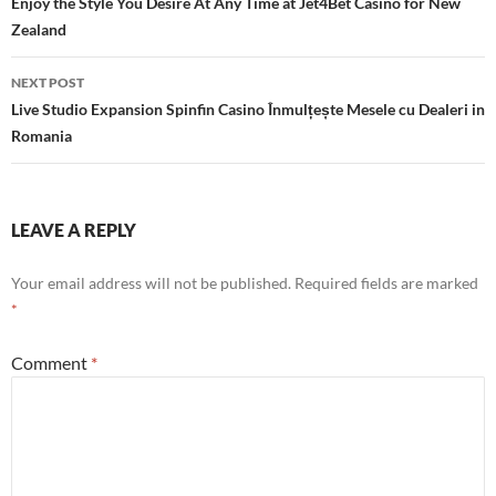
navigation
Enjoy the Style You Desire At Any Time at Jet4Bet Casino for New
Zealand
NEXT POST
Live Studio Expansion Spinfin Casino Înmulțește Mesele cu Dealeri in
Romania
LEAVE A REPLY
Your email address will not be published.
Required fields are marked
*
Comment
*