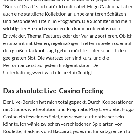
“Book of Dead” sind natürlich mit dabei. Hugo Casino hat aber
auch eine stattliche Kollektion an unbekannteren Schätzen
und besonderen Titeln im Programm. Die Suchfilter sind mein
wichtigster Freund geworden. Ich kann problemlos nach
Entwickler, Thema, Features oder der Varianz sortieren. Ob ich
entspannt mit kleinen, regelmäßigen Treffern spielen oder auf
den großen Jackpot-Jagd gehen möchte – hier sehe ich den
geeigneten Slot. Die Wartezeiten sind kurz, und die
Performance ist auf jedem Endgerät stabil. Der
Unterhaltungswert wird nie beeinträchtigt.
Das absolute Live-Casino Feeling
Der Live-Bereich hat mich total gepackt. Durch Kooperationen
mit Studios wie Evolution und Pragmatic Play Live bietet Hugo
Casino ein fesselndes Spiel, das schwer authentischer sein
könnte. Ich wähle zwischen verschiedenen Spielarten von
Roulette, Blackjack und Baccarat, jedes mit Einsatzgrenzen für