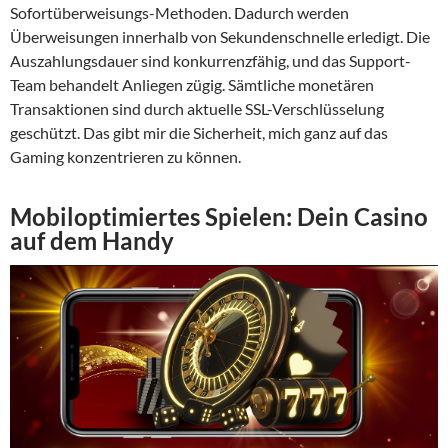
Sofortüberweisungs-Methoden. Dadurch werden
Überweisungen innerhalb von Sekundenschnelle erledigt. Die
Auszahlungsdauer sind konkurrenzfähig, und das Support-
Team behandelt Anliegen zügig. Sämtliche monetären
Transaktionen sind durch aktuelle SSL-Verschlüsselung
geschützt. Das gibt mir die Sicherheit, mich ganz auf das
Gaming konzentrieren zu können.
Mobiloptimiertes Spielen: Dein Casino
auf dem Handy