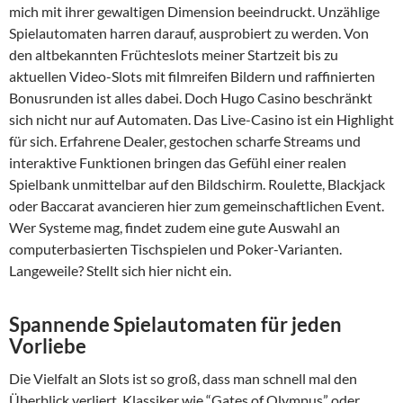
mich mit ihrer gewaltigen Dimension beeindruckt. Unzählige
Spielautomaten harren darauf, ausprobiert zu werden. Von
den altbekannten Früchteslots meiner Startzeit bis zu
aktuellen Video-Slots mit filmreifen Bildern und raffinierten
Bonusrunden ist alles dabei. Doch Hugo Casino beschränkt
sich nicht nur auf Automaten. Das Live-Casino ist ein Highlight
für sich. Erfahrene Dealer, gestochen scharfe Streams und
interaktive Funktionen bringen das Gefühl einer realen
Spielbank unmittelbar auf den Bildschirm. Roulette, Blackjack
oder Baccarat avancieren hier zum gemeinschaftlichen Event.
Wer Systeme mag, findet zudem eine gute Auswahl an
computerbasierten Tischspielen und Poker-Varianten.
Langeweile? Stellt sich hier nicht ein.
Spannende Spielautomaten für jeden
Vorliebe
Die Vielfalt an Slots ist so groß, dass man schnell mal den
Überblick verliert. Klassiker wie “Gates of Olympus” oder