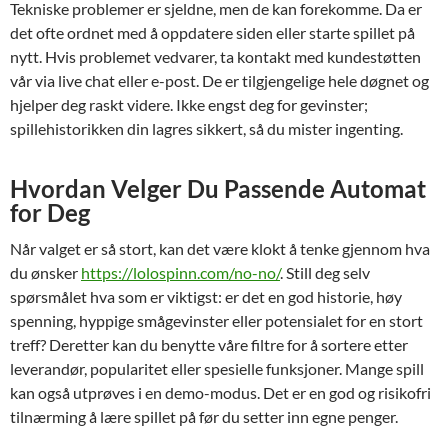
Tekniske problemer er sjeldne, men de kan forekomme. Da er
det ofte ordnet med å oppdatere siden eller starte spillet på
nytt. Hvis problemet vedvarer, ta kontakt med kundestøtten
vår via live chat eller e-post. De er tilgjengelige hele døgnet og
hjelper deg raskt videre. Ikke engst deg for gevinster;
spillehistorikken din lagres sikkert, så du mister ingenting.
Hvordan Velger Du Passende Automat
for Deg
Når valget er så stort, kan det være klokt å tenke gjennom hva
du ønsker
https://lolospinn.com/no-no/
. Still deg selv
spørsmålet hva som er viktigst: er det en god historie, høy
spenning, hyppige smågevinster eller potensialet for en stort
treff? Deretter kan du benytte våre filtre for å sortere etter
leverandør, popularitet eller spesielle funksjoner. Mange spill
kan også utprøves i en demo-modus. Det er en god og risikofri
tilnærming å lære spillet på før du setter inn egne penger.