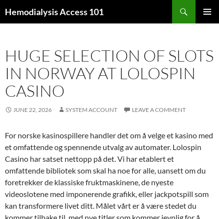
Skip
Search
Hemodialysis Access 101
to
PRIMAR
content
MENU
HUGE SELECTION OF SLOTS
IN NORWAY AT LOLOSPIN
CASINO
JUNE 22, 2026
SYSTEM ACCOUNT
LEAVE A COMMENT
For norske kasinospillere handler det om å velge et kasino med
et omfattende og spennende utvalg av automater. Lolospin
Casino har satset nettopp på det. Vi har etablert et
omfattende bibliotek som skal ha noe for alle, uansett om du
foretrekker de klassiske fruktmaskinene, de nyeste
videoslotene med imponerende grafikk, eller jackpotspill som
kan transformere livet ditt. Målet vårt er å være stedet du
kommer tilbake til, med nye titler som kommer jevnlig for å