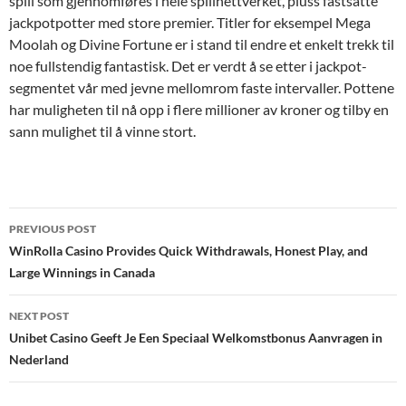
spill som gjennomføres i hele spillnettverket, pluss fastsatte
jackpotpotter med store premier. Titler for eksempel Mega
Moolah og Divine Fortune er i stand til endre et enkelt trekk til
noe fullstendig fantastisk. Det er verdt å se etter i jackpot-
segmentet vår med jevne mellomrom faste intervaller. Pottene
har muligheten til nå opp i flere millioner av kroner og tilby en
sann mulighet til å vinne stort.
Post
PREVIOUS POST
navigation
WinRolla Casino Provides Quick Withdrawals, Honest Play, and
Large Winnings in Canada
NEXT POST
Unibet Casino Geeft Je Een Speciaal Welkomstbonus Aanvragen in
Nederland