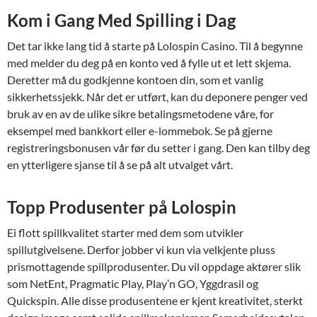
Kom i Gang Med Spilling i Dag
Det tar ikke lang tid å starte på Lolospin Casino. Til å begynne
med melder du deg på en konto ved å fylle ut et lett skjema.
Deretter må du godkjenne kontoen din, som et vanlig
sikkerhetssjekk. Når det er utført, kan du deponere penger ved
bruk av en av de ulike sikre betalingsmetodene våre, for
eksempel med bankkort eller e-lommebok. Se på gjerne
registreringsbonusen vår før du setter i gang. Den kan tilby deg
en ytterligere sjanse til å se på alt utvalget vårt.
Topp Produsenter på Lolospin
Ei flott spillkvalitet starter med dem som utvikler
spillutgivelsene. Derfor jobber vi kun via velkjente pluss
prismottagende spillprodusenter. Du vil oppdage aktører slik
som NetEnt, Pragmatic Play, Play’n GO, Yggdrasil og
Quickspin. Alle disse produsentene er kjent kreativitet, sterkt