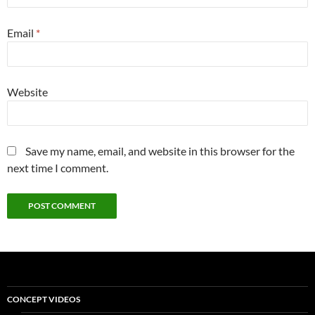
Email
*
Website
Save my name, email, and website in this browser for the
next time I comment.
CONCEPT VIDEOS