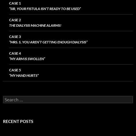
CASE 1
“SIR, YOUR FISTULA ISN’T READY TO BE USED”
CASE 2
THE DIALYSIS MACHINE ALARMS!
CASE 3
“MRS. S, YOU AREN’T GETTING ENOUGH DIALYSIS”
CASE 4
“MY ARM IS SWOLLEN”
CASE 5
“MY HAND HURTS”
Search
for:
RECENT POSTS