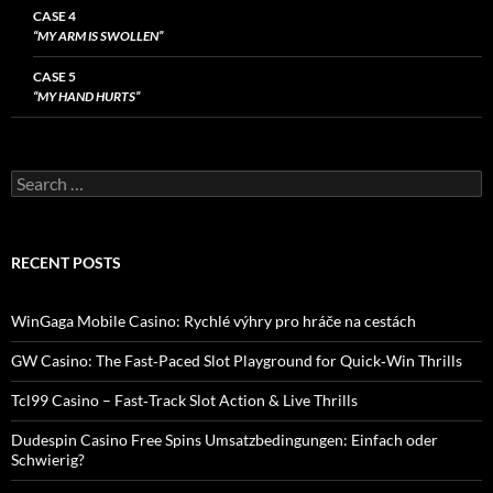
CASE 4
“MY ARM IS SWOLLEN”
CASE 5
“MY HAND HURTS”
Search
for:
RECENT POSTS
WinGaga Mobile Casino: Rychlé výhry pro hráče na cestách
GW Casino: The Fast‑Paced Slot Playground for Quick‑Win Thrills
Tcl99 Casino – Fast‑Track Slot Action & Live Thrills
Dudespin Casino Free Spins Umsatzbedingungen: Einfach oder
Schwierig?