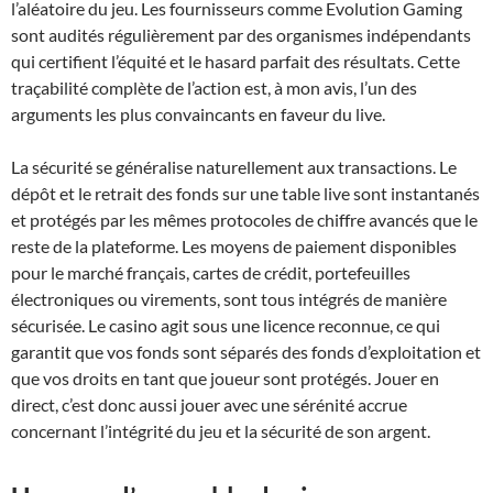
l’aléatoire du jeu. Les fournisseurs comme Evolution Gaming
sont audités régulièrement par des organismes indépendants
qui certifient l’équité et le hasard parfait des résultats. Cette
traçabilité complète de l’action est, à mon avis, l’un des
arguments les plus convaincants en faveur du live.
La sécurité se généralise naturellement aux transactions. Le
dépôt et le retrait des fonds sur une table live sont instantanés
et protégés par les mêmes protocoles de chiffre avancés que le
reste de la plateforme. Les moyens de paiement disponibles
pour le marché français, cartes de crédit, portefeuilles
électroniques ou virements, sont tous intégrés de manière
sécurisée. Le casino agit sous une licence reconnue, ce qui
garantit que vos fonds sont séparés des fonds d’exploitation et
que vos droits en tant que joueur sont protégés. Jouer en
direct, c’est donc aussi jouer avec une sérénité accrue
concernant l’intégrité du jeu et la sécurité de son argent.