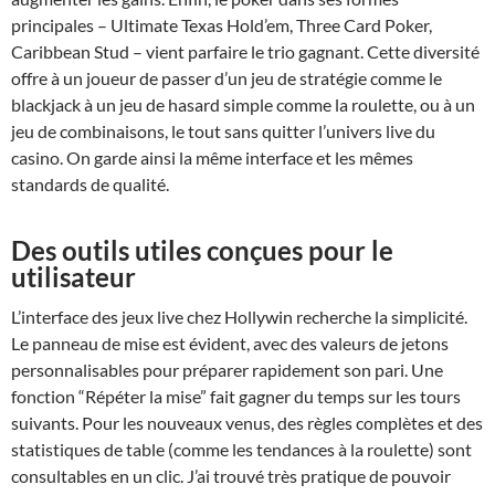
principales – Ultimate Texas Hold’em, Three Card Poker,
Caribbean Stud – vient parfaire le trio gagnant. Cette diversité
offre à un joueur de passer d’un jeu de stratégie comme le
blackjack à un jeu de hasard simple comme la roulette, ou à un
jeu de combinaisons, le tout sans quitter l’univers live du
casino. On garde ainsi la même interface et les mêmes
standards de qualité.
Des outils utiles conçues pour le
utilisateur
L’interface des jeux live chez Hollywin recherche la simplicité.
Le panneau de mise est évident, avec des valeurs de jetons
personnalisables pour préparer rapidement son pari. Une
fonction “Répéter la mise” fait gagner du temps sur les tours
suivants. Pour les nouveaux venus, des règles complètes et des
statistiques de table (comme les tendances à la roulette) sont
consultables en un clic. J’ai trouvé très pratique de pouvoir