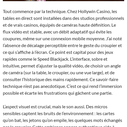
Tout commence par la technique. Chez Hollywin Casino, les
tables en direct sont installées dans des studios professionnels
et de vrais casinos, équipés de caméras haute définition. Le
flux vidéo est stable, avec un débit adaptatif qui évite les
coupures, même sur une connexion mobile moyenne. J’ai noté
l’absence de décalage perceptible entre le geste du croupier et
ce qui s’affiche à l’écran. Ce point est capital pour des jeux
rapides comme le Speed Blackjack. L’interface, sobre et
intuitive, permet d’ajuster la qualité vidéo, de choisir un angle
de caméra (sur la table, le croupier, ou une vue large), et de
consulter l’historique des mains rapidement. Ce savoir-faire
technique n’est pas anecdotique. C’est ce qui rend l’immersion
possible et écarte les frustrations qui gâchent une partie.
L’aspect visuel est crucial, mais le son aussi. Des micros
sensibles captent les bruits de l’environnement : les cartes
qu’on bat, les jetons qu’on empile, les quelques mots échangés
par le croupier. Cette ambiance sonore authentique aide à