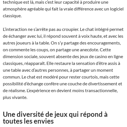
technique est là, mais c’est leur capacité à produire une
atmosphère agréable qui fait la vraie différence avec un logiciel
classique.
L’interaction ne s’arrête pas au croupier. Le chat intégré permet
de échanger avec lui, il répond souvent à voix haute, et avec les
autres joueurs à la table. On s’y partage des encouragements,
on commente les coups, on partage une anecdote. Cette
dimension sociale, souvent absente des jeux de casino en ligne
classiques, réapparaît. Elle restaure la sensation d’être assis à
une table avec d’autres personnes, à partager un moment
commun. Le chat est modéré pour rester courtois, mais cette
possibilité d’échange confère une couche de divertissement et
de réalisme. L’expérience en devient moins transactionnelle,
plus vivante.
Une diversité de jeux qui répond à
toutes les envies