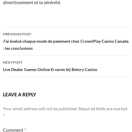
divertissement et la sérénité.
Post
PREVIOUS POST
navigation
J’ai évalué chaque mode de paiement chez CrownPlay Casino Canada
: les conclusions
NEXT POST
Live Dealer Games Online Ervaren bij Betory Casino
LEAVE A REPLY
Your email address will not be published.
Required fields are marked
*
Comment
*