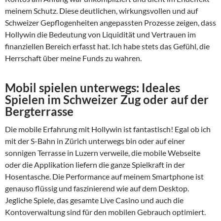
meinem Schutz. Diese deutlichen, wirkungsvollen und auf
Schweizer Gepflogenheiten angepassten Prozesse zeigen, dass
Hollywin die Bedeutung von Liquidität und Vertrauen im
finanziellen Bereich erfasst hat. Ich habe stets das Gefühl, die
Herrschaft über meine Funds zu wahren.
Mobil spielen unterwegs: Ideales
Spielen im Schweizer Zug oder auf der
Bergterrasse
Die mobile Erfahrung mit Hollywin ist fantastisch! Egal ob ich
mit der S-Bahn in Zürich unterwegs bin oder auf einer
sonnigen Terrasse in Luzern verweile, die mobile Webseite
oder die Applikation liefern die ganze Spielkraft in der
Hosentasche. Die Performance auf meinem Smartphone ist
genauso flüssig und faszinierend wie auf dem Desktop.
Jegliche Spiele, das gesamte Live Casino und auch die
Kontoverwaltung sind für den mobilen Gebrauch optimiert.