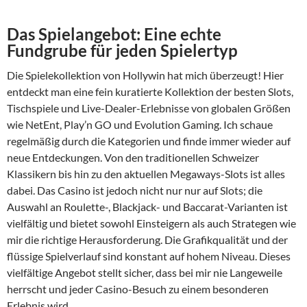
Das Spielangebot: Eine echte
Fundgrube für jeden Spielertyp
Die Spielekollektion von Hollywin hat mich überzeugt! Hier
entdeckt man eine fein kuratierte Kollektion der besten Slots,
Tischspiele und Live-Dealer-Erlebnisse von globalen Größen
wie NetEnt, Play’n GO und Evolution Gaming. Ich schaue
regelmäßig durch die Kategorien und finde immer wieder auf
neue Entdeckungen. Von den traditionellen Schweizer
Klassikern bis hin zu den aktuellen Megaways-Slots ist alles
dabei. Das Casino ist jedoch nicht nur nur auf Slots; die
Auswahl an Roulette-, Blackjack- und Baccarat-Varianten ist
vielfältig und bietet sowohl Einsteigern als auch Strategen wie
mir die richtige Herausforderung. Die Grafikqualität und der
flüssige Spielverlauf sind konstant auf hohem Niveau. Dieses
vielfältige Angebot stellt sicher, dass bei mir nie Langeweile
herrscht und jeder Casino-Besuch zu einem besonderen
Erlebnis wird.