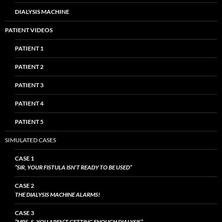
DIALYSIS MACHINE
PATIENT VIDEOS
PATIENT 1
PATIENT 2
PATIENT 3
PATIENT 4
PATIENT 5
SIMULATED CASES
CASE 1
“SIR, YOUR FISTULA ISN’T READY TO BE USED”
CASE 2
THE DIALYSIS MACHINE ALARMS!
CASE 3
“MRS. S, YOU AREN’T GETTING ENOUGH DIALYSIS”