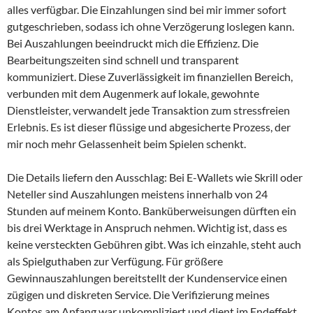
alles verfügbar. Die Einzahlungen sind bei mir immer sofort
gutgeschrieben, sodass ich ohne Verzögerung loslegen kann.
Bei Auszahlungen beeindruckt mich die Effizienz. Die
Bearbeitungszeiten sind schnell und transparent
kommuniziert. Diese Zuverlässigkeit im finanziellen Bereich,
verbunden mit dem Augenmerk auf lokale, gewohnte
Dienstleister, verwandelt jede Transaktion zum stressfreien
Erlebnis. Es ist dieser flüssige und abgesicherte Prozess, der
mir noch mehr Gelassenheit beim Spielen schenkt.
Die Details liefern den Ausschlag: Bei E-Wallets wie Skrill oder
Neteller sind Auszahlungen meistens innerhalb von 24
Stunden auf meinem Konto. Banküberweisungen dürften ein
bis drei Werktage in Anspruch nehmen. Wichtig ist, dass es
keine versteckten Gebühren gibt. Was ich einzahle, steht auch
als Spielguthaben zur Verfügung. Für größere
Gewinnauszahlungen bereitstellt der Kundenservice einen
zügigen und diskreten Service. Die Verifizierung meines
Kontos am Anfang war unkompliziert und dient im Endeffekt