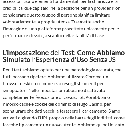
accessibili. Sono elementi fondamentali per la chiarezza e la
credibilità, due capisaldi nella decisione per un provider. Non
considerare questo gruppo di persone significa limitare
volontariamente la propria utenza. Trasmette anche
l’immagine di una piattaforma progettata unicamente per le
performance elevate, a scapito della stabilità di base.
L’Impostazione del Test: Come Abbiamo
Simulato l’Esperienza d’Uso Senza JS
Per il test abbiamo optato per una metodologia accurata, che
tutti possano ripetere. Abbiamo utilizzato Chrome, un
browser desktop comune, e acceso gli strumenti per
sviluppatori. Nelle impostazioni abbiamo disattivato
completamente l’esecuzione di JavaScript. Poi abbiamo
rimosso cache e cookie del dominio di Hugo Casino, per
scongiurare che dati vecchi alterassero il caricamento. Siamo
arrivati digitando l’URL proprio nella barra degli indirizzi, come
farebbe tipicamente un nuovo utente. Abbiamo quindi iniziato