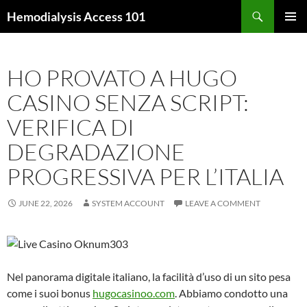
Skip
Search
Hemodialysis Access 101
to
PRIMAR
content
MENU
HO PROVATO A HUGO
CASINO SENZA SCRIPT:
VERIFICA DI
DEGRADAZIONE
PROGRESSIVA PER L’ITALIA
JUNE 22, 2026
SYSTEM ACCOUNT
LEAVE A COMMENT
Nel panorama digitale italiano, la facilità d’uso di un sito pesa
come i suoi bonus
hugocasinoo.com
. Abbiamo condotto una