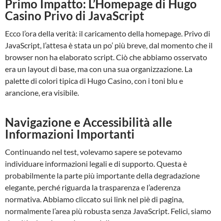
Primo Impatto: L’Homepage di Hugo
Casino Privo di JavaScript
Ecco l’ora della verità: il caricamento della homepage. Privo di
JavaScript, l’attesa è stata un po’ più breve, dal momento che il
browser non ha elaborato script. Ciò che abbiamo osservato
era un layout di base, ma con una sua organizzazione. La
palette di colori tipica di Hugo Casino, con i toni blu e
arancione, era visibile.
Navigazione e Accessibilità alle
Informazioni Importanti
Continuando nel test, volevamo sapere se potevamo
individuare informazioni legali e di supporto. Questa è
probabilmente la parte più importante della degradazione
elegante, perché riguarda la trasparenza e l’aderenza
normativa. Abbiamo cliccato sui link nel piè di pagina,
normalmente l’area più robusta senza JavaScript. Felici, siamo