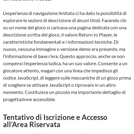
L’esperienza di navigazione limitata ci ha dato la possibilità di
esplorare le sezioni di descrizione di alcuni titoli. Facendo clic
su un nome del gioco si caricava una pagina dedicata con una
descrizione scritta del gioco, il valore Return to Player, le
caratteristiche fondamentali e i informazioni tecniche. Di
nuovo, nessuna immagine o versione demo era presente, ma
l’informazione di base c’era. Questo approccio, anche se non
compensi l’esperienza ludica, ha un suo valore. Consente a un
giocatore attento, magari con una linea che impedisce gli
codice JavaScript, di leggere sulle meccaniche di un gioco prima
di scegliere se attivare JavaScript o riprovare in un altro
momento. Costituisce un piccolo ma importante dettaglio di
progettazione accessibile.
Tentativo di Iscrizione e Accesso
all’Area Riservata