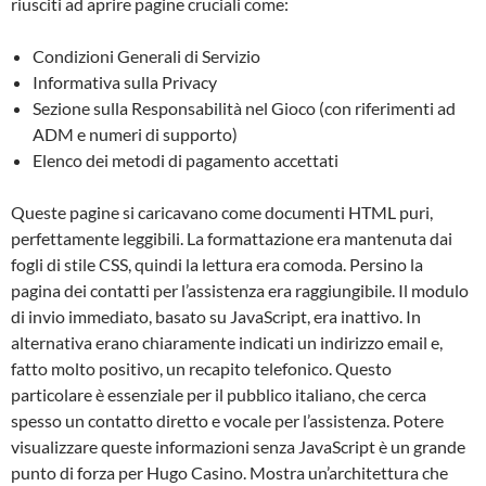
riusciti ad aprire pagine cruciali come:
Condizioni Generali di Servizio
Informativa sulla Privacy
Sezione sulla Responsabilità nel Gioco (con riferimenti ad
ADM e numeri di supporto)
Elenco dei metodi di pagamento accettati
Queste pagine si caricavano come documenti HTML puri,
perfettamente leggibili. La formattazione era mantenuta dai
fogli di stile CSS, quindi la lettura era comoda. Persino la
pagina dei contatti per l’assistenza era raggiungibile. Il modulo
di invio immediato, basato su JavaScript, era inattivo. In
alternativa erano chiaramente indicati un indirizzo email e,
fatto molto positivo, un recapito telefonico. Questo
particolare è essenziale per il pubblico italiano, che cerca
spesso un contatto diretto e vocale per l’assistenza. Potere
visualizzare queste informazioni senza JavaScript è un grande
punto di forza per Hugo Casino. Mostra un’architettura che