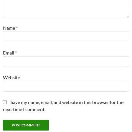
Name
*
Email
*
Website
Save my name, email, and website in this browser for the
next time I comment.