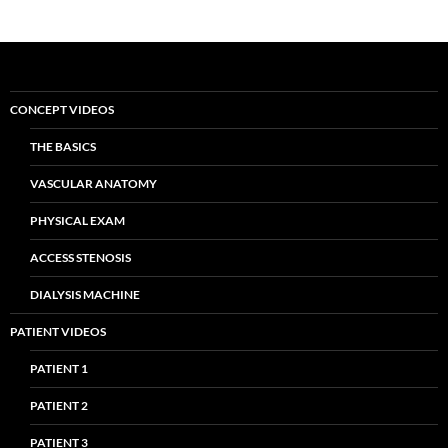
CONCEPT VIDEOS
THE BASICS
VASCULAR ANATOMY
PHYSICAL EXAM
ACCESS STENOSIS
DIALYSIS MACHINE
PATIENT VIDEOS
PATIENT 1
PATIENT 2
PATIENT 3