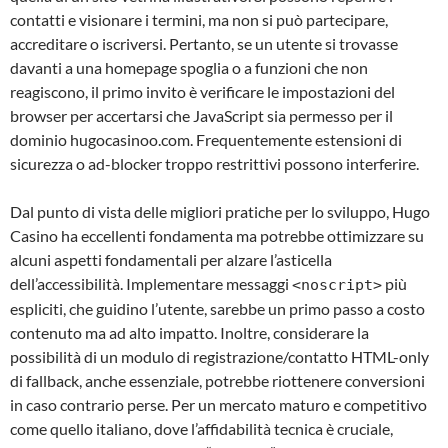
contatti e visionare i termini, ma non si può partecipare,
accreditare o iscriversi. Pertanto, se un utente si trovasse
davanti a una homepage spoglia o a funzioni che non
reagiscono, il primo invito è verificare le impostazioni del
browser per accertarsi che JavaScript sia permesso per il
dominio hugocasinoo.com. Frequentemente estensioni di
sicurezza o ad-blocker troppo restrittivi possono interferire.
Dal punto di vista delle migliori pratiche per lo sviluppo, Hugo
Casino ha eccellenti fondamenta ma potrebbe ottimizzare su
alcuni aspetti fondamentali per alzare l’asticella
dell’accessibilità. Implementare messaggi
più
<noscript>
espliciti, che guidino l’utente, sarebbe un primo passo a costo
contenuto ma ad alto impatto. Inoltre, considerare la
possibilità di un modulo di registrazione/contatto HTML-only
di fallback, anche essenziale, potrebbe riottenere conversioni
in caso contrario perse. Per un mercato maturo e competitivo
come quello italiano, dove l’affidabilità tecnica è cruciale,