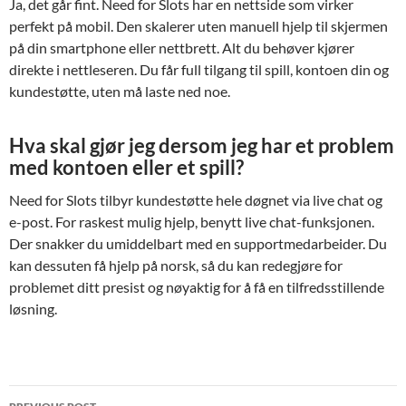
Ja, det går fint. Need for Slots har en nettside som virker
perfekt på mobil. Den skalerer uten manuell hjelp til skjermen
på din smartphone eller nettbrett. Alt du behøver kjører
direkte i nettleseren. Du får full tilgang til spill, kontoen din og
kundestøtte, uten må laste ned noe.
Hva skal gjør jeg dersom jeg har et problem
med kontoen eller et spill?
Need for Slots tilbyr kundestøtte hele døgnet via live chat og
e-post. For raskest mulig hjelp, benytt live chat-funksjonen.
Der snakker du umiddelbart med en supportmedarbeider. Du
kan dessuten få hjelp på norsk, så du kan redegjøre for
problemet ditt presist og nøyaktig for å få en tilfredsstillende
løsning.
Post