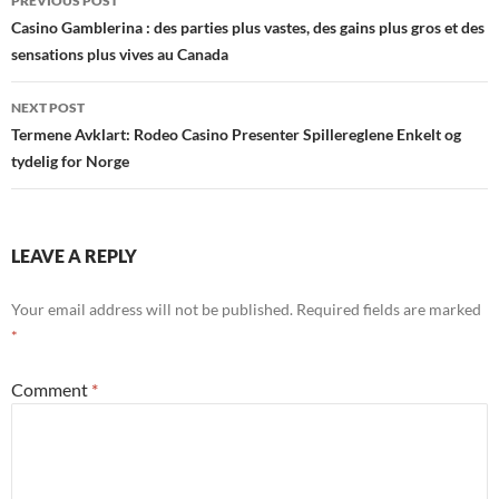
PREVIOUS POST
navigation
Casino Gamblerina : des parties plus vastes, des gains plus gros et des
sensations plus vives au Canada
NEXT POST
Termene Avklart: Rodeo Casino Presenter Spillereglene Enkelt og
tydelig for Norge
LEAVE A REPLY
Your email address will not be published.
Required fields are marked
*
Comment
*