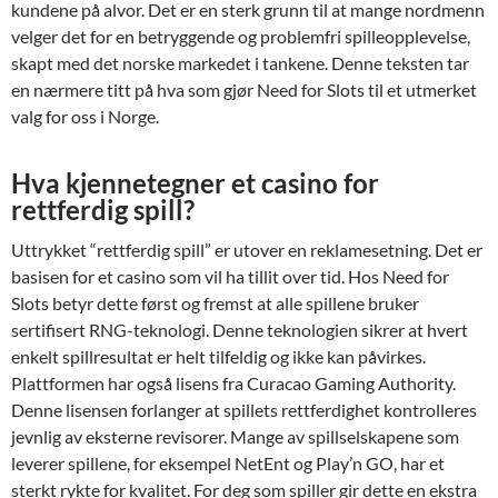
kundene på alvor. Det er en sterk grunn til at mange nordmenn
velger det for en betryggende og problemfri spilleopplevelse,
skapt med det norske markedet i tankene. Denne teksten tar
en nærmere titt på hva som gjør Need for Slots til et utmerket
valg for oss i Norge.
Hva kjennetegner et casino for
rettferdig spill?
Uttrykket “rettferdig spill” er utover en reklamesetning. Det er
basisen for et casino som vil ha tillit over tid. Hos Need for
Slots betyr dette først og fremst at alle spillene bruker
sertifisert RNG-teknologi. Denne teknologien sikrer at hvert
enkelt spillresultat er helt tilfeldig og ikke kan påvirkes.
Plattformen har også lisens fra Curacao Gaming Authority.
Denne lisensen forlanger at spillets rettferdighet kontrolleres
jevnlig av eksterne revisorer. Mange av spillselskapene som
leverer spillene, for eksempel NetEnt og Play’n GO, har et
sterkt rykte for kvalitet. For deg som spiller gir dette en ekstra