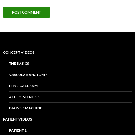
CONCEPT VIDEOS
THE BASICS
VASCULAR ANATOMY
PHYSICAL EXAM
ACCESS STENOSIS
DIALYSIS MACHINE
PATIENT VIDEOS
PATIENT 1