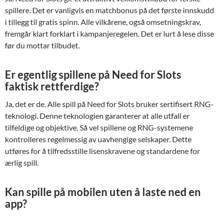
spillere. Det er vanligvis en matchbonus på det første innskudd
i tillegg til gratis spinn. Alle vilkårene, også omsetningskrav,
fremgår klart forklart i kampanjeregelen. Det er lurt å lese disse
før du mottar tilbudet.
Er egentlig spillene på Need for Slots
faktisk rettferdige?
Ja, det er de. Alle spill på Need for Slots bruker sertifisert RNG-
teknologi. Denne teknologien garanterer at alle utfall er
tilfeldige og objektive. Så vel spillene og RNG-systemene
kontrolleres regelmessig av uavhengige selskaper. Dette
utføres for å tilfredsstille lisenskravene og standardene for
ærlig spill.
Kan spille på mobilen uten å laste ned en
app?