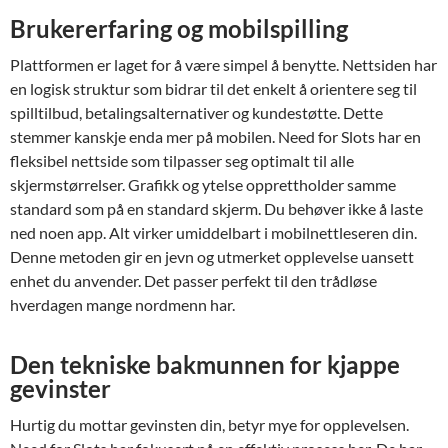
Brukererfaring og mobilspilling
Plattformen er laget for å være simpel å benytte. Nettsiden har
en logisk struktur som bidrar til det enkelt å orientere seg til
spilltilbud, betalingsalternativer og kundestøtte. Dette
stemmer kanskje enda mer på mobilen. Need for Slots har en
fleksibel nettside som tilpasser seg optimalt til alle
skjermstørrelser. Grafikk og ytelse opprettholder samme
standard som på en standard skjerm. Du behøver ikke å laste
ned noen app. Alt virker umiddelbart i mobilnettleseren din.
Denne metoden gir en jevn og utmerket opplevelse uansett
enhet du anvender. Det passer perfekt til den trådløse
hverdagen mange nordmenn har.
Den tekniske bakmunnen for kjappe
gevinster
Hurtig du mottar gevinsten din, betyr mye for opplevelsen.