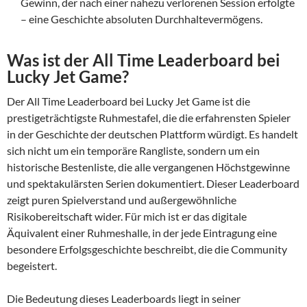
Gewinn, der nach einer nahezu verlorenen Session erfolgte
– eine Geschichte absoluten Durchhaltevermögens.
Was ist der All Time Leaderboard bei
Lucky Jet Game?
Der All Time Leaderboard bei Lucky Jet Game ist die
prestigeträchtigste Ruhmestafel, die die erfahrensten Spieler
in der Geschichte der deutschen Plattform würdigt. Es handelt
sich nicht um ein temporäre Rangliste, sondern um ein
historische Bestenliste, die alle vergangenen Höchstgewinne
und spektakulärsten Serien dokumentiert. Dieser Leaderboard
zeigt puren Spielverstand und außergewöhnliche
Risikobereitschaft wider. Für mich ist er das digitale
Äquivalent einer Ruhmeshalle, in der jede Eintragung eine
besondere Erfolgsgeschichte beschreibt, die die Community
begeistert.
Die Bedeutung dieses Leaderboards liegt in seiner