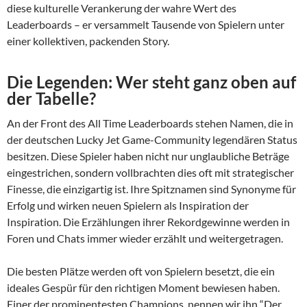
diese kulturelle Verankerung der wahre Wert des
Leaderboards – er versammelt Tausende von Spielern unter
einer kollektiven, packenden Story.
Die Legenden: Wer steht ganz oben auf
der Tabelle?
An der Front des All Time Leaderboards stehen Namen, die in
der deutschen Lucky Jet Game-Community legendären Status
besitzen. Diese Spieler haben nicht nur unglaubliche Beträge
eingestrichen, sondern vollbrachten dies oft mit strategischer
Finesse, die einzigartig ist. Ihre Spitznamen sind Synonyme für
Erfolg und wirken neuen Spielern als Inspiration der
Inspiration. Die Erzählungen ihrer Rekordgewinne werden in
Foren und Chats immer wieder erzählt und weitergetragen.
Die besten Plätze werden oft von Spielern besetzt, die ein
ideales Gespür für den richtigen Moment bewiesen haben.
Einer der prominentesten Champions, nennen wir ihn “Der