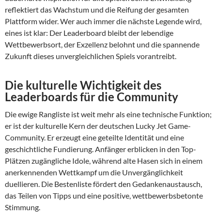
reflektiert das Wachstum und die Reifung der gesamten
Plattform wider. Wer auch immer die nächste Legende wird,
eines ist klar: Der Leaderboard bleibt der lebendige
Wettbewerbsort, der Exzellenz belohnt und die spannende
Zukunft dieses unvergleichlichen Spiels vorantreibt.
Die kulturelle Wichtigkeit des
Leaderboards für die Community
Die ewige Rangliste ist weit mehr als eine technische Funktion;
er ist der kulturelle Kern der deutschen Lucky Jet Game-
Community. Er erzeugt eine geteilte Identität und eine
geschichtliche Fundierung. Anfänger erblicken in den Top-
Plätzen zugängliche Idole, während alte Hasen sich in einem
anerkennenden Wettkampf um die Unvergänglichkeit
duellieren. Die Bestenliste fördert den Gedankenaustausch,
das Teilen von Tipps und eine positive, wettbewerbsbetonte
Stimmung.