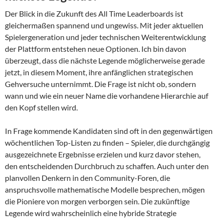
Der Blick in die Zukunft des All Time Leaderboards ist
gleichermaßen spannend und ungewiss. Mit jeder aktuellen
Spielergeneration und jeder technischen Weiterentwicklung
der Plattform entstehen neue Optionen. Ich bin davon
überzeugt, dass die nächste Legende möglicherweise gerade
jetzt, in diesem Moment, ihre anfänglichen strategischen
Gehversuche unternimmt. Die Frage ist nicht ob, sondern
wann und wie ein neuer Name die vorhandene Hierarchie auf
den Kopf stellen wird.
In Frage kommende Kandidaten sind oft in den gegenwärtigen
wöchentlichen Top-Listen zu finden – Spieler, die durchgängig
ausgezeichnete Ergebnisse erzielen und kurz davor stehen,
den entscheidenden Durchbruch zu schaffen. Auch unter den
planvollen Denkern in den Community-Foren, die
anspruchsvolle mathematische Modelle besprechen, mögen
die Pioniere von morgen verborgen sein. Die zukünftige
Legende wird wahrscheinlich eine hybride Strategie