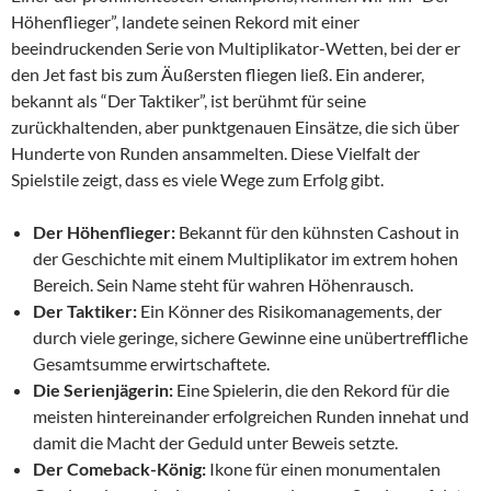
Höhenflieger”, landete seinen Rekord mit einer
beeindruckenden Serie von Multiplikator-Wetten, bei der er
den Jet fast bis zum Äußersten fliegen ließ. Ein anderer,
bekannt als “Der Taktiker”, ist berühmt für seine
zurückhaltenden, aber punktgenauen Einsätze, die sich über
Hunderte von Runden ansammelten. Diese Vielfalt der
Spielstile zeigt, dass es viele Wege zum Erfolg gibt.
Der Höhenflieger:
Bekannt für den kühnsten Cashout in
der Geschichte mit einem Multiplikator im extrem hohen
Bereich. Sein Name steht für wahren Höhenrausch.
Der Taktiker:
Ein Könner des Risikomanagements, der
durch viele geringe, sichere Gewinne eine unübertreffliche
Gesamtsumme erwirtschaftete.
Die Serienjägerin:
Eine Spielerin, die den Rekord für die
meisten hintereinander erfolgreichen Runden innehat und
damit die Macht der Geduld unter Beweis setzte.
Der Comeback-König:
Ikone für einen monumentalen