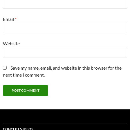
Email
*
Website
Save my name, email, and website in this browser for the
next time I comment.
CONCEPT VIDEOS