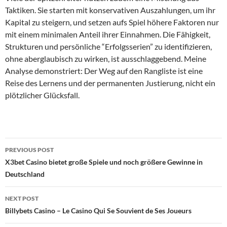
Taktiken. Sie starten mit konservativen Auszahlungen, um ihr
Kapital zu steigern, und setzen aufs Spiel höhere Faktoren nur
mit einem minimalen Anteil ihrer Einnahmen. Die Fähigkeit,
Strukturen und persönliche “Erfolgsserien” zu identifizieren,
ohne aberglaubisch zu wirken, ist ausschlaggebend. Meine
Analyse demonstriert: Der Weg auf den Rangliste ist eine
Reise des Lernens und der permanenten Justierung, nicht ein
plötzlicher Glücksfall.
Post
PREVIOUS POST
navigation
X3bet Casino bietet große Spiele und noch größere Gewinne in
Deutschland
NEXT POST
Billybets Casino – Le Casino Qui Se Souvient de Ses Joueurs