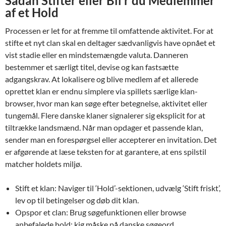
Sådan Stifter eller Bli’r du Medlemmer
af et Hold
Processen er let for at fremme til omfattende aktivitet. For at
stifte et nyt clan skal en deltager sædvanligvis have opnået et
vist stadie eller en mindstemængde valuta. Danneren
bestemmer et særligt titel, devise og kan fastsætte
adgangskrav. At lokalisere og blive medlem af et allerede
oprettet klan er endnu simplere via spillets særlige klan-
browser, hvor man kan søge efter betegnelse, aktivitet eller
tungemål. Flere danske klaner signalerer sig eksplicit for at
tiltrække landsmænd. Når man opdager et passende klan,
sender man en forespørgsel eller accepterer en invitation. Det
er afgørende at læse teksten for at garantere, at ens spilstil
matcher holdets miljø.
Stift et klan: Naviger til ‘Hold’-sektionen, udvælg ‘Stift friskt’,
lev op til betingelser og døb dit klan.
Opspor et clan: Brug søgefunktionen eller browse
anbefalede hold; kig måske på danske søgeord.