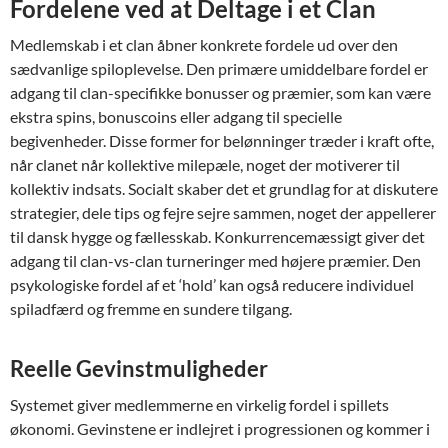
Fordelene ved at Deltage i et Clan
Medlemskab i et clan åbner konkrete fordele ud over den
sædvanlige spiloplevelse. Den primære umiddelbare fordel er
adgang til clan-specifikke bonusser og præmier, som kan være
ekstra spins, bonuscoins eller adgang til specielle
begivenheder. Disse former for belønninger træder i kraft ofte,
når clanet når kollektive milepæle, noget der motiverer til
kollektiv indsats. Socialt skaber det et grundlag for at diskutere
strategier, dele tips og fejre sejre sammen, noget der appellerer
til dansk hygge og fællesskab. Konkurrencemæssigt giver det
adgang til clan-vs-clan turneringer med højere præmier. Den
psykologiske fordel af et ‘hold’ kan også reducere individuel
spiladfærd og fremme en sundere tilgang.
Reelle Gevinstmuligheder
Systemet giver medlemmerne en virkelig fordel i spillets
økonomi. Gevinstene er indlejret i progressionen og kommer i