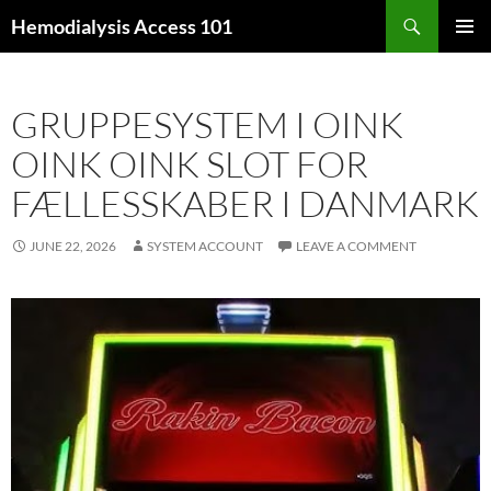
Skip
Search
Hemodialysis Access 101
to
PRIMAR
content
MENU
GRUPPESYSTEM I OINK
OINK OINK SLOT FOR
FÆLLESSKABER I DANMARK
JUNE 22, 2026
SYSTEM ACCOUNT
LEAVE A COMMENT