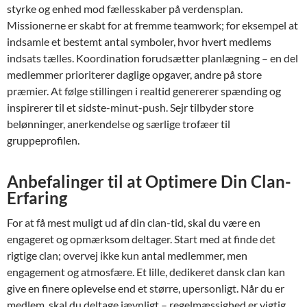
styrke og enhed mod fællesskaber på verdensplan.
Missionerne er skabt for at fremme teamwork; for eksempel at
indsamle et bestemt antal symboler, hvor hvert medlems
indsats tælles. Koordination forudsætter planlægning – en del
medlemmer prioriterer daglige opgaver, andre på store
præmier. At følge stillingen i realtid genererer spænding og
inspirerer til et sidste-minut-push. Sejr tilbyder store
belønninger, anerkendelse og særlige trofæer til
gruppeprofilen.
Anbefalinger til at Optimere Din Clan-
Erfaring
For at få mest muligt ud af din clan-tid, skal du være en
engageret og opmærksom deltager. Start med at finde det
rigtige clan; overvej ikke kun antal medlemmer, men
engagement og atmosfære. Et lille, dedikeret dansk clan kan
give en finere oplevelse end et større, upersonligt. Når du er
medlem, skal du deltage jævnligt – regelmæssighed er vigtig.