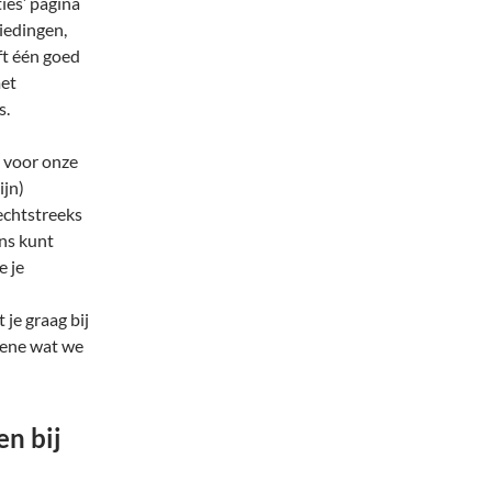
ies’ pagina
iedingen,
ft één goed
met
s.
n voor onze
ijn)
rechtstreeks
ins kunt
e je
je graag bij
tgene wat we
n bij