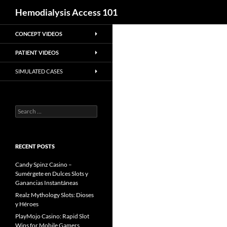
Search
Hemodialysis Access 101
Skip
CONCEPT VIDEOS
to
content
PATIENT VIDEOS
SIMULATED CASES
Search
for:
RECENT POSTS
Candy Spinz Casino –
Sumérgete en Dulces Slots y
Ganancias Instantáneas
Realz Mythology Slots: Dioses
y Héroes
PlayMojo Casino: Rapid Slot
Wins for Mobile Gamers