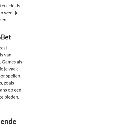
ten. Het is
n weet je
nen.
GBet
eest
ls van
. Games als
e je vaak
oor spellen
, zoals
kans op een
te bieden,
nende