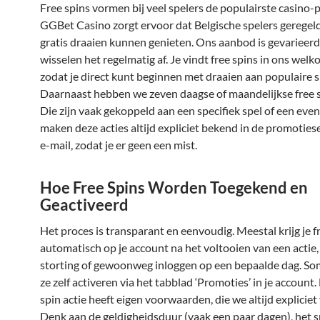
Free spins vormen bij veel spelers de populairste casino-
GGBet Casino zorgt ervoor dat Belgische spelers geregel
gratis draaien kunnen genieten. Ons aanbod is gevarieer
wisselen het regelmatig af. Je vindt free spins in ons wel
zodat je direct kunt beginnen met draaien aan populaire s
Daarnaast hebben we zeven daagse of maandelijkse free s
Die zijn vaak gekoppeld aan een specifiek spel of een ev
maken deze acties altijd expliciet bekend in de promotiese
e-mail, zodat je er geen een mist.
Hoe Free Spins Worden Toegekend en
Geactiveerd
Het proces is transparant en eenvoudig. Meestal krijg je f
automatisch op je account na het voltooien van een actie,
storting of gewoonweg inloggen op een bepaalde dag. So
ze zelf activeren via het tabblad ‘Promoties’ in je account. 
spin actie heeft eigen voorwaarden, die we altijd explicie
Denk aan de geldigheidsduur (vaak een paar dagen), het s