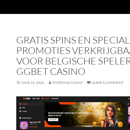
GRATIS SPINS EN SPECIA
PROMOTIES VERKRIJGBA
VOOR BELGISCHE SPELER
GGBET CASINO
JUNE 22, 2026
SYSTEM ACCOUNT
LEAVE A COMMENT