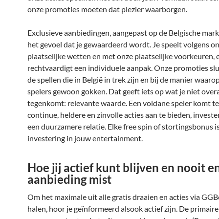
onze promoties moeten dat plezier waarborgen.
Exclusieve aanbiedingen, aangepast op de Belgische markt
het gevoel dat je gewaardeerd wordt. Je speelt volgens o
plaatselijke wetten en met onze plaatselijke voorkeuren, 
rechtvaardigt een individuele aanpak. Onze promoties slu
de spellen die in België in trek zijn en bij de manier waaro
spelers gewoon gokken. Dat geeft iets op wat je niet over
tegenkomt: relevante waarde. Een voldane speler komt t
continue, heldere en zinvolle acties aan te bieden, investe
een duurzamere relatie. Elke free spin of stortingsbonus is
investering in jouw entertainment.
Hoe jij actief kunt blijven en nooit e
aanbieding mist
Om het maximale uit alle gratis draaien en acties via GGB
halen, hoor je geïnformeerd alsook actief zijn. De primaire