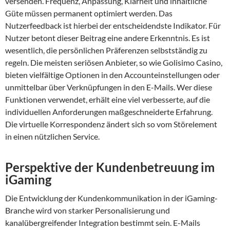
versenden. Frequenz, Anpassung, Klarheit und inhaltliche
Güte müssen permanent optimiert werden. Das
Nutzerfeedback ist hierbei der entscheidendste Indikator. Für
Nutzer betont dieser Beitrag eine andere Erkenntnis. Es ist
wesentlich, die persönlichen Präferenzen selbstständig zu
regeln. Die meisten seriösen Anbieter, so wie Golisimo Casino,
bieten vielfältige Optionen in den Accounteinstellungen oder
unmittelbar über Verknüpfungen in den E-Mails. Wer diese
Funktionen verwendet, erhält eine viel verbesserte, auf die
individuellen Anforderungen maßgeschneiderte Erfahrung.
Die virtuelle Korrespondenz ändert sich so vom Störelement
in einen nützlichen Service.
Perspektive der Kundenbetreuung im
iGaming
Die Entwicklung der Kundenkommunikation in der iGaming-
Branche wird von starker Personalisierung und
kanalübergreifender Integration bestimmt sein. E-Mails