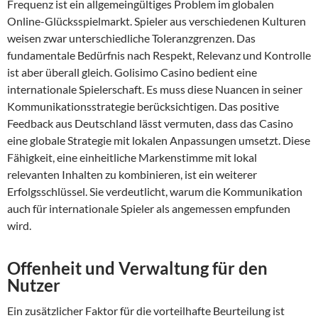
Frequenz ist ein allgemeingültiges Problem im globalen
Online-Glücksspielmarkt. Spieler aus verschiedenen Kulturen
weisen zwar unterschiedliche Toleranzgrenzen. Das
fundamentale Bedürfnis nach Respekt, Relevanz und Kontrolle
ist aber überall gleich. Golisimo Casino bedient eine
internationale Spielerschaft. Es muss diese Nuancen in seiner
Kommunikationsstrategie berücksichtigen. Das positive
Feedback aus Deutschland lässt vermuten, dass das Casino
eine globale Strategie mit lokalen Anpassungen umsetzt. Diese
Fähigkeit, eine einheitliche Markenstimme mit lokal
relevanten Inhalten zu kombinieren, ist ein weiterer
Erfolgsschlüssel. Sie verdeutlicht, warum die Kommunikation
auch für internationale Spieler als angemessen empfunden
wird.
Offenheit und Verwaltung für den
Nutzer
Ein zusätzlicher Faktor für die vorteilhafte Beurteilung ist