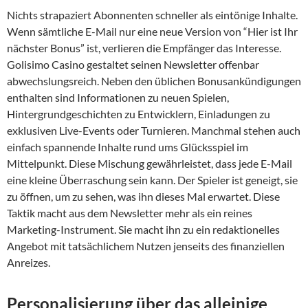
Nichts strapaziert Abonnenten schneller als eintönige Inhalte.
Wenn sämtliche E-Mail nur eine neue Version von “Hier ist Ihr
nächster Bonus” ist, verlieren die Empfänger das Interesse.
Golisimo Casino gestaltet seinen Newsletter offenbar
abwechslungsreich. Neben den üblichen Bonusankündigungen
enthalten sind Informationen zu neuen Spielen,
Hintergrundgeschichten zu Entwicklern, Einladungen zu
exklusiven Live-Events oder Turnieren. Manchmal stehen auch
einfach spannende Inhalte rund ums Glücksspiel im
Mittelpunkt. Diese Mischung gewährleistet, dass jede E-Mail
eine kleine Überraschung sein kann. Der Spieler ist geneigt, sie
zu öffnen, um zu sehen, was ihn dieses Mal erwartet. Diese
Taktik macht aus dem Newsletter mehr als ein reines
Marketing-Instrument. Sie macht ihn zu ein redaktionelles
Angebot mit tatsächlichem Nutzen jenseits des finanziellen
Anreizes.
Personalisierung über das alleinige