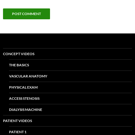
CONCEPT VIDEOS
THE BASICS
VASCULAR ANATOMY
PHYSICAL EXAM
ACCESS STENOSIS
DIALYSIS MACHINE
PATIENT VIDEOS
PATIENT 1