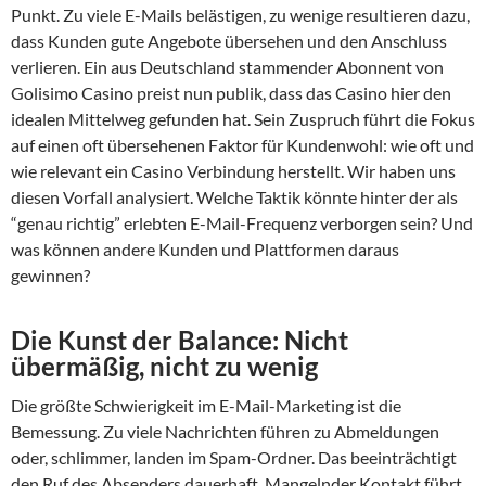
Punkt. Zu viele E-Mails belästigen, zu wenige resultieren dazu,
dass Kunden gute Angebote übersehen und den Anschluss
verlieren. Ein aus Deutschland stammender Abonnent von
Golisimo Casino preist nun publik, dass das Casino hier den
idealen Mittelweg gefunden hat. Sein Zuspruch führt die Fokus
auf einen oft übersehenen Faktor für Kundenwohl: wie oft und
wie relevant ein Casino Verbindung herstellt. Wir haben uns
diesen Vorfall analysiert. Welche Taktik könnte hinter der als
“genau richtig” erlebten E-Mail-Frequenz verborgen sein? Und
was können andere Kunden und Plattformen daraus
gewinnen?
Die Kunst der Balance: Nicht
übermäßig, nicht zu wenig
Die größte Schwierigkeit im E-Mail-Marketing ist die
Bemessung. Zu viele Nachrichten führen zu Abmeldungen
oder, schlimmer, landen im Spam-Ordner. Das beeinträchtigt
den Ruf des Absenders dauerhaft. Mangelnder Kontakt führt