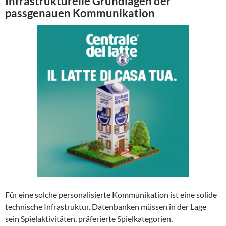
Infrastrukturelle Grundlagen der
passgenauen Kommunikation
Für eine solche personalisierte Kommunikation ist eine solide
technische Infrastruktur. Datenbanken müssen in der Lage
sein Spielaktivitäten, präferierte Spielkategorien,