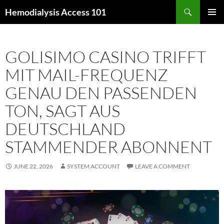
Skip
Search
Hemodialysis Access 101
to
PRIMAR
content
MENU
GOLISIMO CASINO TRIFFT
MIT MAIL-FREQUENZ
GENAU DEN PASSENDEN
TON, SAGT AUS
DEUTSCHLAND
STAMMENDER ABONNENT
JUNE 22, 2026
SYSTEM ACCOUNT
LEAVE A COMMENT