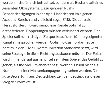
werden nicht für sich betrachtet, sondern als Bestandteil eines
gesamten Ökosystems. Dazu gehören Push-
Benachrichtigungen in der App, Nachrichten im eigenen
Account-Bereich und vielleicht sogar SMS. Die zentrale
Herausforderung wird sein, diese Kanäle optimal zu
orchestrieren. Doppelungen müssen verhindert werden. Der
Spieler soll zum richtigen Zeitpunkt auf dem für ihn geeigneten
Kanal angesprochen werden. Golisimo Casino, das heute
bereits in der E-Mail-Kommunikation Standards setzt, wird
seine Strategie in diese Richtung ausbauen müssen. Der Fokus
wird immer darauf ausgerichtet sein, dem Spieler das Gefühl zu
geben, als Individuum anerkannt zu werden. Er soll nicht als
Nummer in einer Massenkampagne angesehen werden. Die
gute Bewertung aus Deutschland zeigt eindeutig, dass dieser
Weg der korrekte ist.
Post