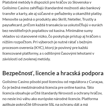
Platobné metódy k dispozícii pre hráčov zo Slovenska v
Golisimo Casino zahŕňajú štandardné možnosti ako bankový
transfer a karty, ale aj súčasné e-peňaženky a okamžité platby.
Menovite sa jedná o produkty ako Skrill, Neteller, Trustly a
paysafecard, pričom každá transakcia sa uskutočňujú v eurách
bez neviditeľných poplatkov od kasína. Minimálne sumy
vkladov sú stanovené nízko, čo poskytuje prístup aj hráčom s
nižším rozpočtom. Pri výberoch je nutné rátať s bežným
procesom overenia (KYC), ktorý je povinný pre každú
licencované platformy, a s odlišnými časovými lehotami v
závislosti od zvolenej metódy.
Bezpečnosť, licencie a hracská podpora
Golisimo Casino pôsobí pod licenciou od regulátora z Curaçaa,
čo je bežná medzinárodná licencia pre online kasína. Táto
licencia obsahuje určité štandardy férovosti a ochrany hráčov,
no nesie inú váhu ako európske národné licencie. Platforma
aplikuje pokročilé šifrovanie SSL na ochranu dát a má