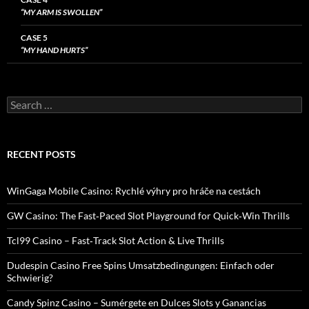
“MY ARM IS SWOLLEN”
CASE 5
“MY HAND HURTS”
Search
for:
RECENT POSTS
WinGaga Mobile Casino: Rychlé výhry pro hráče na cestách
GW Casino: The Fast‑Paced Slot Playground for Quick‑Win Thrills
Tcl99 Casino – Fast‑Track Slot Action & Live Thrills
Dudespin Casino Free Spins Umsatzbedingungen: Einfach oder
Schwierig?
Candy Spinz Casino – Sumérgete en Dulces Slots y Ganancias