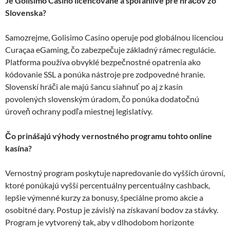
Je Golisimo Casino licencované a spoľahlivé pre hráčov zo
Slovenska?
Samozrejme, Golisimo Casino operuje pod globálnou licenciou
Curaçaa eGaming, čo zabezpečuje základný rámec regulácie.
Platforma používa obvyklé bezpečnostné opatrenia ako
kódovanie SSL a ponúka nástroje pre zodpovedné hranie.
Slovenskí hráči ale majú šancu siahnuť po aj z kasín
povolených slovenským úradom, čo ponúka dodatočnú
úroveň ochrany podľa miestnej legislatívy.
Čo prinášajú výhody vernostného programu tohto online
kasína?
Vernostný program poskytuje napredovanie do vyšších úrovní,
ktoré ponúkajú vyšší percentuálny percentuálny cashback,
lepšie výmenné kurzy za bonusy, špeciálne promo akcie a
osobitné dary. Postup je závislý na získavaní bodov za stávky.
Program je vytvorený tak, aby v dlhodobom horizonte