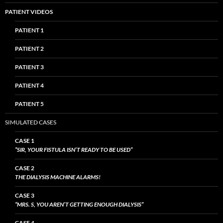
PATIENT VIDEOS
PATIENT 1
PATIENT 2
PATIENT 3
PATIENT 4
PATIENT 5
SIMULATED CASES
CASE 1
“SIR, YOUR FISTULA ISN’T READY TO BE USED”
CASE 2
THE DIALYSIS MACHINE ALARMS!
CASE 3
“MRS. S, YOU AREN’T GETTING ENOUGH DIALYSIS”
CASE 4