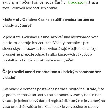
aktívnym hráčom kompenzoval časť ich
tracxn.com
strát a
zvýšil celkovú hodnotu ich hrania.
Môžem si v Golisimo Casino použiť domácu korunu na
vklady a výbery?
V podstate, Golisimo Casino, ako väčšina medzinárodných
platform, operuje len v eurách. Všetky transakcie pre
slovenských hráčov sa teda vykonávajú v tejto mene. To je
prospešné, pretože odpadá riziko kurzových výkyvov a
poplatky za konverziu, ak máte eurový účet.
Čo je rozdiel medzi cashbackom a klasickým bonusom bez
vkladu?
Cashback je odmena postavená na vašej skutočnej strate, čiže
je podmienená vašou aktivitou a hraním. Klasický bonus bez
vkladu je jednorazový dar pri registrácii, ktorý nie je viazaný na
vašu predchádzajúcu hru. Cashback je vo väčšine prípadov