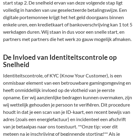
start stap 2. De snelheid ervan van deze volgende stap ligt
volledig in handen van uw geselecteerde betalingswijze. Een
digitale portemonnee krijgt het het geld doorgaans binnen
enkele uren, een kredietkaart of bankoverschrijving kan 1 tot 5
werkdagen duren. Wij staan in dus voor een snelle start, en
partners met partners die het werk zo gauw mogelijk afmaken.
De Invloed van Identiteitscontrole op
Snelheid
Identiteitscontrole, of KYC (Know Your Customer), is een
onmisbaar element van een betrouwbare gamingomgeving en
heeft onmiddellijk invloed op de vlotheid van je eerste
opname. Eer wij aanzienlijke bedragen kunnen overmaken, zijn
wij wettelijk gehouden je persoon te verifiëren. Dit procedure
houdt in dat je een scan van je ID-kaart, een recent bewijs van
adres (zoals een energiefactuur) en incidenteel een afschrift
van je betaalpas naar ons toestuurt. **Onze tip: voer dit
meteen na je inschrijving of beginnende storting!** Als je