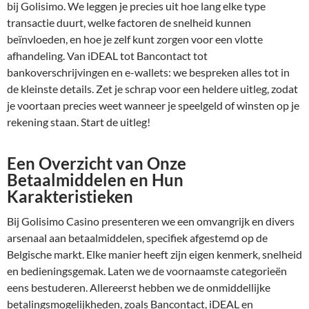
bij Golisimo. We leggen je precies uit hoe lang elke type
transactie duurt, welke factoren de snelheid kunnen
beïnvloeden, en hoe je zelf kunt zorgen voor een vlotte
afhandeling. Van iDEAL tot Bancontact tot
bankoverschrijvingen en e-wallets: we bespreken alles tot in
de kleinste details. Zet je schrap voor een heldere uitleg, zodat
je voortaan precies weet wanneer je speelgeld of winsten op je
rekening staan. Start de uitleg!
Een Overzicht van Onze
Betaalmiddelen en Hun
Karakteristieken
Bij Golisimo Casino presenteren we een omvangrijk en divers
arsenaal aan betaalmiddelen, specifiek afgestemd op de
Belgische markt. Elke manier heeft zijn eigen kenmerk, snelheid
en bedieningsgemak. Laten we de voornaamste categorieën
eens bestuderen. Allereerst hebben we de onmiddellijke
betalingsmogelijkheden, zoals Bancontact, iDEAL en