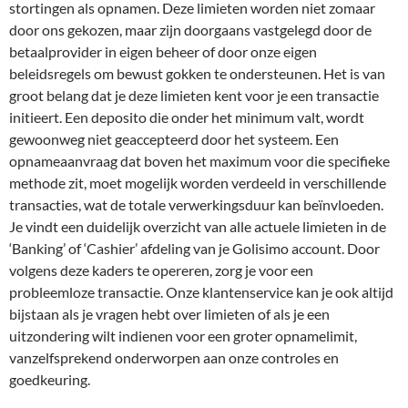
stortingen als opnamen. Deze limieten worden niet zomaar
door ons gekozen, maar zijn doorgaans vastgelegd door de
betaalprovider in eigen beheer of door onze eigen
beleidsregels om bewust gokken te ondersteunen. Het is van
groot belang dat je deze limieten kent voor je een transactie
initieert. Een deposito die onder het minimum valt, wordt
gewoonweg niet geaccepteerd door het systeem. Een
opnameaanvraag dat boven het maximum voor die specifieke
methode zit, moet mogelijk worden verdeeld in verschillende
transacties, wat de totale verwerkingsduur kan beïnvloeden.
Je vindt een duidelijk overzicht van alle actuele limieten in de
‘Banking’ of ‘Cashier’ afdeling van je Golisimo account. Door
volgens deze kaders te opereren, zorg je voor een
probleemloze transactie. Onze klantenservice kan je ook altijd
bijstaan als je vragen hebt over limieten of als je een
uitzondering wilt indienen voor een groter opnamelimit,
vanzelfsprekend onderworpen aan onze controles en
goedkeuring.