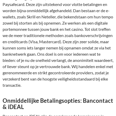
Paysafecard. Deze zijn uitstekend voor vlotte betalingen en
worden bijna onmiddellijk afgehandeld. Dan bestaan er de e-
wallets, zoals Skrill en Neteller, die bekendstaan om hun tempo
zowel bij storten als bij opnemen. Ze werken als een digitale
portemonnee tussen jouw bank en het casino. Tot slot treffen
we de meer traditionele methoden zoals bankoverschrijvingen
en creditcards (Visa, Mastercard). Deze zijn zeer solide, maar
kunnen soms iets langer nemen bij opnamen omdat ze via het
banknetwerk gaan. Ons doel is om voor iedereen wat te
bieden: of je nu de snelheid verlangt, de anonimiteit waardeert,
of liever steunt op je vertrouwde bank. Wij handelen enkel met
gerenommeerde en strikt gecontroleerde providers, zodat je
verzekerd bent van de hoogste veiligheidsstandaard bij elke
transactie.
Onmiddellijke Betalingsopties: Bancontact
& iDEAL