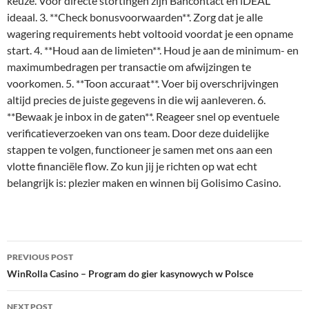
keuze. Voor directe stortingen zijn Bancontact en iDEAL
ideaal. 3. **Check bonusvoorwaarden**. Zorg dat je alle
wagering requirements hebt voltooid voordat je een opname
start. 4. **Houd aan de limieten**. Houd je aan de minimum- en
maximumbedragen per transactie om afwijzingen te
voorkomen. 5. **Toon accuraat**. Voer bij overschrijvingen
altijd precies de juiste gegevens in die wij aanleveren. 6.
**Bewaak je inbox in de gaten**. Reageer snel op eventuele
verificatieverzoeken van ons team. Door deze duidelijke
stappen te volgen, functioneer je samen met ons aan een
vlotte financiële flow. Zo kun jij je richten op wat echt
belangrijk is: plezier maken en winnen bij Golisimo Casino.
Post
PREVIOUS POST
navigation
WinRolla Casino – Program do gier kasynowych w Polsce
NEXT POST