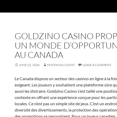
GOLDZINO CASINO PRO
UN MONDE D’OPPORTUN
AU CANADA
JUNE 22, 2026
SYSTEM ACCOUNT
LEAVE A COMMENT
Le Canada dispose un secteur des casinos en ligne à la foi
exigeant. Les joueurs y souhaitent une plateforme sûre qu
aussi les distraire. Goldzino Casino s’est taillé une positi
contexte en offrant une expérience conçue pour les partic
locales. Ce n’est pas un simple site de jeux. C’est un endroi
diversité des divertissements, la protection des opérations 
des promotions se rencontrent. Pour un joueur canadien, 