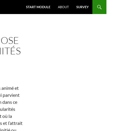
START MODULE
ABOUT
SURVEY
POSE
ITÉS
s animé et
i parvient
on dans ce
ularités
t où la
et l’attrait
initié ou