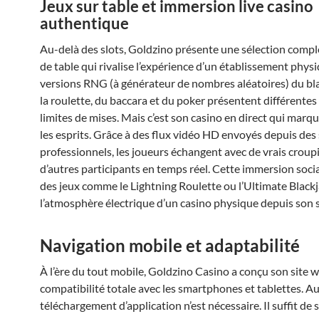
Jeux sur table et immersion live casino
authentique
Au-delà des slots, Goldzino présente une sélection compl
de table qui rivalise l’expérience d’un établissement physi
versions RNG (à générateur de nombres aléatoires) du bla
la roulette, du baccara et du poker présentent différentes
limites de mises. Mais c’est son casino en direct qui marq
les esprits. Grâce à des flux vidéo HD envoyés depuis des
professionnels, les joueurs échangent avec de vrais croupi
d’autres participants en temps réel. Cette immersion social
des jeux comme le Lightning Roulette ou l’Ultimate Blackj
l’atmosphère électrique d’un casino physique depuis son 
Navigation mobile et adaptabilité
À l’ère du tout mobile, Goldzino Casino a conçu son site 
compatibilité totale avec les smartphones et tablettes. A
téléchargement d’application n’est nécessaire. Il suffit de