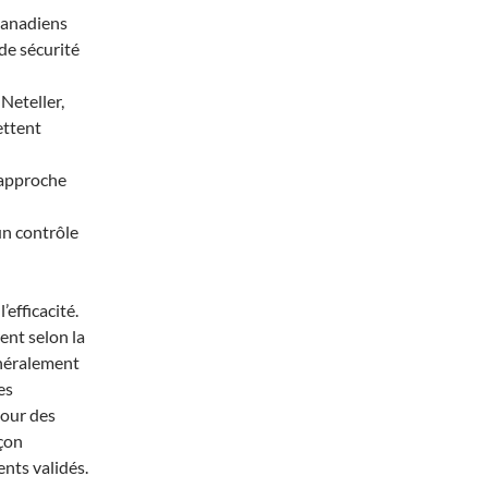
Canadiens
de sécurité
Neteller,
ettent
 approche
n contrôle
’efficacité.
ent selon la
énéralement
es
pour des
açon
ents validés.