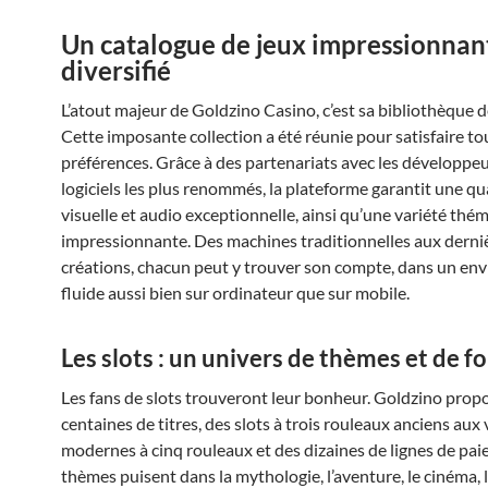
Un catalogue de jeux impressionnan
diversifié
L’atout majeur de Goldzino Casino, c’est sa bibliothèque d
Cette imposante collection a été réunie pour satisfaire to
préférences. Grâce à des partenariats avec les développe
logiciels les plus renommés, la plateforme garantit une qu
visuelle et audio exceptionnelle, ainsi qu’une variété thé
impressionnante. Des machines traditionnelles aux derni
créations, chacun peut y trouver son compte, dans un e
fluide aussi bien sur ordinateur que sur mobile.
Les slots : un univers de thèmes et de f
Les fans de slots trouveront leur bonheur. Goldzino prop
centaines de titres, des slots à trois rouleaux anciens aux 
modernes à cinq rouleaux et des dizaines de lignes de pai
thèmes puisent dans la mythologie, l’aventure, le cinéma, 