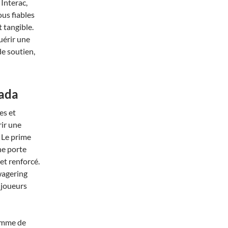
Interac,
ous fiables
 tangible.
uérir une
de soutien,
nada
es et
rir une
. Le prime
ne porte
et renforcé.
wagering
 joueurs
ramme de