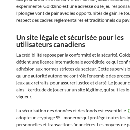
expérimenté, Goldzino est une adresse où le jeu responsa
l’plongée vont de pair avec les opportunités de gain, le to
respect des cadres réglementaires et traditionnels du pay
Un site légale et sécurisée pour les
utilisateurs canadiens
La crédibilité repose par la conformité et la sécurité. Gol
détient une licence internationale accréditée, ce qui conf
adhésion aux normes strictes du secteur. Cette supervisi
qu’une autorité autonome contrôle l’ensemble des proces
jeux aux retraits, pour assurer justice et clarté. Le joueur
ainsi l’certitude de jouer sur un site légitime, qui suit les lo
vigueur.
La sécurisation des données et des fonds est essentielle.
G
adopte un cryptage SSL moderne qui protège toutes les i
personnelles et transactions financières. Les moyens de 