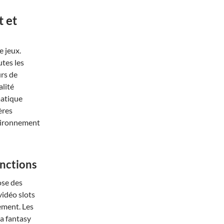
t et
e jeux.
utes les
urs de
alité
matique
ères
nvironnement
onctions
ose des
vidéo slots
ement. Les
la fantasy