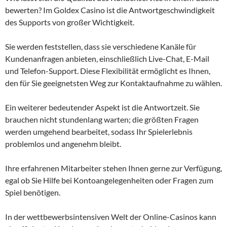
bewerten? Im Goldex Casino ist die Antwortgeschwindigkeit
des Supports von großer Wichtigkeit.
Sie werden feststellen, dass sie verschiedene Kanäle für
Kundenanfragen anbieten, einschließlich Live-Chat, E-Mail
und Telefon-Support. Diese Flexibilität ermöglicht es Ihnen,
den für Sie geeignetsten Weg zur Kontaktaufnahme zu wählen.
Ein weiterer bedeutender Aspekt ist die Antwortzeit. Sie
brauchen nicht stundenlang warten; die größten Fragen
werden umgehend bearbeitet, sodass Ihr Spielerlebnis
problemlos und angenehm bleibt.
Ihre erfahrenen Mitarbeiter stehen Ihnen gerne zur Verfügung,
egal ob Sie Hilfe bei Kontoangelegenheiten oder Fragen zum
Spiel benötigen.
In der wettbewerbsintensiven Welt der Online-Casinos kann