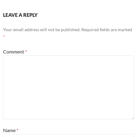
LEAVE A REPLY
Your email address will not be published.
Required fields are marked
*
Comment
*
Name
*