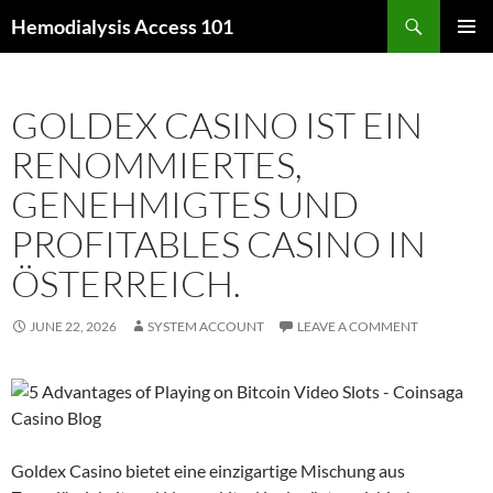
Skip
Search
Hemodialysis Access 101
to
PRIMAR
content
MENU
GOLDEX CASINO IST EIN
RENOMMIERTES,
GENEHMIGTES UND
PROFITABLES CASINO IN
ÖSTERREICH.
JUNE 22, 2026
SYSTEM ACCOUNT
LEAVE A COMMENT
Goldex Casino bietet eine einzigartige Mischung aus