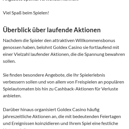
Viel Spaß beim Spielen!
Überblick über laufende Aktionen
Nachdem die Spieler den attraktiven Willkommensbonus
genossen haben, belohnt Goldex Casino sie fortlaufend mit
einer Vielzahl laufender Aktionen, die die Spannung bewahren
sollen.
Sie finden besondere Angebote, die Ihr Spielerlebnis
verbessern sollen und von allem von Freispielen an populären
Spielautomaten bis hin zu Cashback-Aktionen für Verluste
anbieten.
Darüber hinaus organisiert Goldex Casino häufig
jahreszeitliche Aktionen an, die mit bedeutenden Feiertagen
und Ereignissen koinzidieren und Ihrem Spiel eine festliche