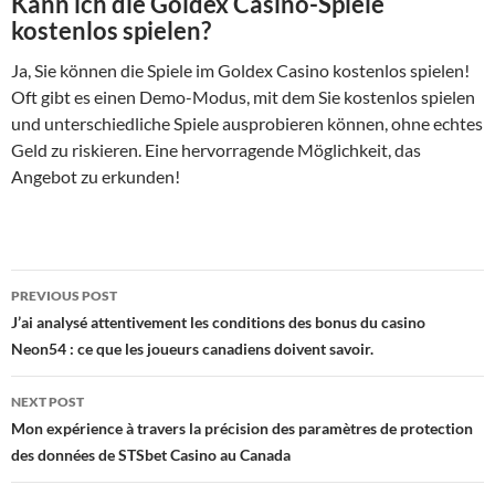
Kann ich die Goldex Casino-Spiele
kostenlos spielen?
Ja, Sie können die Spiele im Goldex Casino kostenlos spielen!
Oft gibt es einen Demo-Modus, mit dem Sie kostenlos spielen
und unterschiedliche Spiele ausprobieren können, ohne echtes
Geld zu riskieren. Eine hervorragende Möglichkeit, das
Angebot zu erkunden!
Post
PREVIOUS POST
navigation
J’ai analysé attentivement les conditions des bonus du casino
Neon54 : ce que les joueurs canadiens doivent savoir.
NEXT POST
Mon expérience à travers la précision des paramètres de protection
des données de STSbet Casino au Canada