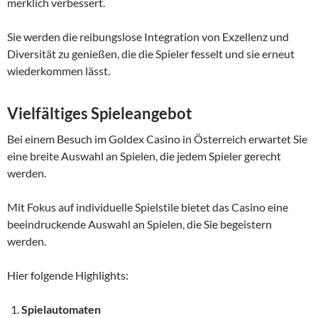
merklich verbessert.
Sie werden die reibungslose Integration von Exzellenz und
Diversität zu genießen, die die Spieler fesselt und sie erneut
wiederkommen lässt.
Vielfältiges Spieleangebot
Bei einem Besuch im Goldex Casino in Österreich erwartet Sie
eine breite Auswahl an Spielen, die jedem Spieler gerecht
werden.
Mit Fokus auf individuelle Spielstile bietet das Casino eine
beeindruckende Auswahl an Spielen, die Sie begeistern
werden.
Hier folgende Highlights:
Spielautomaten