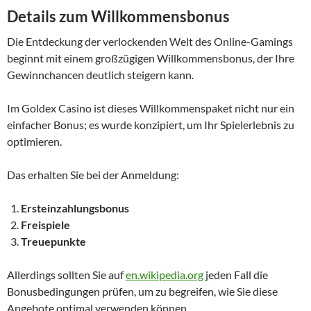
Details zum Willkommensbonus
Die Entdeckung der verlockenden Welt des Online-Gamings
beginnt mit einem großzügigen Willkommensbonus, der Ihre
Gewinnchancen deutlich steigern kann.
Im Goldex Casino ist dieses Willkommenspaket nicht nur ein
einfacher Bonus; es wurde konzipiert, um Ihr Spielerlebnis zu
optimieren.
Das erhalten Sie bei der Anmeldung:
Ersteinzahlungsbonus
Freispiele
Treuepunkte
Allerdings sollten Sie auf
en.wikipedia.org
jeden Fall die
Bonusbedingungen prüfen, um zu begreifen, wie Sie diese
Angebote optimal verwenden können.