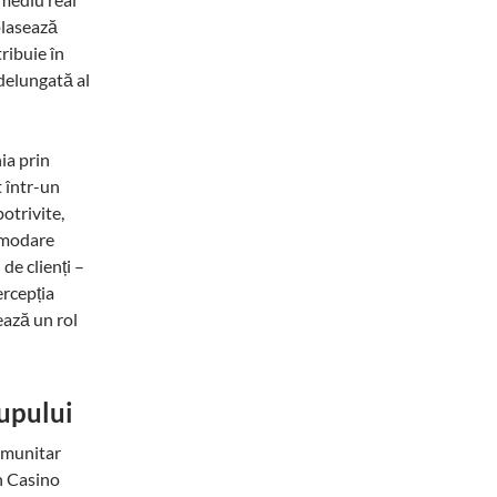
plasează
ribuie în
delungată al
ia prin
 într-un
otrivite,
comodare
de clienți –
ercepția
ează un rol
rupului
omunitar
on Casino