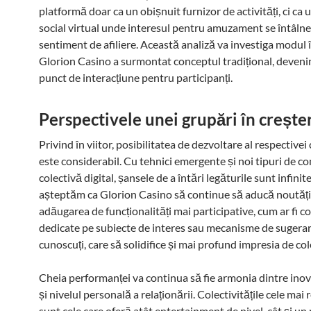
platformă doar ca un obișnuit furnizor de activități, ci ca
social virtual unde interesul pentru amuzament se întâln
sentiment de afiliere. Această analiză va investiga modul 
Glorion Casino a surmontat conceptul tradițional, deveni
punct de interacțiune pentru participanți.
Perspectivele unei grupări în crește
Privind în viitor, posibilitatea de dezvoltare al respectivei 
este considerabil. Cu tehnici emergente și noi tipuri de 
colectivă digital, șansele de a întări legăturile sunt infinit
așteptăm ca Glorion Casino să continue să aducă noutăți,
adăugarea de funcționalități mai participative, cum ar fi co
dedicate pe subiecte de interes sau mecanisme de sugerar
cunoscuți, care să solidifice și mai profund impresia de col
Cheia performanței va continua să fie armonia dintre inova
și nivelul personală a relaționării. Colectivitățile cele mai 
sunt cele care oferă atât entertainment de nivel, cât și un