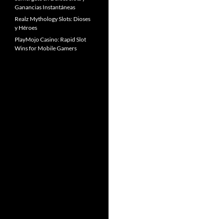
Ganancias Instantáneas
Realz Mythology Slots: Dioses
y Héroes
PlayMojo Casino: Rapid Slot
Wins for Mobile Gamers