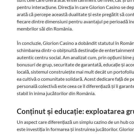
pentru interacțiune. Direcția în care Glorion Casino se de
arată că percepe această dualitate și este pregătit să cont
fiecare dintre dimensiuni pentru avantajul pe perioadă în
membrilor săi din România.
În concluzie, Glorion Casino a dobândit statutul în Român
schimbarea dintr-o obișnuită destinație de entertainment
autentic centru social. Am analizat cum, prin opțiuni bine p
bonusuri de grup, securitate de garantată, educație și a
locală, sistemul construiește mai mult decât un portofoliu 
ea cultivă o comunitate solidară. Acest dedicare față de p
personală colectivă este ceea ce îl diferențiază și îi garant
stabil în inima jucătorilor din România.
Conținut și educație: exploatarea g
Un aspect care diferențiază un simplu cazino de un hub c
este investiția în formarea și instruirea jucătorilor. Glori