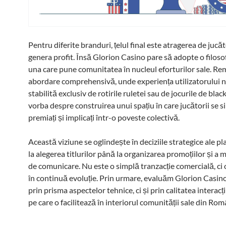
Pentru diferite branduri, țelul final este atragerea de jucă
genera profit. Însă Glorion Casino pare să adopte o filosof
una care pune comunitatea în nucleul eforturilor sale. R
abordare comprehensivă, unde experiența utilizatorului n
stabilită exclusiv de rotirile ruletei sau de jocurile de blac
vorba despre construirea unui spațiu în care jucătorii se si
premiați și implicați într-o poveste colectivă.
Această viziune se oglindește în deciziile strategice ale pl
la alegerea titlurilor până la organizarea promoțiilor și a m
de comunicare. Nu este o simplă tranzacție comercială, ci 
în continuă evoluție. Prin urmare, evaluăm Glorion Casin
prin prisma aspectelor tehnice, ci și prin calitatea interac
pe care o facilitează în interiorul comunității sale din Rom