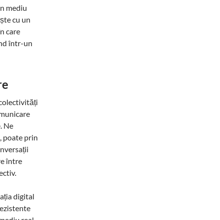
 un mediu
ește cu un
în care
nd într-un
re
colectivități
comunicare
e. Ne
 poate prin
nversații
e între
ectiv.
ția digital
rezistente
 mediu real