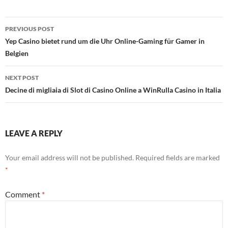
Post
PREVIOUS POST
navigation
Yep Casino bietet rund um die Uhr Online-Gaming für Gamer in
Belgien
NEXT POST
Decine di migliaia di Slot di Casino Online a WinRulla Casino in Italia
LEAVE A REPLY
Your email address will not be published.
Required fields are marked
*
Comment
*