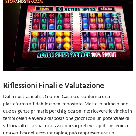
Riflessioni Finali e Valutazione
Dalla nostra analisi, Glorion Casino si conferma una
piattaforma affidabile e ben impostata. Mette in primo piano
due esigenze primarie per chi gioca online: ricevere le vincite in
tempi celeri e avere a disposizione giochi con un potenziale di
vittoria alto. La sua focalizzazione ai prelievi rapidi, insieme a
una verifica dell’account rapida, può rappresentare un