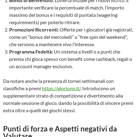
Bonus di Benvenuto:
L’offerta iniziale per i nuovi iscritti. È
importante verificare la percentuale di match, l’importo
massimo del bonus e i requisiti di puntata (wagering
requirements) per poterlo ritirare.
Promozioni Ricorrenti:
Offerte per i giocatori già registrati,
come un “bonus del mercoledì” o “free spin del weekend”,
che servono a mantenere vivo l’interesse.
Programma Fedeltà:
Un sistema a livelli o a punti che
premia chi gioca spesso con benefit come cashback, regali o
un account manager esclusivo.
Da notare anche la presenza di tornei settimanali con
classifiche a premi
https://glorionn.it/
. Introducono un
supplementare strato di competizione e divertimento alla
normale sessione di gioco, dando la possibilità di vincere premi
extra oltre a quelli dei giochi stessi.
Punti di forza e Aspetti negativi da
Valutare