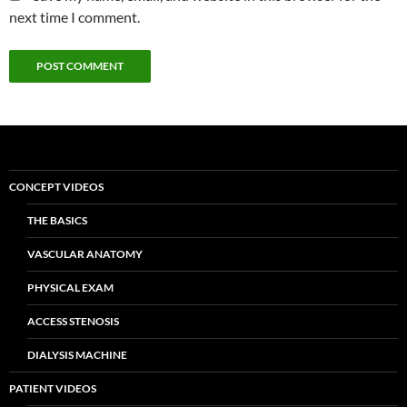
next time I comment.
CONCEPT VIDEOS
THE BASICS
VASCULAR ANATOMY
PHYSICAL EXAM
ACCESS STENOSIS
DIALYSIS MACHINE
PATIENT VIDEOS