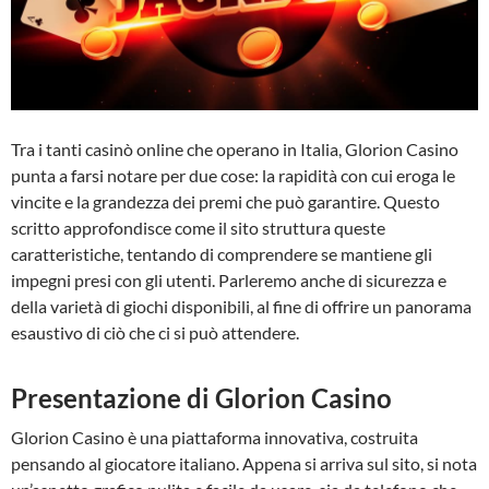
Tra i tanti casinò online che operano in Italia, Glorion Casino
punta a farsi notare per due cose: la rapidità con cui eroga le
vincite e la grandezza dei premi che può garantire. Questo
scritto approfondisce come il sito struttura queste
caratteristiche, tentando di comprendere se mantiene gli
impegni presi con gli utenti. Parleremo anche di sicurezza e
della varietà di giochi disponibili, al fine di offrire un panorama
esaustivo di ciò che ci si può attendere.
Presentazione di Glorion Casino
Glorion Casino è una piattaforma innovativa, costruita
pensando al giocatore italiano. Appena si arriva sul sito, si nota