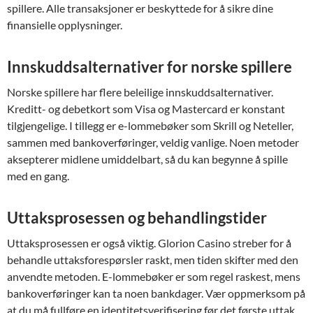
spillere. Alle transaksjoner er beskyttede for å sikre dine
finansielle opplysninger.
Innskuddsalternativer for norske spillere
Norske spillere har flere beleilige innskuddsalternativer.
Kreditt- og debetkort som Visa og Mastercard er konstant
tilgjengelige. I tillegg er e-lommebøker som Skrill og Neteller,
sammen med bankoverføringer, veldig vanlige. Noen metoder
aksepterer midlene umiddelbart, så du kan begynne å spille
med en gang.
Uttaksprosessen og behandlingstider
Uttaksprosessen er også viktig. Glorion Casino streber for å
behandle uttaksforespørsler raskt, men tiden skifter med den
anvendte metoden. E-lommebøker er som regel raskest, mens
bankoverføringer kan ta noen bankdager. Vær oppmerksom på
at du må fullføre en identitetsverifisering før det første uttak,