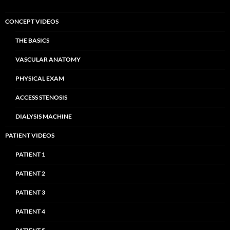
CONCEPT VIDEOS
THE BASICS
VASCULAR ANATOMY
PHYSICAL EXAM
ACCESS STENOSIS
DIALYSIS MACHINE
PATIENT VIDEOS
PATIENT 1
PATIENT 2
PATIENT 3
PATIENT 4