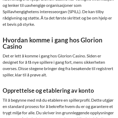
og lenker til uavhengige organisasjoner som
Spillavhengighetens interesseorgan (SPILL). De kan tilby
rådgivning og støtte. Å ta det første skrittet og be om hjelp er
et bevis på styrke.
Hvordan komme i gang hos Glorion
Casino
Det er lett å komme i gang hos Glorion Casino. Siden er
designet for å få nye spillere i gang fort, mens sikkerheten
overses. Disse stegene bringer deg fra besøkende til registrert
spiller, klar til å prøve alt.
Opprettelse og etablering av konto
Til å begynne med må du etablere en spillerprofil. Dette utgjør
en standard prosess for å bekrefte hvem du er og garantere et
trygt miljø for alle. Du skriver inn grunnleggende opplysninger