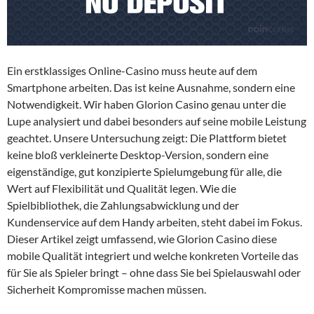
Ein erstklassiges Online-Casino muss heute auf dem
Smartphone arbeiten. Das ist keine Ausnahme, sondern eine
Notwendigkeit. Wir haben Glorion Casino genau unter die
Lupe analysiert und dabei besonders auf seine mobile Leistung
geachtet. Unsere Untersuchung zeigt: Die Plattform bietet
keine bloß verkleinerte Desktop-Version, sondern eine
eigenständige, gut konzipierte Spielumgebung für alle, die
Wert auf Flexibilität und Qualität legen. Wie die
Spielbibliothek, die Zahlungsabwicklung und der
Kundenservice auf dem Handy arbeiten, steht dabei im Fokus.
Dieser Artikel zeigt umfassend, wie Glorion Casino diese
mobile Qualität integriert und welche konkreten Vorteile das
für Sie als Spieler bringt – ohne dass Sie bei Spielauswahl oder
Sicherheit Kompromisse machen müssen.