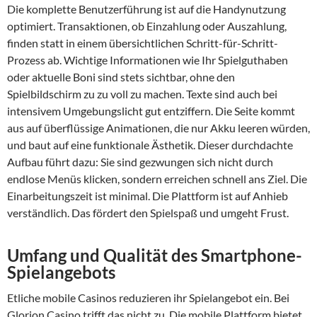
Die komplette Benutzerführung ist auf die Handynutzung
optimiert. Transaktionen, ob Einzahlung oder Auszahlung,
finden statt in einem übersichtlichen Schritt-für-Schritt-
Prozess ab. Wichtige Informationen wie Ihr Spielguthaben
oder aktuelle Boni sind stets sichtbar, ohne den
Spielbildschirm zu zu voll zu machen. Texte sind auch bei
intensivem Umgebungslicht gut entziffern. Die Seite kommt
aus auf überflüssige Animationen, die nur Akku leeren würden,
und baut auf eine funktionale Ästhetik. Dieser durchdachte
Aufbau führt dazu: Sie sind gezwungen sich nicht durch
endlose Menüs klicken, sondern erreichen schnell ans Ziel. Die
Einarbeitungszeit ist minimal. Die Plattform ist auf Anhieb
verständlich. Das fördert den Spielspaß und umgeht Frust.
Umfang und Qualität des Smartphone-
Spielangebots
Etliche mobile Casinos reduzieren ihr Spielangebot ein. Bei
Glorion Casino trifft das nicht zu. Die mobile Plattform bietet