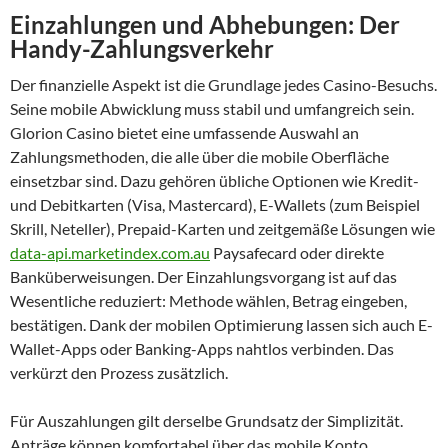
Einzahlungen und Abhebungen: Der
Handy-Zahlungsverkehr
Der finanzielle Aspekt ist die Grundlage jedes Casino-Besuchs.
Seine mobile Abwicklung muss stabil und umfangreich sein.
Glorion Casino bietet eine umfassende Auswahl an
Zahlungsmethoden, die alle über die mobile Oberfläche
einsetzbar sind. Dazu gehören übliche Optionen wie Kredit-
und Debitkarten (Visa, Mastercard), E-Wallets (zum Beispiel
Skrill, Neteller), Prepaid-Karten und zeitgemäße Lösungen wie
data-api.marketindex.com.au
Paysafecard oder direkte
Banküberweisungen. Der Einzahlungsvorgang ist auf das
Wesentliche reduziert: Methode wählen, Betrag eingeben,
bestätigen. Dank der mobilen Optimierung lassen sich auch E-
Wallet-Apps oder Banking-Apps nahtlos verbinden. Das
verkürzt den Prozess zusätzlich.
Für Auszahlungen gilt derselbe Grundsatz der Simplizität.
Anträge können komfortabel über das mobile Konto