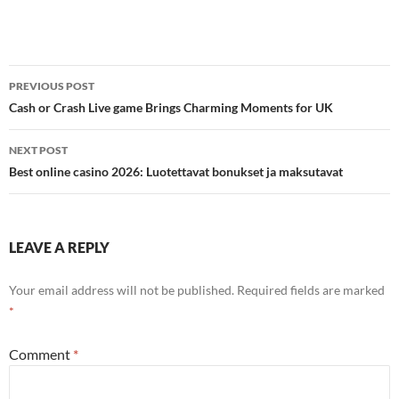
Post
PREVIOUS POST
navigation
Cash or Crash Live game Brings Charming Moments for UK
NEXT POST
Best online casino 2026: Luotettavat bonukset ja maksutavat
LEAVE A REPLY
Your email address will not be published.
Required fields are marked
*
Comment
*