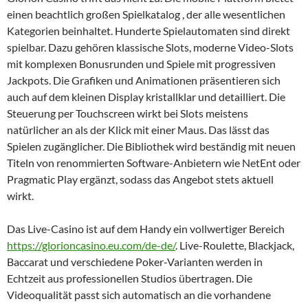
einen beachtlich großen Spielkatalog , der alle wesentlichen
Kategorien beinhaltet. Hunderte Spielautomaten sind direkt
spielbar. Dazu gehören klassische Slots, moderne Video-Slots
mit komplexen Bonusrunden und Spiele mit progressiven
Jackpots. Die Grafiken und Animationen präsentieren sich
auch auf dem kleinen Display kristallklar und detailliert. Die
Steuerung per Touchscreen wirkt bei Slots meistens
natürlicher an als der Klick mit einer Maus. Das lässt das
Spielen zugänglicher. Die Bibliothek wird beständig mit neuen
Titeln von renommierten Software-Anbietern wie NetEnt oder
Pragmatic Play ergänzt, sodass das Angebot stets aktuell
wirkt.
Das Live-Casino ist auf dem Handy ein vollwertiger Bereich
https://glorioncasino.eu.com/de-de/
. Live-Roulette, Blackjack,
Baccarat und verschiedene Poker-Varianten werden in
Echtzeit aus professionellen Studios übertragen. Die
Videoqualität passt sich automatisch an die vorhandene