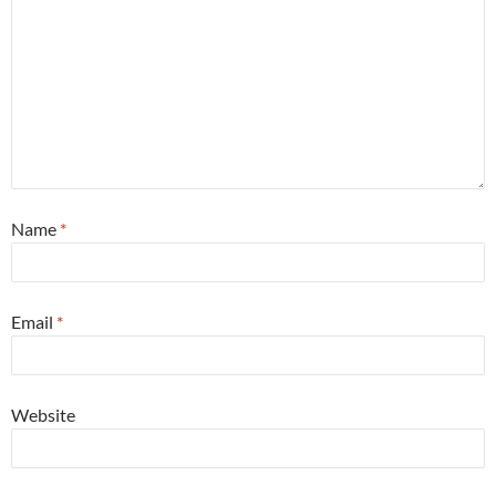
Name
*
Email
*
Website