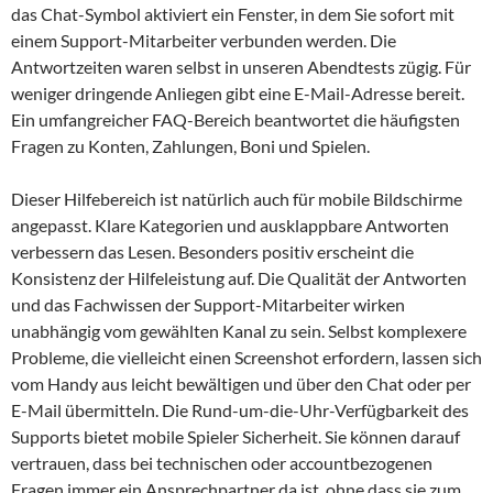
das Chat-Symbol aktiviert ein Fenster, in dem Sie sofort mit
einem Support-Mitarbeiter verbunden werden. Die
Antwortzeiten waren selbst in unseren Abendtests zügig. Für
weniger dringende Anliegen gibt eine E-Mail-Adresse bereit.
Ein umfangreicher FAQ-Bereich beantwortet die häufigsten
Fragen zu Konten, Zahlungen, Boni und Spielen.
Dieser Hilfebereich ist natürlich auch für mobile Bildschirme
angepasst. Klare Kategorien und ausklappbare Antworten
verbessern das Lesen. Besonders positiv erscheint die
Konsistenz der Hilfeleistung auf. Die Qualität der Antworten
und das Fachwissen der Support-Mitarbeiter wirken
unabhängig vom gewählten Kanal zu sein. Selbst komplexere
Probleme, die vielleicht einen Screenshot erfordern, lassen sich
vom Handy aus leicht bewältigen und über den Chat oder per
E-Mail übermitteln. Die Rund-um-die-Uhr-Verfügbarkeit des
Supports bietet mobile Spieler Sicherheit. Sie können darauf
vertrauen, dass bei technischen oder accountbezogenen
Fragen immer ein Ansprechpartner da ist, ohne dass sie zum