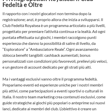
Fedeltà e Oltre
Il rapporto con i nostri giocatori non termina dopo la
registrazione; anzi, è proprio allora che inizia a svilupparsi. Il
Club Fedeltà Royalsea è un programma articolato a più livelli,
progettato per premiare l’attività continua e la lealtà. Ad ogni
puntata effettuata sui giochi, i membri raccolgono punti
esperienza che danno la possibilità di salire di livello, da
“Esploratore” a “Ambasciatore Reale”. Ogni avanzamento
sblocca benefit tangibili: cashback aumentati, bonus
personalizzati con condizioni più favorevoli, prelievi più veloci,
e un gestore di account dedicato per gli strati più alti.
Ma i vantaggi esclusivi vanno oltre il programma fedeltà.
Prepariamo eventi ed esperienze uniche per i nostri membri
più attivi, come partecipazioni a eventi sportivi o culturali in
Italia. Il nostro team marketing crea contenuti esclusivi, come
guide strategiche ai giochi più popolari o anteprime sui nuovi
lanci, dedicate ai membri del club. L’obiettivo è creare un