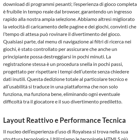
download di programmi pesanti; l’esperienza di gioco completa
è fruibile in tempo reale dal browser, garantendo un ingresso
rapido alla nostra ampia selezione. Abbiamo altresì migliorato
la velocità di caricamento delle pagine e dei giochi, convinti che
l’tempo di attesa può rovinare il divertimento del gioco.
Qualsiasi parte, dal menu di navigazione ai filtri di ricerca nei
giochi, è stato controllato per assicurare che anche un
principiante possa destreggiarsi in pochi minuti. La
registrazione stessa è un procedura snella in pochi passi,
progettato per rispettare i tempi dell’utente senza chiedere
dati inutili. Questa dedizione totale al particolare tecnico e
all’usabilità si traduce in una piattaforma che non solo
funziona, ma funziona bene, eliminando ogni eventuale
difficoltà tra il giocatore e il suo divertimento prediletto.
Layout Reattivo e Performance Tecnica
Il nucleo dell’esperienza d’uso di Royalsea si trova nella sua
struttura tecnologica. Utilizziamo le tecnologie HTML5 più