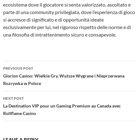
ecosistema dove il giocatore si senta valorizzato, ascoltato e
parte di una community privilegiata, dove l’esperienza di gioco
si accresce di significato e di opportunità ideate
esclusivamente per lui, nel rigoroso rispetto delle norme e di
una filosofia di intrattenimento sicuro e consapevole.
Post
PREVIOUS POST
navigation
Glorion Casino: Wielkie Gry, Wyższe Wygrane i Nieprzerwana
Rozrywka w Polsce
NEXT POST
La Destination VIP pour un Gaming Premium au Canada avec
Rollflame Casino
LEAVE A REPLY