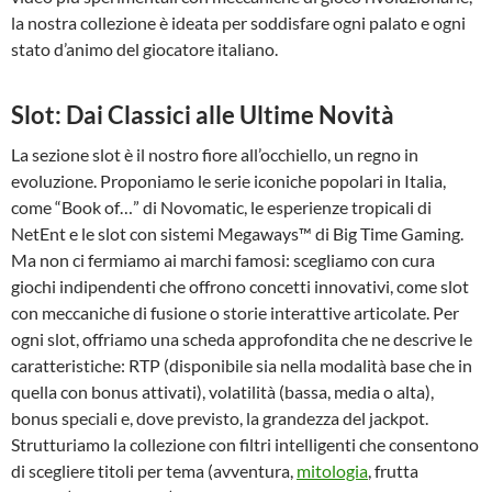
la nostra collezione è ideata per soddisfare ogni palato e ogni
stato d’animo del giocatore italiano.
Slot: Dai Classici alle Ultime Novità
La sezione slot è il nostro fiore all’occhiello, un regno in
evoluzione. Proponiamo le serie iconiche popolari in Italia,
come “Book of…” di Novomatic, le esperienze tropicali di
NetEnt e le slot con sistemi Megaways™ di Big Time Gaming.
Ma non ci fermiamo ai marchi famosi: scegliamo con cura
giochi indipendenti che offrono concetti innovativi, come slot
con meccaniche di fusione o storie interattive articolate. Per
ogni slot, offriamo una scheda approfondita che ne descrive le
caratteristiche: RTP (disponibile sia nella modalità base che in
quella con bonus attivati), volatilità (bassa, media o alta),
bonus speciali e, dove previsto, la grandezza del jackpot.
Strutturiamo la collezione con filtri intelligenti che consentono
di scegliere titoli per tema (avventura,
mitologia
, frutta