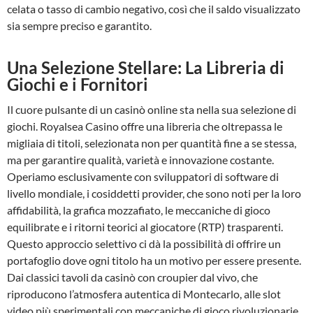
celata o tasso di cambio negativo, così che il saldo visualizzato
sia sempre preciso e garantito.
Una Selezione Stellare: La Libreria di
Giochi e i Fornitori
Il cuore pulsante di un casinò online sta nella sua selezione di
giochi. Royalsea Casino offre una libreria che oltrepassa le
migliaia di titoli, selezionata non per quantità fine a se stessa,
ma per garantire qualità, varietà e innovazione costante.
Operiamo esclusivamente con sviluppatori di software di
livello mondiale, i cosiddetti provider, che sono noti per la loro
affidabilità, la grafica mozzafiato, le meccaniche di gioco
equilibrate e i ritorni teorici al giocatore (RTP) trasparenti.
Questo approccio selettivo ci dà la possibilità di offrire un
portafoglio dove ogni titolo ha un motivo per essere presente.
Dai classici tavoli da casinò con croupier dal vivo, che
riproducono l’atmosfera autentica di Montecarlo, alle slot
video più sperimentali con meccaniche di gioco rivoluzionarie,