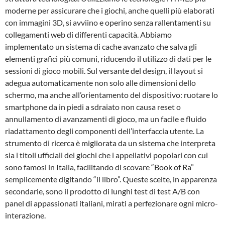
moderne per assicurare che i giochi, anche quelli più elaborati
con immagini 3D, si avviino e operino senza rallentamenti su
collegamenti web di differenti capacità. Abbiamo
implementato un sistema di cache avanzato che salva gli
elementi grafici più comuni, riducendo il utilizzo di dati per le
sessioni di gioco mobili. Sul versante del design, il layout si
adegua automaticamente non solo alle dimensioni dello
schermo, ma anche all’orientamento del dispositivo: ruotare lo
smartphone da in piedi a sdraiato non causa reset o
annullamento di avanzamenti di gioco, ma un facile e fluido
riadattamento degli componenti dell’interfaccia utente. La
strumento di ricerca è migliorata da un sistema che interpreta
sia i titoli ufficiali dei giochi che i appellativi popolari con cui
sono famosi in Italia, facilitando di scovare “Book of Ra”
semplicemente digitando “il libro”. Queste scelte, in apparenza
secondarie, sono il prodotto di lunghi test di test A/B con
panel di appassionati italiani, mirati a perfezionare ogni micro-
interazione.