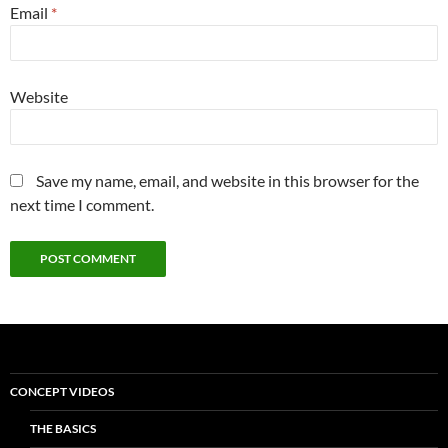
Email
*
Website
Save my name, email, and website in this browser for the
next time I comment.
CONCEPT VIDEOS
THE BASICS