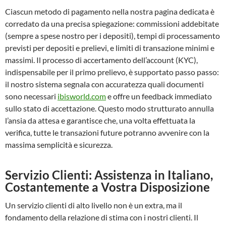
Ciascun metodo di pagamento nella nostra pagina dedicata è
corredato da una precisa spiegazione: commissioni addebitate
(sempre a spese nostro per i depositi), tempi di processamento
previsti per depositi e prelievi, e limiti di transazione minimi e
massimi. Il processo di accertamento dell’account (KYC),
indispensabile per il primo prelievo, è supportato passo passo:
il nostro sistema segnala con accuratezza quali documenti
sono necessari
ibisworld.com
e offre un feedback immediato
sullo stato di accettazione. Questo modo strutturato annulla
l’ansia da attesa e garantisce che, una volta effettuata la
verifica, tutte le transazioni future potranno avvenire con la
massima semplicità e sicurezza.
Servizio Clienti: Assistenza in Italiano,
Costantemente a Vostra Disposizione
Un servizio clienti di alto livello non è un extra, ma il
fondamento della relazione di stima con i nostri clienti. Il