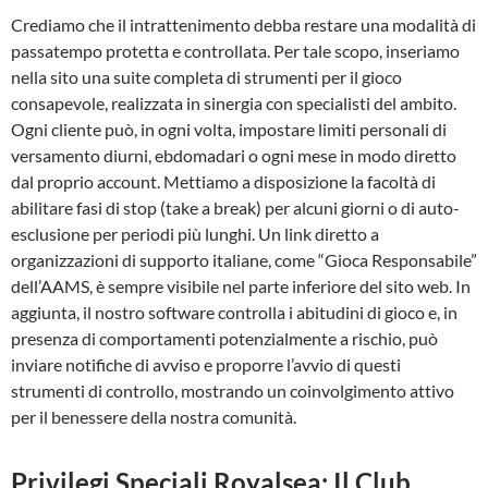
Crediamo che il intrattenimento debba restare una modalità di
passatempo protetta e controllata. Per tale scopo, inseriamo
nella sito una suite completa di strumenti per il gioco
consapevole, realizzata in sinergia con specialisti del ambito.
Ogni cliente può, in ogni volta, impostare limiti personali di
versamento diurni, ebdomadari o ogni mese in modo diretto
dal proprio account. Mettiamo a disposizione la facoltà di
abilitare fasi di stop (take a break) per alcuni giorni o di auto-
esclusione per periodi più lunghi. Un link diretto a
organizzazioni di supporto italiane, come “Gioca Responsabile”
dell’AAMS, è sempre visibile nel parte inferiore del sito web. In
aggiunta, il nostro software controlla i abitudini di gioco e, in
presenza di comportamenti potenzialmente a rischio, può
inviare notifiche di avviso e proporre l’avvio di questi
strumenti di controllo, mostrando un coinvolgimento attivo
per il benessere della nostra comunità.
Privilegi Speciali Royalsea: Il Club