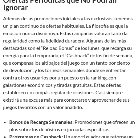
Ignorar
Además de las promociones iniciales y las exclusivas, tenemos
un plan continuo de ofertas habituales. La filosofía es que la
emoción nunca disminuya. Estas campañas valoran tanto la
regularidad como la fidelidad duradera. Algunas de las más
destacadas son el “Reload Bonus” de los lunes, que recarga su
energía para la temporada, el “Cashback” de los fin de semana,
que compensa los altibajos del juego con un tanto por ciento
de devolución, y los torneos semanales donde se enfrentan
contra otros usuarios por un puesto en la ranking, con
galardones económicos y tiradas gratuitas. Estas ofertas
establecen un compás regular de ocasiones. Casi siempre
existirá una excusa más para conectarse y aprovechar de sus
juegos favoritos con un valor añadido.
Bonos de Recarga Semanales:
Promociones que ofrecen un
plus sobre los depósitos en jornadas específicas.
Programas de Cashback:
Un amortiguador que retorna un