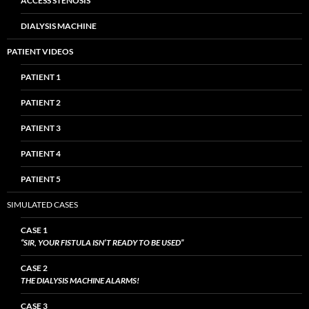
ACCESS STENOSIS
DIALYSIS MACHINE
PATIENT VIDEOS
PATIENT 1
PATIENT 2
PATIENT 3
PATIENT 4
PATIENT 5
SIMULATED CASES
CASE 1
“SIR, YOUR FISTULA ISN’T READY TO BE USED”
CASE 2
THE DIALYSIS MACHINE ALARMS!
CASE 3