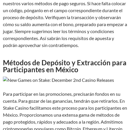
nuestros varios métodos de pago seguros. Si hace falta colocar
un código, pónganlo en el campo correspondiente durante el
proceso de depósito. Verifiquen la transacción y observarán
cómo su saldo aumenta con el bono, preparado para empezar a
jugar. Siempre sugerimos leer los términos y condiciones
correspondientes. Así sabrán los requisitos de apuesta y
podrán aprovechar sin contratiempos.
Métodos de Depósito y Extracción para
Participantes en México
Para participar en las promociones, precisarán fondos en su
cuenta. Para gozar de las ganancias, tendrán que retirarlos. En
Stake Casino facilitamos este proceso para los participantes en
México. Proporcionamos una extensa gama de métodos de
pago protegidos, rápidos y adecuados a la región. Admitimos
criptomonedas populares como Bitcoin, Ethereum y Litecoin,