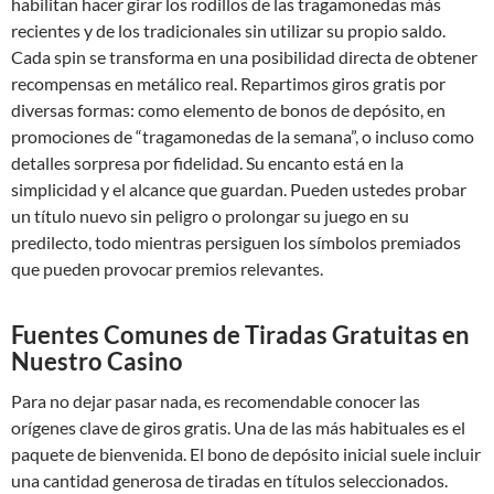
habilitan hacer girar los rodillos de las tragamonedas más
recientes y de los tradicionales sin utilizar su propio saldo.
Cada spin se transforma en una posibilidad directa de obtener
recompensas en metálico real. Repartimos giros gratis por
diversas formas: como elemento de bonos de depósito, en
promociones de “tragamonedas de la semana”, o incluso como
detalles sorpresa por fidelidad. Su encanto está en la
simplicidad y el alcance que guardan. Pueden ustedes probar
un título nuevo sin peligro o prolongar su juego en su
predilecto, todo mientras persiguen los símbolos premiados
que pueden provocar premios relevantes.
Fuentes Comunes de Tiradas Gratuitas en
Nuestro Casino
Para no dejar pasar nada, es recomendable conocer las
orígenes clave de giros gratis. Una de las más habituales es el
paquete de bienvenida. El bono de depósito inicial suele incluir
una cantidad generosa de tiradas en títulos seleccionados.