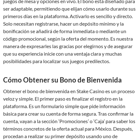
juegos de mesa y opciones en vivo. El bono está diseñado para
ser adaptable, permitiendo que elijan cómo usarlo durante sus
primeros días en la plataforma. Activarlo es sencillo y directo.
Solo necesitan registrarse, hacer un depósito mínimo y la
bonificación se añadirá de forma inmediata o mediante un
código promocional, según la oferta del momento. Es nuestra
manera de expresarles las gracias por elegirnos y de asegurar
que su experiencia inicie con una ventaja clara y muchas
posibilidades para localizar sus juegos predilectos.
Cómo Obtener su Bono de Bienvenida
Obtener el bono de bienvenida en Stake Casino es un proceso
veloz y simple. El primer paso es finalizar el registro en la
plataforma. Es un formulario simple que pide información
básica para crear su cuenta de forma segura. Tras confirmar la
cuenta, vayan a la sección ‘Promociones’ o ‘Caja’ para saber los
términos concretos de la oferta actual para México. Después,
procedan a realizar su primer depósito usando uno de