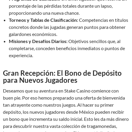
porcentaje de las pérdidas totales durante un lapso,
proporcionando una nueva chance.
Torneos y Tablas de Clasificación:
Competencias en títulos
concretos donde las jugadas generan puntos para obtener
galardones económicos.
Misiones y Desafíos Diarios:
Objetivos sencillos que, al
completarse, conceden beneficios inmediatos o puntos de
experiencia.
Gran Recepción: El Bono de Depósito
para Nuevos Jugadores
Deseamos que su aventura en Stake Casino comience con
buen pie. Por eso hemos preparado una oferta de bienvenida
tan atrayente como nuestros juegos. Al hacer su primer
depósito, los nuevos jugadores desde México pueden recibir
un bono que incrementa su saldo inicial. Esto les da más dinero
para descubrir nuestra vasta colección de tragamonedas,