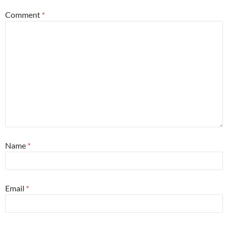
Comment
*
Name
*
Email
*