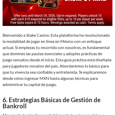
Bienvenido a Stake Casino. Esta plataforma ha revolucionado
la modalidad de jugar en línea en México con un enfoque
actual. Si empiezas tu recorrido con nosotros, es fundamental
que domines las pautas esenciales y adoptes prácticas de
juego sensatos desde el inicio. Esta guía práctica está diseñada
para jugadores novatos del país. Abordaremos lo básico para
que tu vivencia sea confiable y entretenida. Te explicaremos
desde cómo ingresar MXN hasta algunas técnicas para
administrar tu capital de juego.
6. Estrategias Básicas de Gestión de
Bankroll