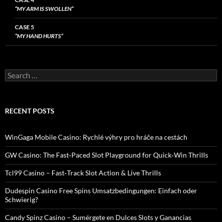
“MY ARM IS SWOLLEN”
CASE 5
“MY HAND HURTS”
Search
for:
RECENT POSTS
WinGaga Mobile Casino: Rychlé výhry pro hráče na cestách
GW Casino: The Fast‑Paced Slot Playground for Quick‑Win Thrills
Tcl99 Casino – Fast‑Track Slot Action & Live Thrills
Dudespin Casino Free Spins Umsatzbedingungen: Einfach oder
Schwierig?
Candy Spinz Casino – Sumérgete en Dulces Slots y Ganancias