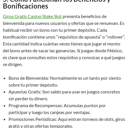
Bonificaciones
Giros Gratis Casino Stake Slot
presenta beneficios de
bienvenida para nuevos usuarios y ofertas que se renuevan. Es
habitual recibir un bono con tu primer depósito. Cada
bonificación contiene unos “requisitos de apuesta” o “rollover”.
Esta cantidad indica cuántas veces tienes que jugar el monto
del bono antes de sacar las ganancias. Si juegas desde México,
es clave que consultes estos requisitos y conozcas a qué juegos
se dirigen.
Bono de Bienvenida: Normalmente es un tanto por ciento
sobre tu primer depósito.
Apuestas Gratis: Son saldo para usar en juegos concretos
sin perder tu dinero.
Programa de Recompensas: Acumulas puntos por
participar y luego los canjeas por ventajas.
Promociones Periódicas: Aquí entran torneos de slots, giros
gratis y otras ofertas temporales.