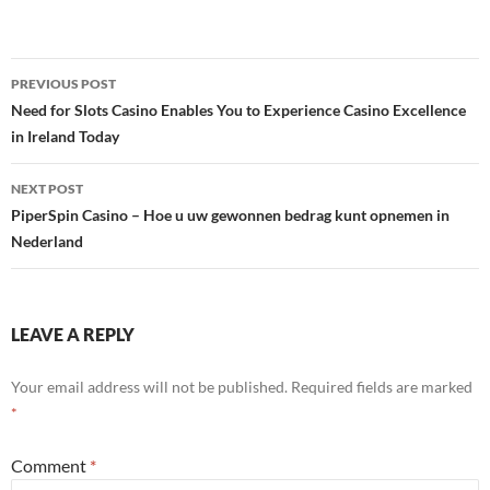
Post
PREVIOUS POST
navigation
Need for Slots Casino Enables You to Experience Casino Excellence
in Ireland Today
NEXT POST
PiperSpin Casino – Hoe u uw gewonnen bedrag kunt opnemen in
Nederland
LEAVE A REPLY
Your email address will not be published.
Required fields are marked
*
Comment
*