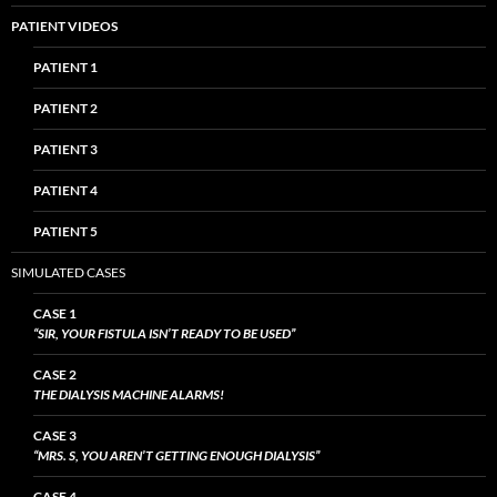
PATIENT VIDEOS
PATIENT 1
PATIENT 2
PATIENT 3
PATIENT 4
PATIENT 5
SIMULATED CASES
CASE 1
“SIR, YOUR FISTULA ISN’T READY TO BE USED”
CASE 2
THE DIALYSIS MACHINE ALARMS!
CASE 3
“MRS. S, YOU AREN’T GETTING ENOUGH DIALYSIS”
CASE 4