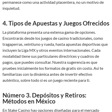
permanece como una actividad placentera, no un motivo de
inquietud.
4. Tipos de Apuestas y Juegos Ofrecidos
La plataforma presenta una extensa gama de opciones.
Encontrarás desde los juegos de casino tradicionales, como
tragaperras, veintiuno y rueda, hasta apuestas deportivas que
incluyen la Liga MX y otros eventos internacionales. Cada
modalidad tiene sus particulares directrices y cuadros de
pagos, que puedes consultar. Nuestra sugerencia es que
pruebes inicialmente los formatos de gratis sin costo. Así te
familiarizas con la dinámica antes de invertir efectivo
auténtico, sobre todo si es un juego reciente para ti.
Número 3. Depósitos y Retiros:
Métodos en México
En Stake Casino hay opciones diseñadas para el mercado