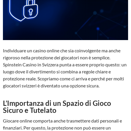
Individuare un casino online che sia coinvolgente ma anche
rigoroso nella protezione dei giocatori non è semplice.
Spinstein Casino in Svizzera punta a essere proprio questo: un
luogo dove il divertimento si combina a regole chiare e
protezione reale. Scopriamo come ci arriva e perché per molti
giocatori svizzeri è diventato una opzione sicura.
L’Importanza di un Spazio di Gioco
Sicuro e Tutelato
Giocare online comporta anche trasmettere dati personali e
finanziari. Per questo, la protezione non può essere un