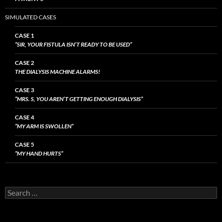
SIMULATED CASES
CASE 1
“SIR, YOUR FISTULA ISN’T READY TO BE USED”
CASE 2
THE DIALYSIS MACHINE ALARMS!
CASE 3
“MRS. S, YOU AREN’T GETTING ENOUGH DIALYSIS”
CASE 4
“MY ARM IS SWOLLEN”
CASE 5
“MY HAND HURTS”
Search
for: