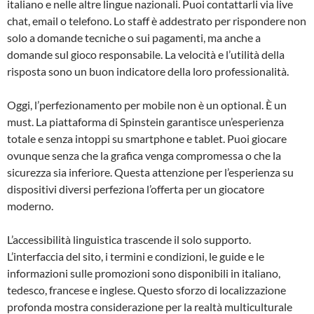
italiano e nelle altre lingue nazionali. Puoi contattarli via live
chat, email o telefono. Lo staff è addestrato per rispondere non
solo a domande tecniche o sui pagamenti, ma anche a
domande sul gioco responsabile. La velocità e l’utilità della
risposta sono un buon indicatore della loro professionalità.
Oggi, l’perfezionamento per mobile non è un optional. È un
must. La piattaforma di Spinstein garantisce un’esperienza
totale e senza intoppi su smartphone e tablet. Puoi giocare
ovunque senza che la grafica venga compromessa o che la
sicurezza sia inferiore. Questa attenzione per l’esperienza su
dispositivi diversi perfeziona l’offerta per un giocatore
moderno.
L’accessibilità linguistica trascende il solo supporto.
L’interfaccia del sito, i termini e condizioni, le guide e le
informazioni sulle promozioni sono disponibili in italiano,
tedesco, francese e inglese. Questo sforzo di localizzazione
profonda mostra considerazione per la realtà multiculturale