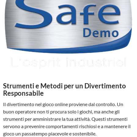
Strumenti e Metodi per un Divertimento
Responsabile
Il divertimento nel gioco online proviene dal controllo. Un
buon operatore non ti procura solo i giochi, ma anche gli
strumenti per amministrare la tua attività. Questi strumenti
servono a prevenire comportamenti rischiosi e a mantenere il
gioco un passatempo piacevole e sostenibile.