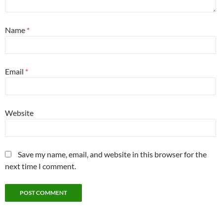
Name
*
Email
*
Website
Save my name, email, and website in this browser for the
next time I comment.