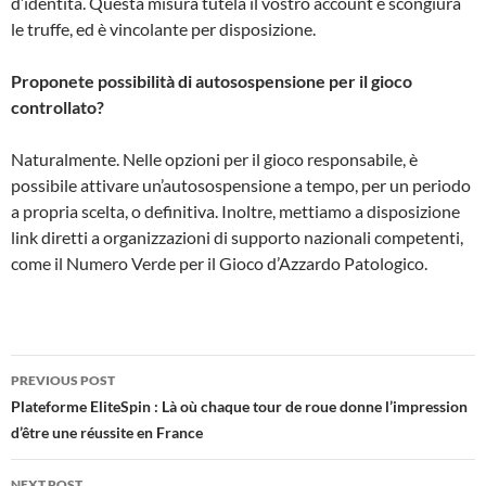
d’identità. Questa misura tutela il vostro account e scongiura
le truffe, ed è vincolante per disposizione.
Proponete possibilità di autosospensione per il gioco
controllato?
Naturalmente. Nelle opzioni per il gioco responsabile, è
possibile attivare un’autosospensione a tempo, per un periodo
a propria scelta, o definitiva. Inoltre, mettiamo a disposizione
link diretti a organizzazioni di supporto nazionali competenti,
come il Numero Verde per il Gioco d’Azzardo Patologico.
Post
PREVIOUS POST
navigation
Plateforme EliteSpin : Là où chaque tour de roue donne l’impression
d’être une réussite en France
NEXT POST