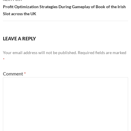
Profit Optimization Strategies During Gameplay of Book of the Irish
Slot across the UK
LEAVE A REPLY
Your email address will not be published.
Required fields are marked
*
Comment
*