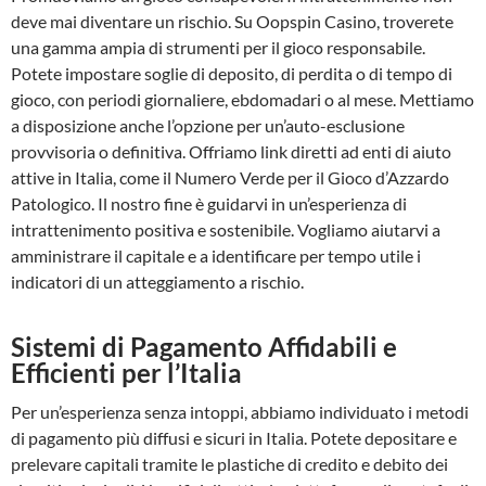
deve mai diventare un rischio. Su Oopspin Casino, troverete
una gamma ampia di strumenti per il gioco responsabile.
Potete impostare soglie di deposito, di perdita o di tempo di
gioco, con periodi giornaliere, ebdomadari o al mese. Mettiamo
a disposizione anche l’opzione per un’auto-esclusione
provvisoria o definitiva. Offriamo link diretti ad enti di aiuto
attive in Italia, come il Numero Verde per il Gioco d’Azzardo
Patologico. Il nostro fine è guidarvi in un’esperienza di
intrattenimento positiva e sostenibile. Vogliamo aiutarvi a
amministrare il capitale e a identificare per tempo utile i
indicatori di un atteggiamento a rischio.
Sistemi di Pagamento Affidabili e
Efficienti per l’Italia
Per un’esperienza senza intoppi, abbiamo individuato i metodi
di pagamento più diffusi e sicuri in Italia. Potete depositare e
prelevare capitali tramite le plastiche di credito e debito dei