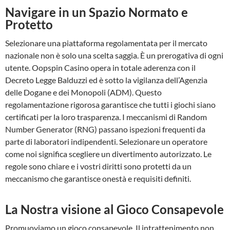
Navigare in un Spazio Normato e
Protetto
Selezionare una piattaforma regolamentata per il mercato
nazionale non è solo una scelta saggia. È un prerogativa di ogni
utente. Oopspin Casino opera in totale aderenza con il
Decreto Legge Balduzzi ed è sotto la vigilanza dell’Agenzia
delle Dogane e dei Monopoli (ADM). Questo
regolamentazione rigorosa garantisce che tutti i giochi siano
certificati per la loro trasparenza. I meccanismi di Random
Number Generator (RNG) passano ispezioni frequenti da
parte di laboratori indipendenti. Selezionare un operatore
come noi significa scegliere un divertimento autorizzato. Le
regole sono chiare e i vostri diritti sono protetti da un
meccanismo che garantisce onestà e requisiti definiti.
La Nostra visione al Gioco Consapevole
Promuoviamo un gioco consapevole. Il intrattenimento non