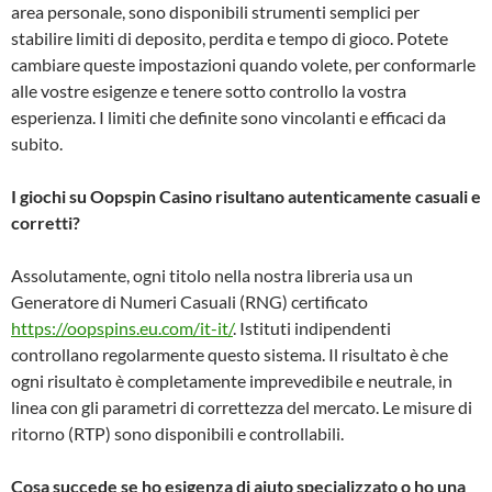
area personale, sono disponibili strumenti semplici per
stabilire limiti di deposito, perdita e tempo di gioco. Potete
cambiare queste impostazioni quando volete, per conformarle
alle vostre esigenze e tenere sotto controllo la vostra
esperienza. I limiti che definite sono vincolanti e efficaci da
subito.
I giochi su Oopspin Casino risultano autenticamente casuali e
corretti?
Assolutamente, ogni titolo nella nostra libreria usa un
Generatore di Numeri Casuali (RNG) certificato
https://oopspins.eu.com/it-it/
. Istituti indipendenti
controllano regolarmente questo sistema. Il risultato è che
ogni risultato è completamente imprevedibile e neutrale, in
linea con gli parametri di correttezza del mercato. Le misure di
ritorno (RTP) sono disponibili e controllabili.
Cosa succede se ho esigenza di aiuto specializzato o ho una