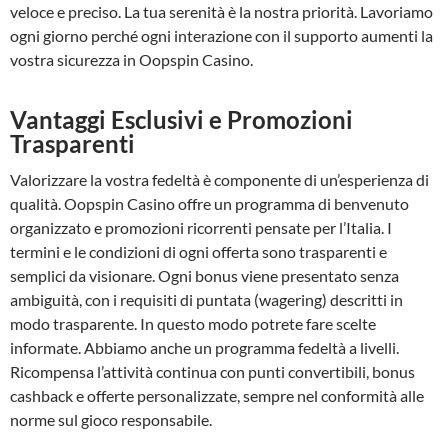
veloce e preciso. La tua serenità è la nostra priorità. Lavoriamo
ogni giorno perché ogni interazione con il supporto aumenti la
vostra sicurezza in Oopspin Casino.
Vantaggi Esclusivi e Promozioni
Trasparenti
Valorizzare la vostra fedeltà è componente di un’esperienza di
qualità. Oopspin Casino offre un programma di benvenuto
organizzato e promozioni ricorrenti pensate per l’Italia. I
termini e le condizioni di ogni offerta sono trasparenti e
semplici da visionare. Ogni bonus viene presentato senza
ambiguità, con i requisiti di puntata (wagering) descritti in
modo trasparente. In questo modo potrete fare scelte
informate. Abbiamo anche un programma fedeltà a livelli.
Ricompensa l’attività continua con punti convertibili, bonus
cashback e offerte personalizzate, sempre nel conformità alle
norme sul gioco responsabile.