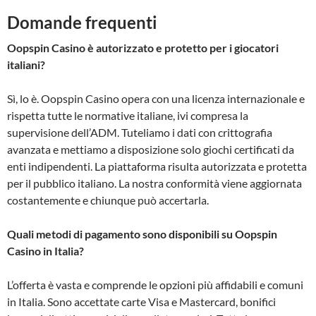
Domande frequenti
Oopspin Casino è autorizzato e protetto per i giocatori
italiani?
Sì, lo è. Oopspin Casino opera con una licenza internazionale e
rispetta tutte le normative italiane, ivi compresa la
supervisione dell’ADM. Tuteliamo i dati con crittografia
avanzata e mettiamo a disposizione solo giochi certificati da
enti indipendenti. La piattaforma risulta autorizzata e protetta
per il pubblico italiano. La nostra conformità viene aggiornata
costantemente e chiunque può accertarla.
Quali metodi di pagamento sono disponibili su Oopspin
Casino in Italia?
L’offerta è vasta e comprende le opzioni più affidabili e comuni
in Italia. Sono accettate carte Visa e Mastercard, bonifici