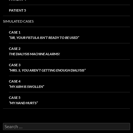
PATIENT 5
SIMULATED CASES
CASE 1
“SIR, YOUR FISTULA ISN’T READY TO BE USED”
CASE 2
THE DIALYSIS MACHINE ALARMS!
CASE 3
“MRS. S, YOU AREN’T GETTING ENOUGH DIALYSIS”
CASE 4
“MY ARM IS SWOLLEN”
CASE 5
“MY HAND HURTS”
Search
for: