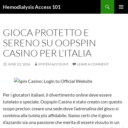
Skip
Search
Hemodialysis Access 101
to
PRIMAR
content
MENU
GIOCA PROTETTO E
SERENO SU OOPSPIN
CASINO PER L’ITALIA
JUNE 22, 2026
SYSTEM ACCOUNT
LEAVE A COMMENT
Per i giocatori italiani, il divertimento online deve essere
tutelato e speciale. Oopspin Casino è stato creato con questo
scopo preciso: creare una sede dove l’adrenalina del gioco si
combina alla tutela più affidabile. Siamo certi che il gioco
d’azzardo sia una passione che merita di essere vissuto in un