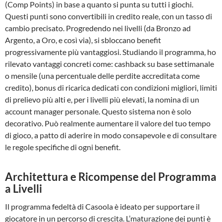
(Comp Points) in base a quanto si punta su tutti i giochi.
Questi punti sono convertibili in credito reale, con un tasso di
cambio precisato. Progredendo nei livelli (da Bronzo ad
Argento, a Oro, e così via), si sbloccano benefit
progressivamente più vantaggiosi. Studiando il programma, ho
rilevato vantaggi concreti come: cashback su base settimanale
o mensile (una percentuale delle perdite accreditata come
credito), bonus di ricarica dedicati con condizioni migliori, limiti
di prelievo più alti e, per i livelli più elevati, la nomina di un
account manager personale. Questo sistema non è solo
decorativo. Può realmente aumentare il valore del tuo tempo
di gioco, a patto di aderire in modo consapevole e di consultare
le regole specifiche di ogni benefit.
Architettura e Ricompense del Programma
a Livelli
Il programma fedeltà di Casoola è ideato per supportare il
giocatore in un percorso di crescita. L’maturazione dei punti è