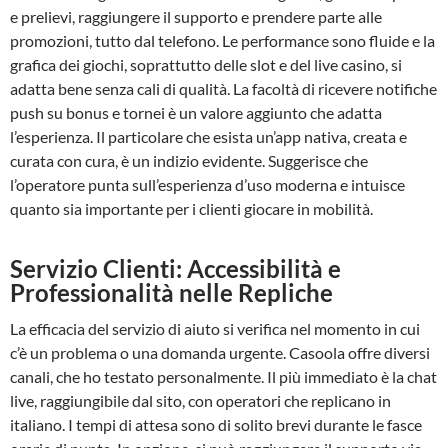
e prelievi, raggiungere il supporto e prendere parte alle
promozioni, tutto dal telefono. Le performance sono fluide e la
grafica dei giochi, soprattutto delle slot e del live casino, si
adatta bene senza cali di qualità. La facoltà di ricevere notifiche
push su bonus e tornei è un valore aggiunto che adatta
l’esperienza. Il particolare che esista un’app nativa, creata e
curata con cura, è un indizio evidente. Suggerisce che
l’operatore punta sull’esperienza d’uso moderna e intuisce
quanto sia importante per i clienti giocare in mobilità.
Servizio Clienti: Accessibilità e
Professionalità nelle Repliche
La efficacia del servizio di aiuto si verifica nel momento in cui
c’è un problema o una domanda urgente. Casoola offre diversi
canali, che ho testato personalmente. Il più immediato è la chat
live, raggiungibile dal sito, con operatori che replicano in
italiano. I tempi di attesa sono di solito brevi durante le fasce