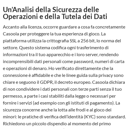
Un’Analisi della Sicurezza delle
Operazioni e della Tutela dei Dati
Accanto alla licenza, occorre guardare a cosa fa concretamente
Casoola per proteggere la tua esperienza di gioco. La
piattaforma utilizza la crittografia SSL a 256 bit, lo norma del
settore. Questo sistema codifica ogni trasferimento di
informazioni tra il tuo apparecchio e i loro server, rendendo
incomprensibili dati personali come password, numeri di carta
e operazioni di denaro. Ho verificato direttamente che la
connessione è affidabile e che le linee guida sulla privacy sono
chiare e seguono il GDPR, il decreto europeo. Casoola dichiara
di non condividere i dati personali con terze parti senza il tuo
permesso, a parte i casi stabiliti dalla legge o necessari per
fornire i servizi (ad esempio con gli istituti di pagamento). La
sicurezza concerne anche la lotta alle frodi e al gioco dei
minori: le pratiche di verifica dell’identità (KYC) sono standard.
Richiedono un piccolo dispendio al momento del primo