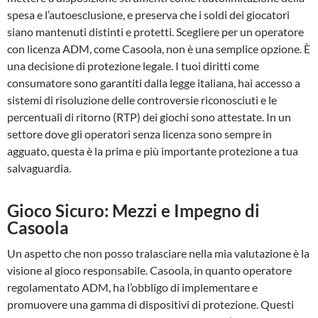
spesa e l’autoesclusione, e preserva che i soldi dei giocatori
siano mantenuti distinti e protetti. Scegliere per un operatore
con licenza ADM, come Casoola, non è una semplice opzione. È
una decisione di protezione legale. I tuoi diritti come
consumatore sono garantiti dalla legge italiana, hai accesso a
sistemi di risoluzione delle controversie riconosciuti e le
percentuali di ritorno (RTP) dei giochi sono attestate. In un
settore dove gli operatori senza licenza sono sempre in
agguato, questa è la prima e più importante protezione a tua
salvaguardia.
Gioco Sicuro: Mezzi e Impegno di
Casoola
Un aspetto che non posso tralasciare nella mia valutazione è la
visione al gioco responsabile. Casoola, in quanto operatore
regolamentato ADM, ha l’obbligo di implementare e
promuovere una gamma di dispositivi di protezione. Questi