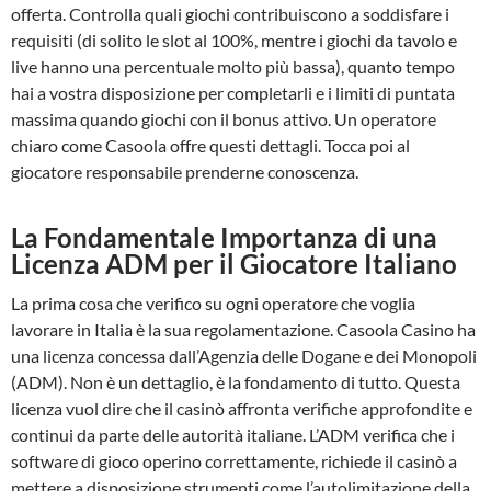
offerta. Controlla quali giochi contribuiscono a soddisfare i
requisiti (di solito le slot al 100%, mentre i giochi da tavolo e
live hanno una percentuale molto più bassa), quanto tempo
hai a vostra disposizione per completarli e i limiti di puntata
massima quando giochi con il bonus attivo. Un operatore
chiaro come Casoola offre questi dettagli. Tocca poi al
giocatore responsabile prenderne conoscenza.
La Fondamentale Importanza di una
Licenza ADM per il Giocatore Italiano
La prima cosa che verifico su ogni operatore che voglia
lavorare in Italia è la sua regolamentazione. Casoola Casino ha
una licenza concessa dall’Agenzia delle Dogane e dei Monopoli
(ADM). Non è un dettaglio, è la fondamento di tutto. Questa
licenza vuol dire che il casinò affronta verifiche approfondite e
continui da parte delle autorità italiane. L’ADM verifica che i
software di gioco operino correttamente, richiede il casinò a
mettere a disposizione strumenti come l’autolimitazione della