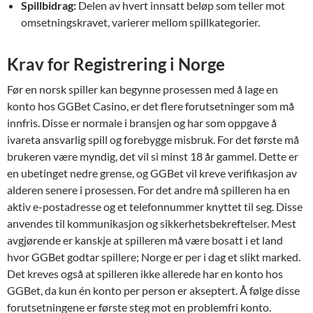
Spillbidrag:
Delen av hvert innsatt beløp som teller mot
omsetningskravet, varierer mellom spillkategorier.
Krav for Registrering i Norge
Før en norsk spiller kan begynne prosessen med å lage en
konto hos GGBet Casino, er det flere forutsetninger som må
innfris. Disse er normale i bransjen og har som oppgave å
ivareta ansvarlig spill og forebygge misbruk. For det første må
brukeren være myndig, det vil si minst 18 år gammel. Dette er
en ubetinget nedre grense, og GGBet vil kreve verifikasjon av
alderen senere i prosessen. For det andre må spilleren ha en
aktiv e-postadresse og et telefonnummer knyttet til seg. Disse
anvendes til kommunikasjon og sikkerhetsbekreftelser. Mest
avgjørende er kanskje at spilleren må være bosatt i et land
hvor GGBet godtar spillere; Norge er per i dag et slikt marked.
Det kreves også at spilleren ikke allerede har en konto hos
GGBet, da kun én konto per person er akseptert. Å følge disse
forutsetningene er første steg mot en problemfri konto.