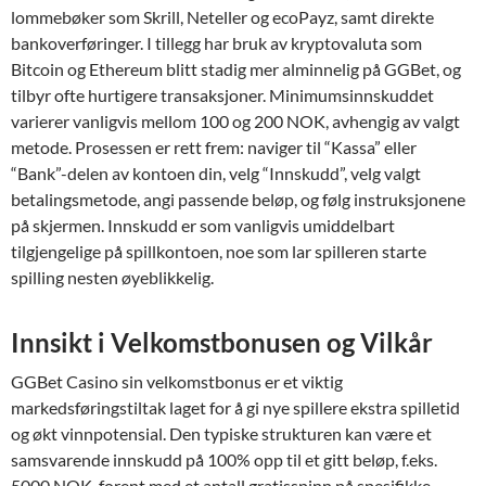
lommebøker som Skrill, Neteller og ecoPayz, samt direkte
bankoverføringer. I tillegg har bruk av kryptovaluta som
Bitcoin og Ethereum blitt stadig mer alminnelig på GGBet, og
tilbyr ofte hurtigere transaksjoner. Minimumsinnskuddet
varierer vanligvis mellom 100 og 200 NOK, avhengig av valgt
metode. Prosessen er rett frem: naviger til “Kassa” eller
“Bank”-delen av kontoen din, velg “Innskudd”, velg valgt
betalingsmetode, angi passende beløp, og følg instruksjonene
på skjermen. Innskudd er som vanligvis umiddelbart
tilgjengelige på spillkontoen, noe som lar spilleren starte
spilling nesten øyeblikkelig.
Innsikt i Velkomstbonusen og Vilkår
GGBet Casino sin velkomstbonus er et viktig
markedsføringstiltak laget for å gi nye spillere ekstra spilletid
og økt vinnpotensial. Den typiske strukturen kan være et
samsvarende innskudd på 100% opp til et gitt beløp, f.eks.
5000 NOK, forent med et antall gratisspinn på spesifikke