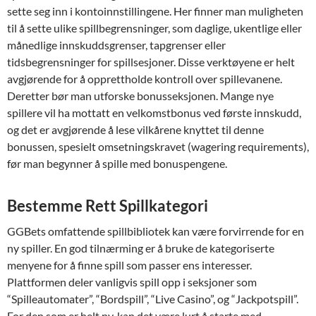
sette seg inn i kontoinnstillingene. Her finner man muligheten
til å sette ulike spillbegrensninger, som daglige, ukentlige eller
månedlige innskuddsgrenser, tapgrenser eller
tidsbegrensninger for spillsesjoner. Disse verktøyene er helt
avgjørende for å opprettholde kontroll over spillevanene.
Deretter bør man utforske bonusseksjonen. Mange nye
spillere vil ha mottatt en velkomstbonus ved første innskudd,
og det er avgjørende å lese vilkårene knyttet til denne
bonussen, spesielt omsetningskravet (wagering requirements),
før man begynner å spille med bonuspengene.
Bestemme Rett Spillkategori
GGBets omfattende spillbibliotek kan være forvirrende for en
ny spiller. En god tilnærming er å bruke de kategoriserte
menyene for å finne spill som passer ens interesser.
Plattformen deler vanligvis spill opp i seksjoner som
“Spilleautomater”, “Bordspill”, “Live Casino”, og “Jackpotspill”.
For den som er helt ny, kan det være lurt å starte med