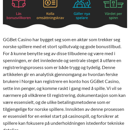
GGBet Casino har bygget seg som en aktør som trekker seg
norske spillere med et stort spillutvalg og gode bonustilbud.
For å kunne benytte seg av disse tilbudene og være med i
spenningen, er det innledende og sentrale steget å utføre en
registreringsprosess som er både trygg og tydelig. Denne
artikkelen gir en analytisk gjennomgang av hvordan ferske
brukere i Norge kan registrere en konto hos GGBet Casino,
sette inn penger, og komme raskt i gang med å spille. Vi vil se
nærmere på vilkårene til registrering, dokumentasjon som kan
være essensielt, og de ulike betalingsmetodene som er
tilgjengelige for norske spillere. Innsikten av denne prosessen
er essensiell for en enkel start på casinospill, og forsikrer at
spillere kan fokusere på underholdningen istedenfor tekniske
detaljer.