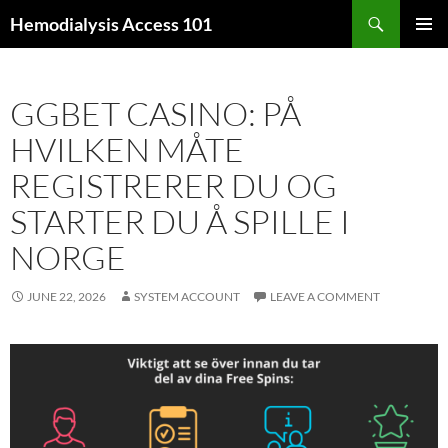
Skip
Search
Hemodialysis Access 101
to
PRIMAR
content
MENU
GGBET CASINO: PÅ
HVILKEN MÅTE
REGISTRERER DU OG
STARTER DU Å SPILLE I
NORGE
JUNE 22, 2026
SYSTEM ACCOUNT
LEAVE A COMMENT