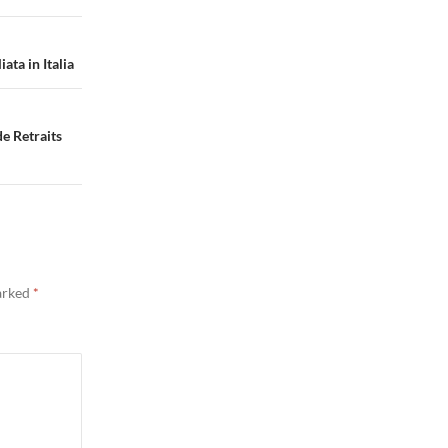
ta in Italia
de Retraits
marked
*