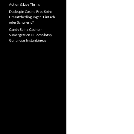
Action & Live Thrills
Dudespin Casino Free Spins
Umsatzbedingungen: Einfach
oder Schwierig?
Candy Spinz Casino –
Sumérgete en Dulces Slots y
Ganancias Instantáneas