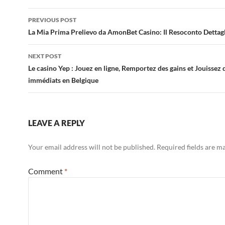
Post
PREVIOUS POST
navigation
La Mia Prima Prelievo da AmonBet Casino: Il Resoconto Dettaglia
NEXT POST
Le casino Yep : Jouez en ligne, Remportez des gains et Jouissez 
immédiats en Belgique
LEAVE A REPLY
Your email address will not be published.
Required fields are 
Comment
*