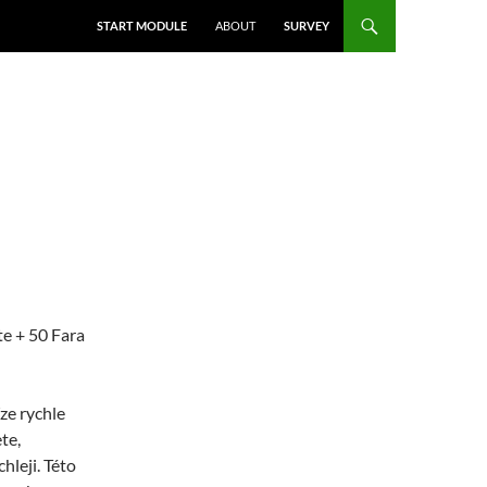
START MODULE
ABOUT
SURVEY
ze rychle
ete,
hleji. Této