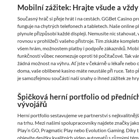
Mobilní zážitek: Hrajte všude a vždy
Současný hráč si přeje hrát i na cestách. GGBet Casino pr
funguje na chytrých telefonech a tabletech. Naše online p
plynule přizpůsobí každé displeji. Nemusíte nic stahovat, 
rovnou v prohlížeči vašeho přístroje. Tím získáte kompletn
všem hrám, možnostem platby i podpoře zákazníků. Mobil
funkčností vůbec neomezuje oproti té počítačové. Tak v
žádná možnost na výhru. Ať jste v čekárně u lékaře nebo
doma, vaše oblíbené kasino máte neustále při ruce. Tato p
je samozřejmou součástí naší snahy o ihned zážitek ze hry
Špičková herní portfolio od předníc
vývojářů
Herní portfolio sestavujeme ve partnerství s nejkvalitnějš
na trhu. Mezi našimi spolupracovníky najdete značky jak
Play’n GO, Pragmatic Play nebo Evolution Gaming. Díky 
objevíte desítky kvalitních video automatů s různými tém