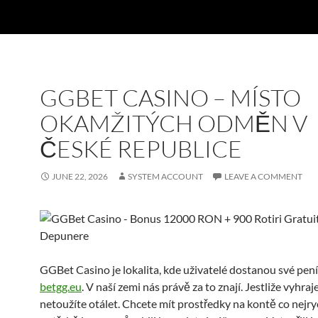
GGBET CASINO – MÍSTO
OKAMŽITÝCH ODMĚN V
ČESKÉ REPUBLICE
JUNE 22, 2026
SYSTEM ACCOUNT
LEAVE A COMMENT
GGBet Casino je lokalita, kde uživatelé dostanou své pení
betgg.eu
. V naší zemi nás právě za to znají. Jestliže vyhraj
netoužíte otálet. Chcete mít prostředky na kontě co nejryc