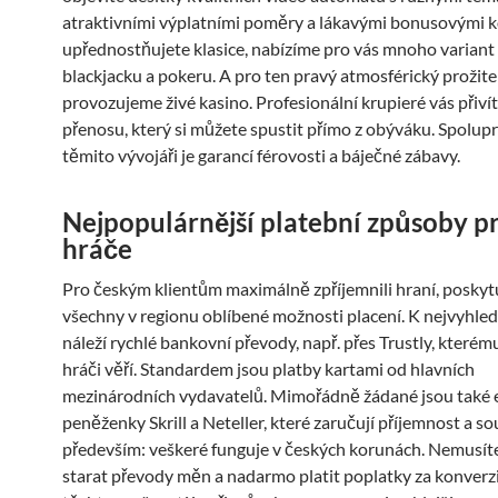
atraktivními výplatními poměry a lákavými bonusovými k
upřednostňujete klasice, nabízíme pro vás mnoho variant 
blackjacku a pokeru. A pro ten pravý atmosférický prožit
provozujeme živé kasino. Profesionální krupieré vás přivít
přenosu, který si můžete spustit přímo z obýváku. Spolupr
těmito vývojáři je garancí férovosti a báječné zábavy.
Nejpopulárnější platební způsoby p
hráče
Pro českým klientům maximálně zpříjemnili hraní, posky
všechny v regionu oblíbené možnosti placení. K nejvyhle
náleží rychlé bankovní převody, např. přes Trustly, které
hráči věří. Standardem jsou platby kartami od hlavních
mezinárodních vydavatelů. Mimořádně žádané jsou také 
peněženky Skrill a Neteller, které zaručují příjemnost a s
především: veškeré funguje v českých korunách. Nemusíte
starat převody měn a nadarmo platit poplatky za konverzi