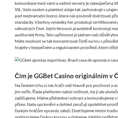
komunikace mezi vámi a našimi servery je zabezpečena š
SSL. Vaše osobní a platební údaje tak zachovávají v utaje
pod mezinárodní licencí, která nás povinně dodržovat pří
standardy. Všechny výsledky her produkují certifikované
náhodných čísel. Jejich férovost pravidelně kontrolují nez
auditorské firmy. Tato upřímnost je jádrem naší důvěryho
Máte možnost se tak koncentrovat čistě na hru s přesvěd
hrajete v bezpečném a regulovaném prostředí, které střeží
Čím je GGBet Casino originálním v 
Na českém trhu si nás hráči váží hlavně pro poctivost a oc
jim vstříc. Řada platforem nabízí svižnost, my ji ale skut
zajišťujeme. Máme přehledné rozhraní a komunikujeme s 
přímo. Naše oprávnění a dohled zaručují spolehlivé prostř
českým hráčům opravdu záleží. Dodržujeme místní tradic
podporujeme českou korunu a chápeme zdejším potřebá