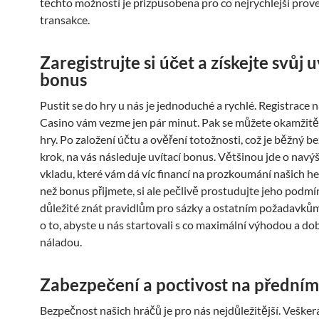
těchto možností je přizpůsobena pro co nejrychlejší prov
transakce.
Zaregistrujte si účet a získejte svůj u
bonus
Pustit se do hry u nás je jednoduché a rychlé. Registrace
Casino vám vezme jen pár minut. Pak se můžete okamžitě
hry. Po založení účtu a ověření totožnosti, což je běžný 
krok, na vás následuje uvítací bonus. Většinou jde o navý
vkladu, které vám dá víc financí na prozkoumání našich he
než bonus přijmete, si ale pečlivě prostudujte jeho podmí
důležité znát pravidlům pro sázky a ostatním požadavků
o to, abyste u nás startovali s co maximální výhodou a do
náladou.
Zabezpečení a poctivost na předním
Bezpečnost našich hráčů je pro nás nejdůležitější. Vešker