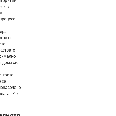
алгоритми
 си в
 и
 процеса.
мира
игри не
ато
частвате
ксимално
т дома си.
, които
а са
еленасочено
алагане” и
талното