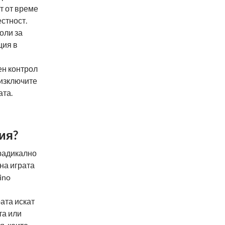
т от време
стност.
оли за
ция в
ен контрол
 изключите
ата.
ия?
 радикално
на играта
ino
ата искат
та или