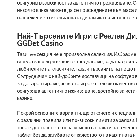
осигурим възможност за автентично преживяване. С
няколко клика можете да се присъедините към маса и
напрежението и социалната динамика на истинско ка
Най-Търсените Игри с Реален Ди
GGBet Casino
Тази live секция не е произволна селекция. Избрахме
внимателно игрите, които предлагаме, за да задовол
любителите на класиките, така и търсачите на нещо н
Сътрудничим с най-добрите доставчици на софтуер в
за да гарантираме, че всяка игра е с високо качество 
осигурява автентично изживяване, достойно за исти
казино.
Покрай основните варианти, ще откриете и специалн
с различни правила или по-високи лимити за залози.
това е достъпно както на компютър, така и на телефо
таблет без да загубвате от качеството на картината и 