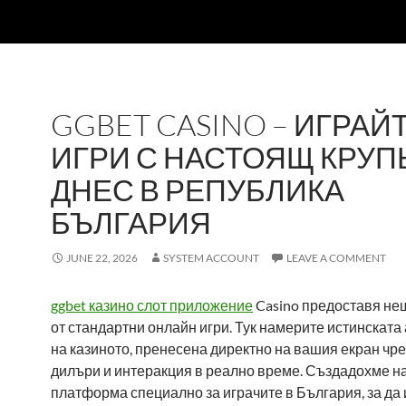
GGBET CASINO – ИГРАЙ
ИГРИ С НАСТОЯЩ КРУП
ДНЕС В РЕПУБЛИКА
БЪЛГАРИЯ
JUNE 22, 2026
SYSTEM ACCOUNT
LEAVE A COMMENT
ggbet казино слот приложение
Casino предоставя не
от стандартни онлайн игри. Тук намерите истинскат
на казиното, пренесена директно на вашия екран чр
дилъри и интеракция в реално време. Създадохме 
платформа специално за играчите в България, за да