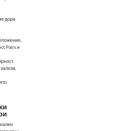
ме дори
положение,
ct Pairs и
ярност.
залози,
ято
ки
ри
онален