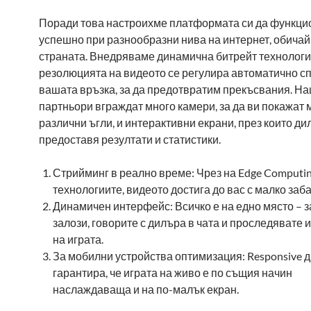
Поради това настроихме платформата си да функци
успешно при разнообразни нива на интернет, обичай
страната. Внедряваме динамична битрейт технологи
резолюцията на видеото се регулира автоматично с
вашата връзка, за да предотвратим прекъсвания. Н
партньори вграждат много камери, за да ви покажат 
различни ъгли, и интерактивни екрани, през които д
предоставя резултати и статистики.
Стрийминг в реално време: Чрез на Edge Computi
технологиите, видеото достига до вас с малко заб
Динамичен интерфейс: Всичко е на едно място – з
залози, говорите с дилъра в чата и проследявате 
на играта.
За мобилни устройства оптимизация: Responsive 
гарантира, че играта на живо е по същия начин
наслаждаваща и на по-малък екран.