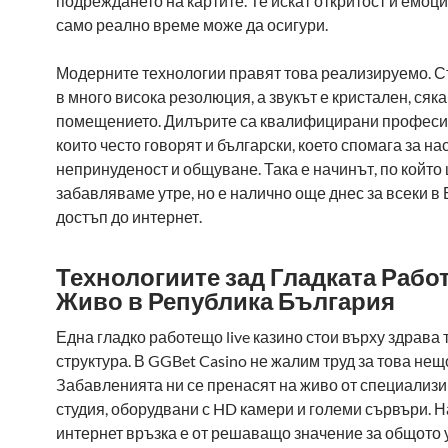
подреждането на картите. Те искат откритост и емоци
само реално време може да осигури.
Модерните технологии правят това реализируемо. С
в много висока резолюция, а звукът е кристален, сяка
помещението. Дилърите са квалифицирани професи
които често говорят и български, което спомага за на
непринуденост и общуване. Така е начинът, по който
забавляваме утре, но е налично още днес за всеки в
достъп до интернет.
Технологиите зад Гладката Работ
Живо в Република България
Една гладко работещо live казино стои върху здрава
структура. В GGBet Casino не жалим труд за това нещ
Забавленията ни се пренасят на живо от специализ
студия, оборудвани с HD камери и големи сървъри. 
интернет връзка е от решаващо значение за общото 