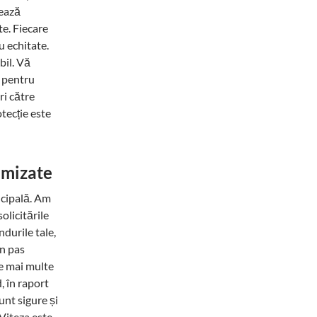
țează
te. Fiecare
u echitate.
bil. Vă
i pentru
ri către
otecție este
imizate
ncipală. Am
olicitările
ndurile tale,
un pas
le mai multe
, în raport
unt sigure și
Viteza este