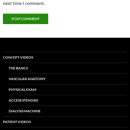
next time I comment.
CONCEPT VIDEOS
THE BASICS
VASCULAR ANATOMY
PHYSICAL EXAM
ACCESS STENOSIS
DIALYSIS MACHINE
PATIENT VIDEOS