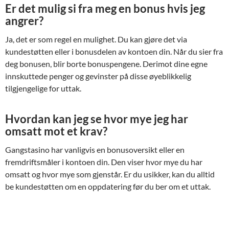
Er det mulig si fra meg en bonus hvis jeg
angrer?
Ja, det er som regel en mulighet. Du kan gjøre det via
kundestøtten eller i bonusdelen av kontoen din. Når du sier fra
deg bonusen, blir borte bonuspengene. Derimot dine egne
innskuttede penger og gevinster på disse øyeblikkelig
tilgjengelige for uttak.
Hvordan kan jeg se hvor mye jeg har
omsatt mot et krav?
Gangstasino har vanligvis en bonusoversikt eller en
fremdriftsmåler i kontoen din. Den viser hvor mye du har
omsatt og hvor mye som gjenstår. Er du usikker, kan du alltid
be kundestøtten om en oppdatering før du ber om et uttak.