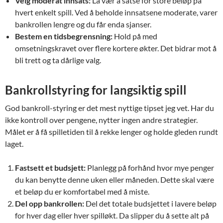
Velg moderat innsats:
La vær å satse for store beløp på
hvert enkelt spill. Ved å beholde innsatsene moderate, varer
bankrollen lengre og du får enda sjanser.
Bestem en tidsbegrensning:
Hold på med
omsetningskravet over flere kortere økter. Det bidrar mot å
bli trett og ta dårlige valg.
Bankrollstyring for langsiktig spill
God bankroll-styring er det mest nyttige tipset jeg vet. Har du
ikke kontroll over pengene, nytter ingen andre strategier.
Målet er å få spilletiden til å rekke lenger og holde gleden rundt
laget.
Fastsett et budsjett:
Planlegg på forhånd hvor mye penger
du kan benytte denne uken eller måneden. Dette skal være
et beløp du er komfortabel med å miste.
Del opp bankrollen:
Del det totale budsjettet i lavere beløp
for hver dag eller hver spilløkt. Da slipper du å sette alt på