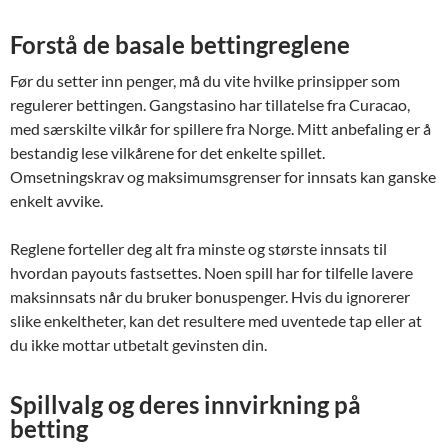
Forstå de basale bettingreglene
Før du setter inn penger, må du vite hvilke prinsipper som
regulerer bettingen. Gangstasino har tillatelse fra Curacao,
med særskilte vilkår for spillere fra Norge. Mitt anbefaling er å
bestandig lese vilkårene for det enkelte spillet.
Omsetningskrav og maksimumsgrenser for innsats kan ganske
enkelt avvike.
Reglene forteller deg alt fra minste og største innsats til
hvordan payouts fastsettes. Noen spill har for tilfelle lavere
maksinnsats når du bruker bonuspenger. Hvis du ignorerer
slike enkeltheter, kan det resultere med uventede tap eller at
du ikke mottar utbetalt gevinsten din.
Spillvalg og deres innvirkning på
betting