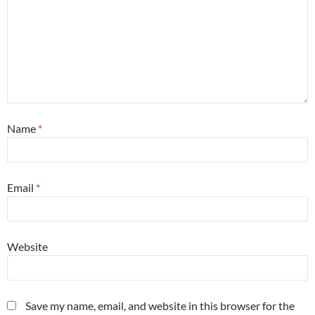
Name
*
Email
*
Website
Save my name, email, and website in this browser for the