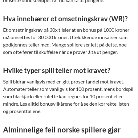
omsette bonusbeløpet før du kan ta ut pengene.
Hva innebærer et omsetningskrav (WR)?
Et omsetningskrav på 30x tilsier at en bonus på 1000 kroner
må omsettes for 30 000 kroner. Utelukkende innsatser som
godkjennes teller med. Mange spillere ser lett på dette, noe
som ofte fører til skuffelse når de prøver å ta ut penger.
Hvilke typer spill teller mot kravet?
Spill bidrar vanligvis med en gitt prosentandel mot kravet.
Automater teller som vanligvis for 100 prosent, mens bordspill
som blackjack eller rulette kan regnes for 10 prosent eller
mindre. Les alltid bonusvilkårene for å se den korrekte listen
og prosenttallene.
Alminnelige feil norske spillere gjør