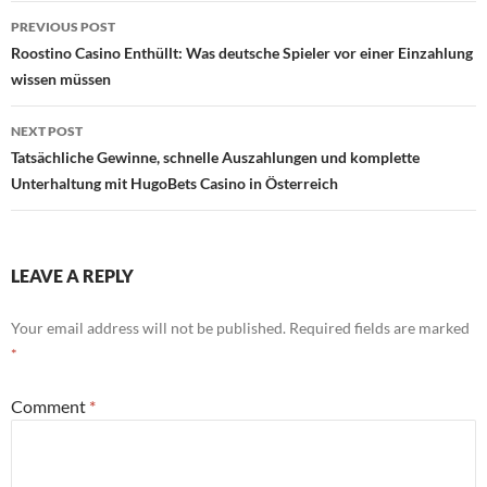
Post
PREVIOUS POST
navigation
Roostino Casino Enthüllt: Was deutsche Spieler vor einer Einzahlung
wissen müssen
NEXT POST
Tatsächliche Gewinne, schnelle Auszahlungen und komplette
Unterhaltung mit HugoBets Casino in Österreich
LEAVE A REPLY
Your email address will not be published.
Required fields are marked
*
Comment
*