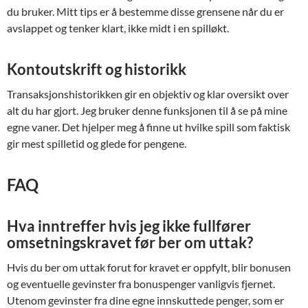
du bruker. Mitt tips er å bestemme disse grensene når du er
avslappet og tenker klart, ikke midt i en spilløkt.
Kontoutskrift og historikk
Transaksjonshistorikken gir en objektiv og klar oversikt over
alt du har gjort. Jeg bruker denne funksjonen til å se på mine
egne vaner. Det hjelper meg å finne ut hvilke spill som faktisk
gir mest spilletid og glede for pengene.
FAQ
Hva inntreffer hvis jeg ikke fullfører
omsetningskravet før ber om uttak?
Hvis du ber om uttak forut for kravet er oppfylt, blir bonusen
og eventuelle gevinster fra bonuspenger vanligvis fjernet.
Utenom gevinster fra dine egne innskuttede penger, som er